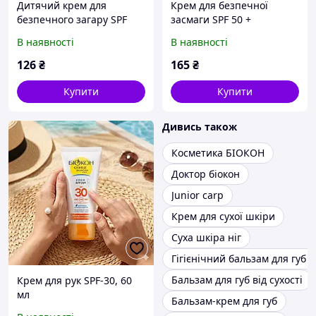
Дитячий крем для
Крем для безпечної
безпечного загару SPF
засмаги SPF 50 +
50+ «Надвисокий захист»
«Надвисокий захист» 160
В наявності
В наявності
90 мл.
мл
126
₴
165
₴
Купити
Купити
Дивись також
Косметика БІОКОН
Доктор біокон
Junior carp
Крем для сухої шкіри
Суха шкіра ніг
Гігієнічний бальзам для губ б
Бальзам для губ від сухості
Крем для рук SPF-30, 60
мл
Бальзам-крем для губ