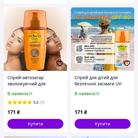
Спрей-автозагар
Cпрей для дітей для
зволожуючий для
безпечної засмаги UV-
обличчя та тіла, 160мл
SENSITIVE SPF-60, 90 мл
В наявності
В наявності
5.0
(7)
171
₴
171
₴
Купити
Купити