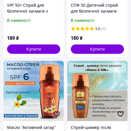
SPF 50+ Спрей для
СПФ 50 Дитячий спрей
безпечної засмаги з
для безпечної засмаги
пантенолом «Сонячний
«Суперзахист» 160мл
В наявності
В наявності
екран» 160 мл.
5.0
(1)
189
₴
180
₴
Купити
Купити
Масло "Активний загар"
Спрей-шимер після