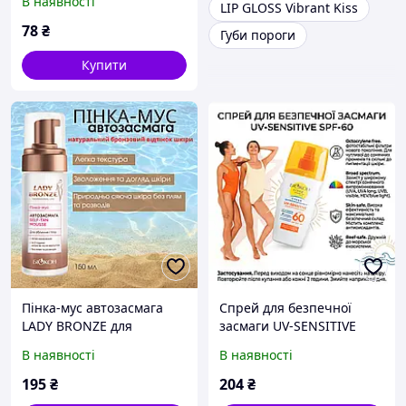
В наявності
LIP GLOSS Vibrant Kiss
78
₴
Губи пороги
Купити
Пінка-мус автозасмага
Cпрей для безпечної
LADY BRONZE для
засмаги UV-SENSITIVE
обличчя та тіла,
SPF-60, 160 мл
В наявності
В наявності
Природний засіб для
швидкої засмаги
195
₴
204
₴
Моментальний Ефект