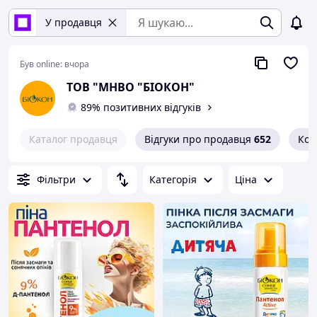
У продавця
Був online:
вчора
ТОВ "МНВО "БІОКОН"
89% позитивних відгуків
Каталог продавця
Відгуки про продавця
652
Кон
Фільтри
Категорія
Ціна