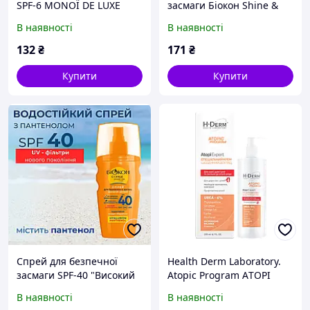
SPF-6 MONOЇ DE LUXE
засмаги Біокон Shine &
"Моної де люкс" , 160 мл.
Silk 160 мл
В наявності
В наявності
132
₴
171
₴
Купити
Купити
Спрей для безпечної
Health Derm Laboratory.
засмаги SPF-40 "Високий
Atopic Program АTOPI
захист", 160мл.
EXPERT крем, 200 мл
В наявності
В наявності