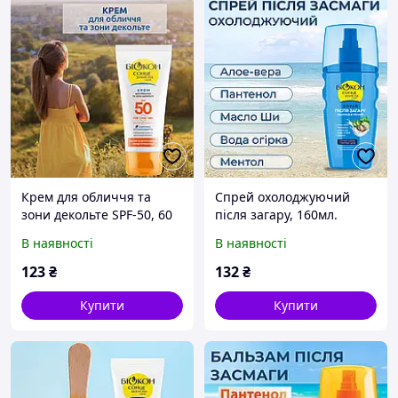
Крем для обличчя та
Спрей охолоджуючий
зони декольте SPF-50, 60
після загару, 160мл.
мл
В наявності
В наявності
123
₴
132
₴
Купити
Купити