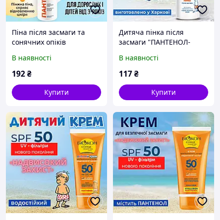
Піна після засмаги та
Дитяча пінка після
сонячних опіків
засмаги "ПАНТЕНОЛ-
«Пантенол-active»
active", 150мл.
В наявності
В наявності
192
₴
117
₴
Купити
Купити