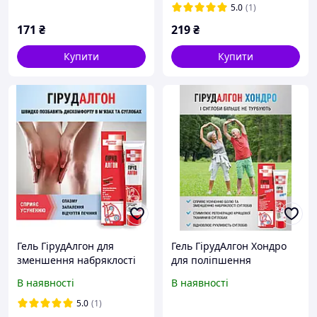
5.0
(1)
171
₴
219
₴
Купити
Купити
Гель ГірудАлгон для
Гель ГірудАлгон Хондро
зменшення набряклості
для поліпшення
та хворобливості в
рухливості, зменшення
В наявності
В наявності
суглобах та м'язах, 50 мл.
набряклості, болю в
суглобах і м'язах, 50 мл
5.0
(1)