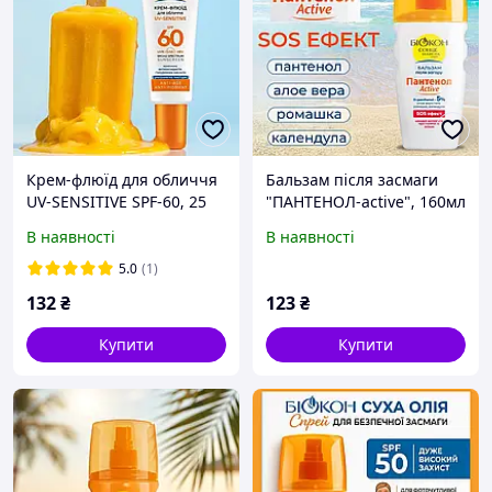
Крем-флюїд для обличчя
Бальзам після засмаги
UV-SENSITIVE SPF-60, 25
"ПАНТЕНОЛ-active", 160мл
мл
В наявності
В наявності
5.0
(1)
132
₴
123
₴
Купити
Купити