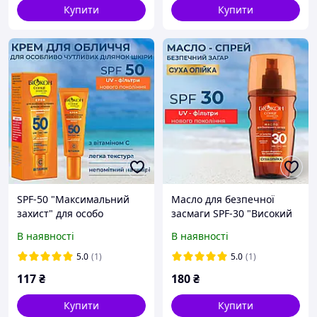
засмаги 150мл
Купити
Купити
SPF-50 "Максимальний
Масло для безпечної
захист" для особо
засмаги SPF-30 "Високий
чутливих частин
захист", 160мл.
В наявності
В наявності
обличчя, 25мл
5.0
(1)
5.0
(1)
117
₴
180
₴
Купити
Купити