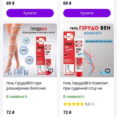
69
₴
69
₴
Купити
Купити
Гель ГірудоВЕН при
Гель ГирудоВЕН Комплит
розширених болісних
при судинній сітці на
венах ніг, Гель для
ногах, 50 мл
В наявності
В наявності
покращення кровообігу,
зняття набряклості та
5.0
(1)
втоми ніг.50 мл
72
₴
72
₴