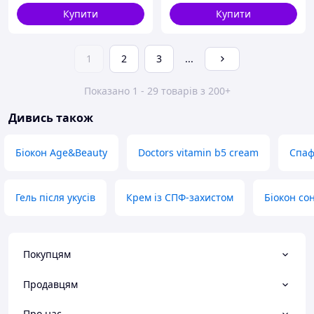
Купити
Купити
1
2
3
...
Показано 1 - 29 товарів з 200+
Дивись також
Біокон Age&Beauty
Doctors vitamin b5 cream
Спаф
Гель після укусів
Крем із СПФ-захистом
Біокон со
Покупцям
Продавцям
Про нас