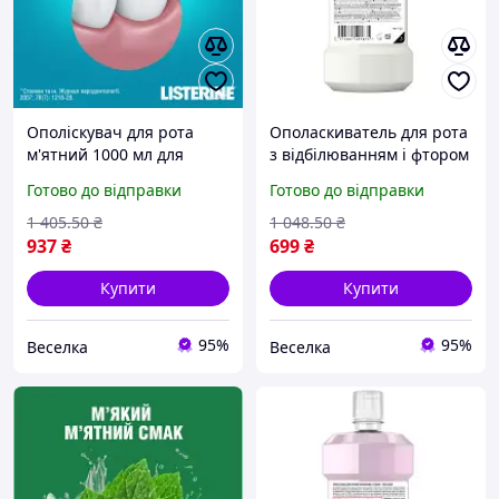
Ополіскувач для рота
Ополаскиватель для рота
м'ятний 1000 мл для
з відбілюванням і фтором
щоденного використання
для здоров'я зубів та
Готово до відправки
Готово до відправки
захист від нальоту
свіжості дихання. FLAME
свіжість дихання FLAME
1 405
.50
₴
1 048
.50
₴
937
₴
699
₴
Купити
Купити
95%
95%
Веселка
Веселка