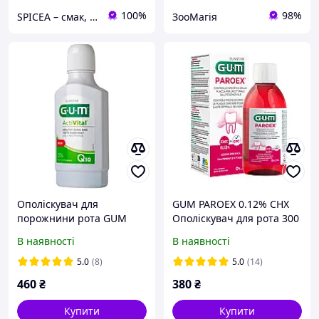
100%
98%
SPICEA – смак, який надихає кулінарні шедеври!
ЗооМагія
Ополіскувач для
GUM PAROEX 0.12% CHX
порожнини рота GUM
Ополіскувач для рота 300
Activital 300 мл
мл
В наявності
В наявності
(7630019902625)
5.0
(8)
5.0
(14)
460
₴
380
₴
Купити
Купити