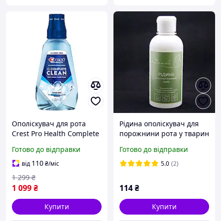
Ополіскувач для рота
Рідина ополіскувач для
Crest Pro Health Complete
порожнини рота у тварин
Clean Mouthwash - Clean
250 мл
Готово до відправки
Готово до відправки
Mint, 1л
110
від
₴
/міс
5.0
(2)
1 299
₴
1 099
₴
114
₴
Купити
Купити