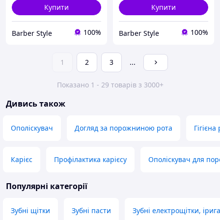
Купити
Купити
100%
100%
Barber Style
Barber Style
1
2
3
...
Показано 1 - 29 товарів з 3000+
Дивись також
Ополіскувач
Догляд за порожниною рота
Гігієна
Карієс
Профілактика карієсу
Ополіскувач для по
Популярні категорії
Зубні щітки
Зубні пасти
Зубні електрощітки, іриг