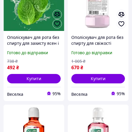
Ополіскувач для рота без
Ополіскувач для рота без
спирту для захисту ясен і
спирту для свіжості
свіжості дихання 250 мл
дихання, захисту зубів і
Готово до відправки
Готово до відправки
FLAME
ясен 500 мл FLAME
738
₴
1 005
₴
492
₴
670
₴
Купити
Купити
95%
95%
Веселка
Веселка