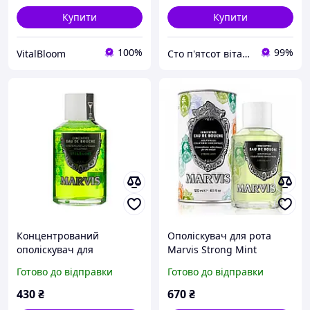
Купити
Купити
100%
99%
VitalBloom
Cто п'ятсот вітамінів
Концентрований
Ополіскувач для рота
ополіскувач для
Marvis Strong Mint
порожнини рота Marvis
концентрат 120 мл
Готово до відправки
Готово до відправки
Spearmint 120 мл
430
₴
670
₴