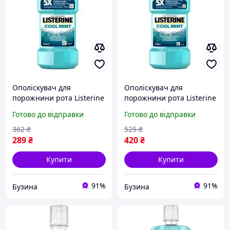
Ополіскувач для
Ополіскувач для
порожнини рота Listerine
порожнини рота Listerine
Експерт Захист ясен 250
Експерт Захист ясен 500
Готово до відправки
Готово до відправки
мл
мл
3574660639643/501012370
3574661070360/501012370
362
₴
525
₴
3509 buzyna
3585 buzyna
289
₴
420
₴
Купити
Купити
91%
91%
Бузина
Бузина