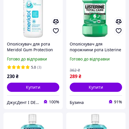
Ополіскувач для рота
Ополіскувач для
Meridol Gum Protection
порожнини рота Listerine
400 мл
Expert Защита зубов и
Готово до відправки
Готово до відправки
десен 250 мл
3574661397719 buzyna
5.0
(3)
362
₴
230
₴
289
₴
Купити
Купити
100%
91%
ДжусДент I DENTAL SHOP
Бузина