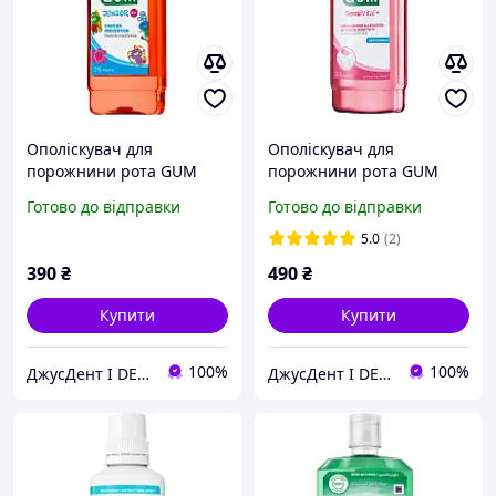
Ополіскувач для
Ополіскувач для
порожнини рота GUM
порожнини рота GUM
JUNIOR, 300 мл, 6 -12
Sensivital 300 мл
Готово до відправки
Готово до відправки
років
5.0
(2)
390
₴
490
₴
Купити
Купити
100%
100%
ДжусДент I DENTAL SHOP
ДжусДент I DENTAL SHOP