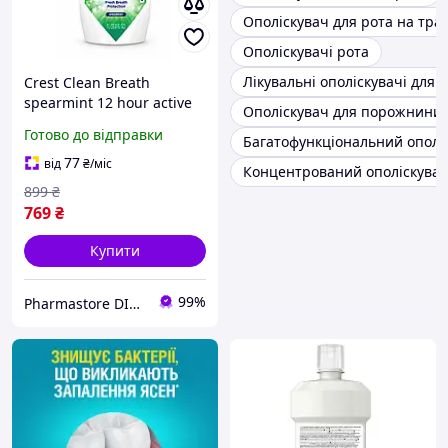
Ополіскувач для рота на тра
Ополіскувачі рота
Лікувальні ополіскувачі для
Crest Clean Breath
spearmint 12 hour active
Ополіскувач для порожнини р
1л Крест ополіскувач для
Готово до відправки
Багатофункціональний ополі
рота від запаху та
нальоту без спирту
77
від
₴
/міс
Концентрований ополіскува
899
₴
769
₴
Купити
99%
Pharmastore DISCOUNT