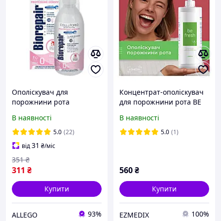
Ополіскувач для
Концентрат-ополіскувач
порожнини рота
для порожнини рота BE
Biorepair Gum Protection з
FRESH 1000мл
В наявності
В наявності
гіалуроновою кислотою
універсальний
500мл
5.0
(22)
5.0
(1)
31
від
₴
/міс
351
₴
311
₴
560
₴
Купити
Купити
93%
100%
ALLEGO
EZMEDIX