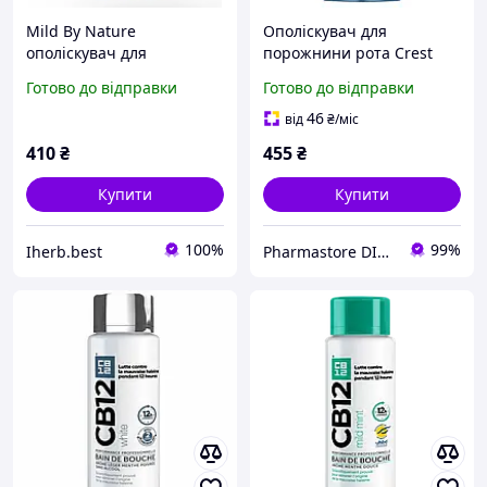
Mild By Nature
Ополіскувач для
ополіскувач для
порожнини рота Crest
порожнини рота, свіжий
Pro-Health Clean Mint 1 л
Готово до відправки
Готово до відправки
подих, без спирту, мʼята,
473 мл
46
від
₴
/міс
410
₴
455
₴
Купити
Купити
100%
99%
Iherb.best
Pharmastore DISCOUNT