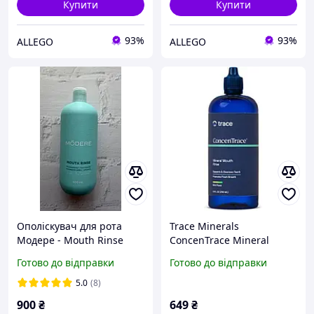
Купити
Купити
93%
93%
ALLEGO
ALLEGO
Ополіскувач для рота
Trace Minerals
Модере - Mouth Rinse
ConcenTrace Mineral
Modere
Mouth Rinse /
Готово до відправки
Готово до відправки
Ополіскувач для рота з
мінералами 296 мл
5.0
(8)
900
₴
649
₴