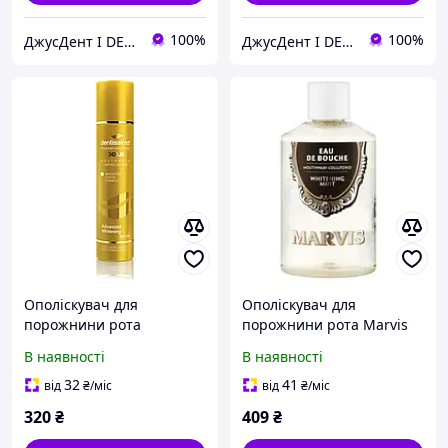
100%
100%
ДжусДент I DENTAL SHOP
ДжусДент I DENTAL SHOP
Ополіскувач для
Ополіскувач для
порожнини рота
порожнини рота Marvis
Dentissimo Передове
Відбілююча Мʼята 400 мл
В наявності
В наявності
відбілювання ЗОЛОТИЙ
GOLD, 250 мл
32
41
від
₴
/міс
від
₴
/міс
320
₴
409
₴