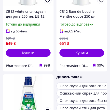
CB12 white ополіскувач
CB12 Bain de bouche
для рота 250 мл, ЦБ 12
Menthe douce 250 мл
Вайт 12 годин свіжого
СБ12 М яка м ята
Готово до відправки
Готово до відправки
дихання, без спирту, з
ополіскувач для рота від
фтором 0,05%
неприємного запаху 12 г.
65
65
від
₴
/міс
від
₴
/міс
свіжості.
691
₴
699
₴
649
₴
651
₴
Купити
Купити
99%
99%
Pharmastore DISCOUNT
Pharmastore DISCOUNT
Дивись також
Ополіскувач для рота св 12
Освіжаючий спрей для поро
Ополіскувач для рота без сп
Ополіскувач стик для рота