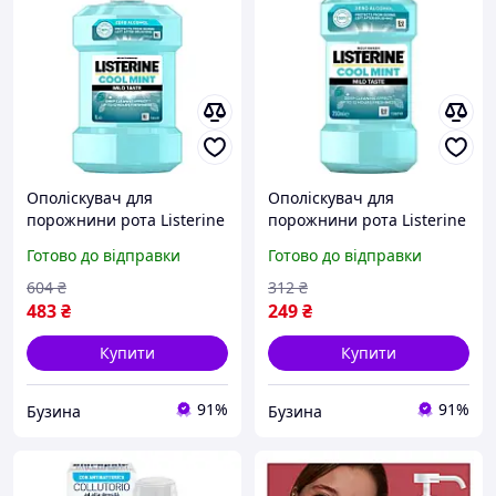
Ополіскувач для
Ополіскувач для
порожнини рота Listerine
порожнини рота Listerine
Свіжа м'ята 1000 мл
Свіжа м'ята 250 мл
Готово до відправки
Готово до відправки
(3574661011394/35746616
3574661044965/357466102
19927)
1768 buzyna
604
₴
312
₴
483
₴
249
₴
Купити
Купити
91%
91%
Бузина
Бузина