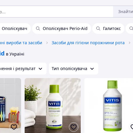
Знайти
Ополіскувач
Ополіскувач Perio-Aid
Галитокс
ічні вироби та засоби
Засоби для гігієни порожнини рота
id
в Україні
ення і результат
Тип ополіскувача