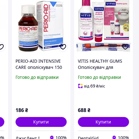
PERIO-AID INTENSIVE
VITIS HEALTHY GUMS
CARE ополіскувач 150
Ополіскувач для
мл
чутливих ясен
Готово до відправки
Готово до відправки
69
від
₴
/міс
186
₴
688
₴
Купити
Купити
0%
100%
100%
ДжусДент I DENTAL SHOP
DentalGid