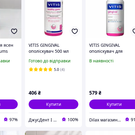
я ясен
VITIS GINGIVAL
VITIS GINGIVAL
Gums
ополіскувач 500 мл
ополіскувач для
утливих
догляду за чутливим
равки
Готово до відправки
В наявності
яснами, 500 мл
 мл
5.0
(4)
406
₴
579
₴
и
Купити
Купити
97%
100%
9
ДжусДент I DENTAL SHOP
Dilax магазин брендових дитячих іграшок та товарів для батьків.