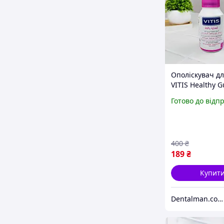
Ополіскувач дл
VITIS Healthy 
Gingival, для ч
Готово до відп
ясен і проти
запалення, 150
400
₴
189
₴
Купит
Dentalman.com.ua