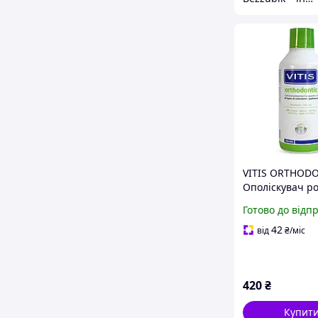
VITIS ORTHOD
Ополіскувач ро
порожнини, 1
Готово до відп
42
від
₴
/міс
420
₴
Купит