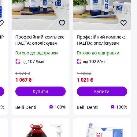
ІР
Професійний комплекс
Професійний комплекс
HALITA: ополіскувач
HALITA: ополіскувач
500 мл + зубна паста 75
500 мл + зубна паста 75
Готово до відправки
Готово до відправки
мл + щітка Curaprox
мл + щітка Curaprox
Soft 1560 |
Soft 1560 |
107
102
від
₴
/міс
від
₴
/міс
Профілактика зубного
Профілактика зубного
1 174
₴
1 123
₴
нальоту та
нальоту та
1 067
₴
1 021
₴
Купити
Купити
9%
100%
100%
Belli Denti
Belli Denti