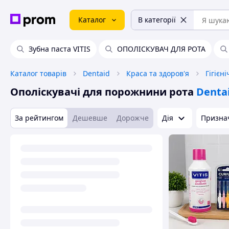
Каталог
В категорії
Зубна паста VITIS
ОПОЛІСКУВАЧ ДЛЯ РОТА
Каталог товарів
Dentaid
Краса та здоров'я
Гігієн
Ополіскувачі для порожнини рота
Denta
За рейтингом
Дешевше
Дорожче
Дія
Признач