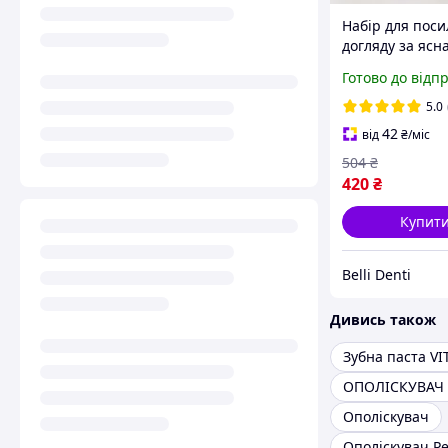
Набір для поси
догляду за ясн
Healthy Gums G
Готово до відп
500 мл + йорж
Curasept 5 шт
5.0
42
від
₴
/міс
504
₴
420
₴
Купит
Belli Denti
Дивись також
Зубна паста VI
Ополіскувач
Ополіскувач Pe