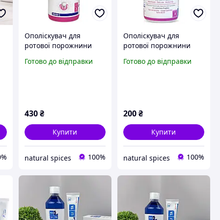
Ополіскувач для
Ополіскувач для
ротової порожнини
ротової порожнини
VITIS Healthy Gums для
VITIS Healthy Gums для
Готово до відправки
Готово до відправки
l
захисту ясен , проти
захисту ясен , проти
кровоточивості 500 мл
кровоточивості 150 мл
т
430
₴
200
₴
Купити
Купити
0%
100%
100%
natural spices
natural spices