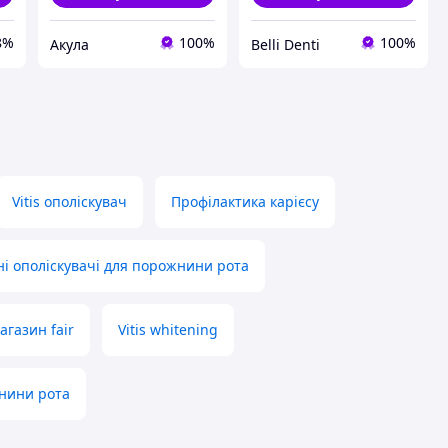
8%
100%
100%
Акула
Belli Denti
Vitis ополіскувач
Профілактика карієсу
ні ополіскувачі для порожнини рота
агазин fair
Vitis whitening
жнини рота