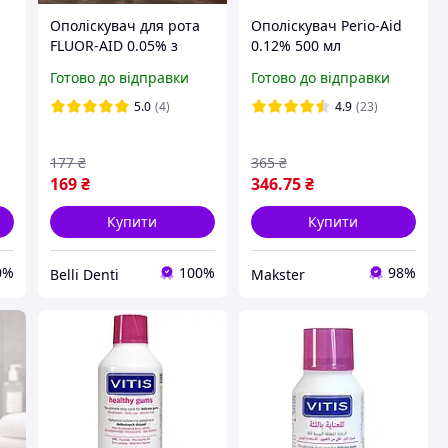
Ополіскувач для рота
Ополіскувач Perio-Aid
FLUOR-AID 0.05% з
0.12% 500 мл
фтором, без спирту,
Готово до відправки
Готово до відправки
500 мл для дітей від 6
років і дорослих
5.0
(4)
4.9
(23)
177
₴
365
₴
169
₴
346
.75
₴
Купити
Купити
0%
100%
98%
Belli Denti
Makster