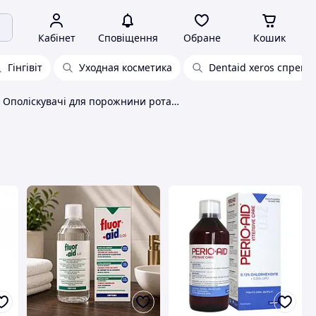
Кабінет
Сповіщення
Обране
Кошик
Гінгівіт
Уходная косметика
Dentaid xeros спрей п
Ополіскувачі для порожнини рота Dentaid