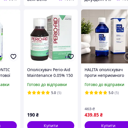
ONTIC
Ополіскувач Perio-Aid
HALITA ополіскувач
тової
Maintenance 0.05% 150
проти неприємного
00мл
мл
запаху з рота, 500 мл
равки
Готово до відправки
Готово до відправки
5.0
(5)
5.0
(5)
463
₴
190
₴
439
.85
₴
и
Купити
Купити