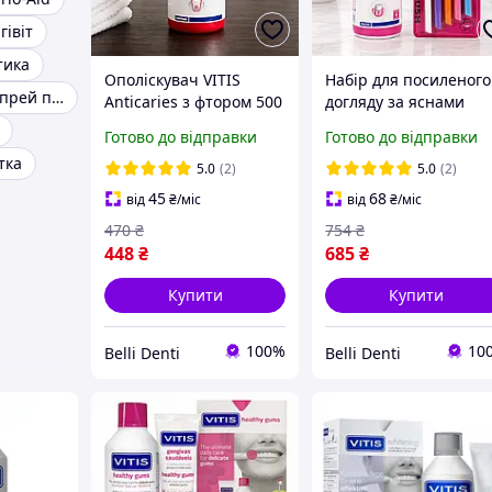
гівіт
тика
Ополіскувач VITIS
Набір для посиленого
Dentaid xeros спрей проти сухості в роті
Anticaries з фтором 500
догляду за яснами
мл - від карієсу та для
ополіскувач VITIS
Готово до відправки
Готово до відправки
комплексного догляду
Healthy Gums Gingiva
тка
500 мл + монопучкові
5.0
(2)
5.0
(2)
щітки Interdental 5 ш
45
68
від
₴
/міс
від
₴
/міс
470
₴
754
₴
448
₴
685
₴
Купити
Купити
100%
10
Belli Denti
Belli Denti