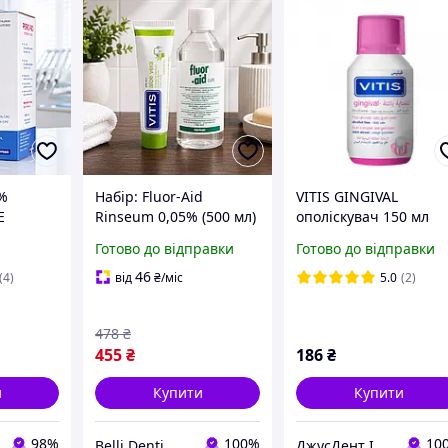
2%
Набір: Fluor-Aid
VITIS GINGIVAL
E
Rinseum 0,05% (500 мл)
ополіскувач 150 мл
ильний
+ зубна паста Vitis Aloe
Готово до відправки
Готово до відправки
, пакет
Vera Apple (100 мл)
тоні
46
(4)
від
₴
/міс
5.0
(2)
478
₴
455
₴
186
₴
и
Купити
Купити
98%
100%
10
Belli Denti
ДжусДент I DENTAL SHOP