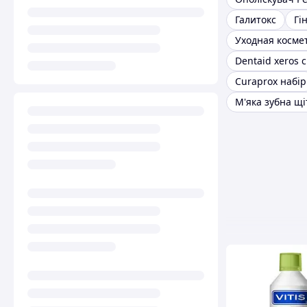
Галитокс
Гін
Уходная косме
Curaprox набір
М'яка зубна щі