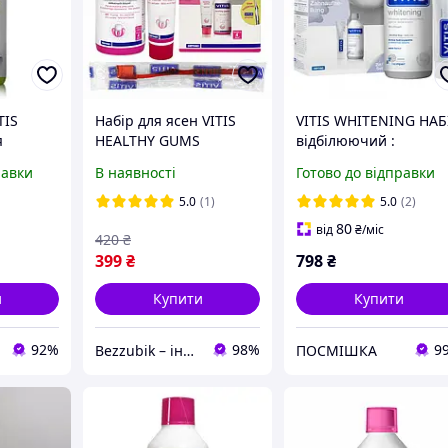
TIS
Набір для ясен VITIS
VITIS WHITENING НАБ
я
HEALTHY GUMS
відбілюючий :
л
ополіскувач 500 мл,
ополіскувач 500 мл,
равки
В наявності
Готово до відправки
зубна паста 100 мл,
зубна паста 100 мл
зубна щітка
5.0
(1)
5.0
(2)
80
від
₴
/міс
420
₴
399
₴
798
₴
и
Купити
Купити
92%
98%
9
Bezzubik – інтернет-магазин зубних паст, щіток та засобів для догляду за ротовою порожниною
ПОСМІШКА