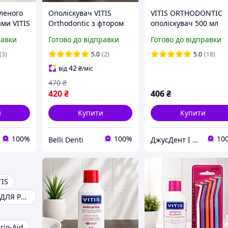
леного
Ополіскувач VITIS
VITIS ORTHODONTIC
ами VITIS
Orthodontic з фтором
ополіскувач 500 мл
ingival
500 мл - для брекетів,
равки
Готово до відправки
Готово до відправки
ики
яблучно-м ятний смак
(3)
5.0
(2)
5.0
(18)
42
від
₴
/міс
470
₴
420
₴
406
₴
и
Купити
Купити
100%
100%
10
Belli Denti
ДжусДент I DENTAL SHOP
TIS
ОПОЛІСКУВАЧ ДЛЯ РОТА
rio-Aid