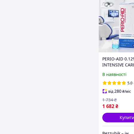
PERIO-AID 0.1
INTENSIVE CAR
ополіскувач, с
В наявності
антисептик, 5 л
із краном у кар
5.0
280
від
₴
/міс
1 734
₴
1 682
₴
Купит
Bezzubik – інтернет-магазин зубних паст, щіток та засобів для догляду за ротовою порожниною