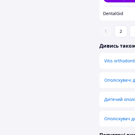
DentalGid
1
2
Дивись тако
Vitis orthodont
Ополіскувачі д
Дитячий ополі
Ополіскувач д