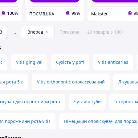
100%
99%
9
ПОСМІШКА
Makster
3
...
Вперед
Показано 1 - 29 товарів з 100+
ж
ic
Vitis gingival
Сухість у роті
Vitis anticaries
ля рота 5 л
Vitis orthodontic ополаскований
Лікуваль
скувач для порожнини рота
Чутливі зуби
Інтернет-м
ля порожнини рота vitis
Німецький ополіскувач для поро