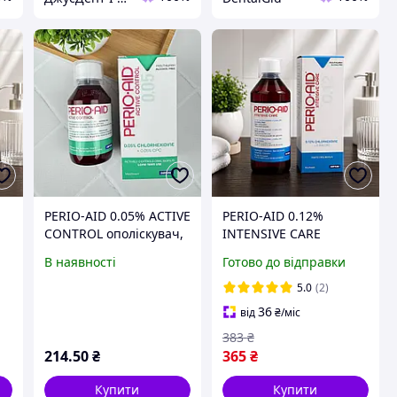
PERIO-AID 0.05% ACTIVE
PERIO-AID 0.12%
CONTROL ополіскувач,
INTENSIVE CARE
500 мл 150
ополіскувач, сильний
В наявності
Готово до відправки
антисептик, 150 мл 500
5.0
(2)
36
від
₴
/міс
383
₴
214
.50
₴
365
₴
Купити
Купити