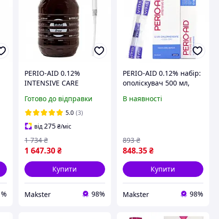
PERIO-AID 0.12%
PERIO-AID 0.12% набір:
INTENSIVE CARE
ополіскувач 500 мл,
и
ополіскувач, сильний
гель-паста 75 мл, щітка
Готово до відправки
В наявності
антисептик, 5 л,
у блістері VITIS
пляшка з дозатором
SURGICAL CAMPAING
5.0
(3)
275
від
₴
/міс
1 734
₴
893
₴
1 647
.30
₴
848
.35
₴
Купити
Купити
1%
98%
98%
Makster
Makster