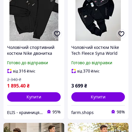
Чоловічий спортивний
Чоловічий костюм Nike
костюм Nike двонитка
Tech Fleece Syna World
батал
чорний Костюм Найк
Готово до відправки
Готово до відправки
весняний Чоловічий
костюм Найк Теч Фліс
316
370
від
₴
/міс
від
₴
/міс
2 340
₴
1 895
.40
₴
3 699
₴
Купити
Купити
95%
98%
ELIS - крамниця спортивного одягу
farm.shops