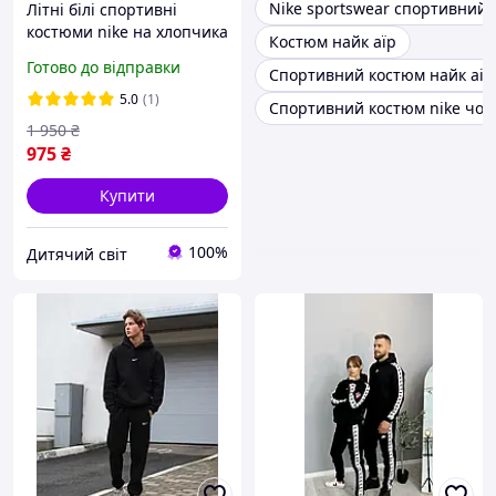
Nike sportswear спортивний
Літні білі спортивні
костюми nike на хлопчика
Костюм найк аїр
підлітка 13-14 років,
Готово до відправки
Спортивний костюм найк аір
дитячий чорний
комплект футболки-
5.0
(1)
Спортивний костюм nike чол
шорти найк з принтом
1 950
₴
975
₴
Купити
100%
Дитячий світ