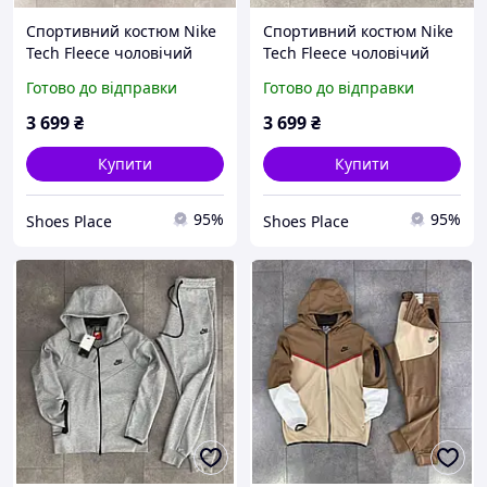
Спортивний костюм Nike
Спортивний костюм Nike
Tech Fleece чоловічий
Tech Fleece чоловічий
чорний кофта та штани
чорний кофта та штани
Готово до відправки
Готово до відправки
весна осінь брендовий
весна осінь брендовий
найк теч фліс
найк теч фліс
3 699
₴
3 699
₴
Купити
Купити
95%
95%
Shoes Place
Shoes Place