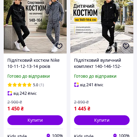
Підлітковий костюм Nike
Підлітковий вуличний
10-11-12-13-14 років
комплект 140-146-152-
чорного сірого кольору
158-164 см Найк аір
Готово до відправки
Готово до відправки
хлопчик, дитячі
хлопчикам підліткам,
комплекти Найк із кофтою
спортивні костюми Nike
241
5.0
(1)
від
₴
/міс
на змійці та штанами
air до школи для дітей
242
від
₴
/міс
2 900
₴
2 890
₴
1 450
₴
1 445
₴
Купити
Купити
100%
100%
Kids style
Kids style