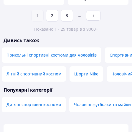
1
2
3
...
Показано 1 - 29 товарів з 9000+
Дивись також
Прикольні спортивні костюми для чоловіків
Спортивни
Літній спортивний костюм
Шорти Nike
Чоловічий
Популярні категорії
Дитячі спортивні костюми
Чоловічі футболки та майки