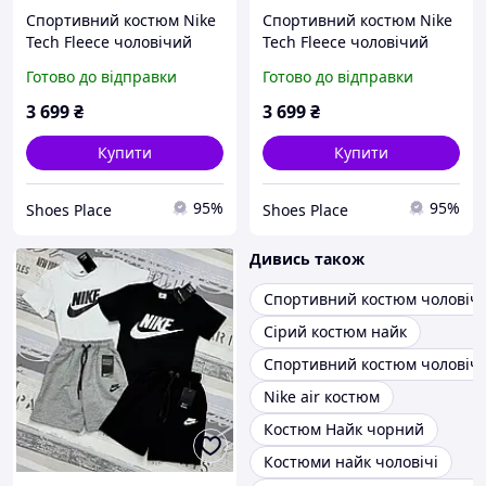
Спортивний костюм Nike
Спортивний костюм Nike
Tech Fleece чоловічий
Tech Fleece чоловічий
сірий кофта та штани
коричневий кофта та
Готово до відправки
Готово до відправки
весна осінь брендовий
штани весна осінь
найк теч фліс
брендовий найк теч фліс
3 699
₴
3 699
₴
Купити
Купити
95%
95%
Shoes Place
Shoes Place
Дивись також
Спортивний костюм чоловіч
Сірий костюм найк
Спортивний костюм чоловічий
Nike air костюм
Костюм Найк чорний
Костюми найк чоловічі