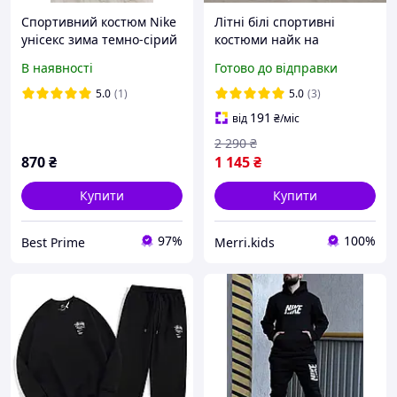
Спортивний костюм Nike
Літні білі спортивні
унісекс зима темно-сірий
костюми найк на
хлопчика підлітка 13-14
В наявності
Готово до відправки
років, дитячий чорний
комплект nike футболка
5.0
(1)
5.0
(3)
шорти з принтом
191
від
₴
/міс
2 290
₴
870
₴
1 145
₴
Купити
Купити
97%
100%
Best Prime
Merri.kids