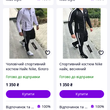
Чоловічий спортивний
Спортивний костюм Nike
костюм Найк Nike, білого
найк, весняний
кольору.90% бавовна.
спортивний костюм найк,
Готово до відправки
Готово до відправки
Сезон Весна-Літо
чоловічий спортивний
костюм
1 350
₴
1 350
₴
Купити
Купити
100%
100%
Відпочинок та рибалка
Відпочинок та рибалка