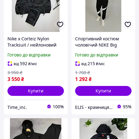
Nike x Corteiz Nylon
Спортивний костюм
Tracksuit / нейлоновий
чоловічий NIKE Big
спортивний костюм найк
Swoosh - Купити
Готово до відправки
Готово до відправки
кортез вітровка і штани
Чоловічий спортивний
костюм Найк Биг Свуш
592
215
від
₴
/міс
від
₴
/міс
3 950
₴
1 700
₴
3 550
₴
1 292
₴
Купити
Купити
100%
95%
Time_inc.
ELIS - крамниця спортивного одягу