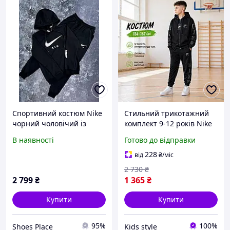
Спортивний костюм Nike
Стильний трикотажний
чорний чоловічий із
комплект 9-12 років Nike
капюшоном худі штани
прогулянковий для
В наявності
Готово до відправки
весна осінь демісезонний
хлопчиків підлітків,
повсякденний
дитячі круті чорні
228
від
₴
/міс
костюми Найк на
2 730
₴
блискавці
2 799
₴
1 365
₴
Купити
Купити
95%
100%
Shoes Place
Kids style