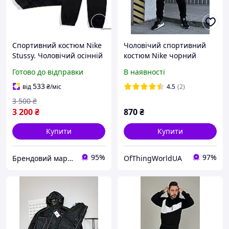
Спортивний костюм Nike
Чоловічий спортивний
Stussy. Чоловічий осінній
костюм Nike чорний
весняний костюм. Штани
Готово до відправки
В наявності
світшот стуссі
533
від
₴
/міс
4.5
(2)
3 500
₴
3 200
₴
870
₴
Купити
Купити
95%
97%
Брендовий маркет
OfThingWorldUA