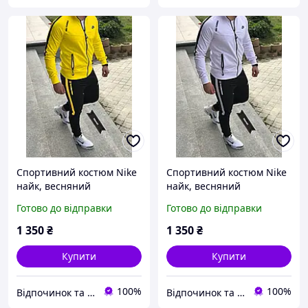
Спортивний костюм Nike
Спортивний костюм Nike
найк, весняний
найк, весняний
спортивний костюм найк,
спортивний костюм найк,
Готово до відправки
Готово до відправки
чоловічий спортивний
чоловічий спортивний
костюм
костюм
1 350
₴
1 350
₴
Купити
Купити
100%
100%
Відпочинок та рибалка
Відпочинок та рибалка