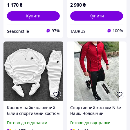
1 170
₴
2 900
₴
Купити
Купити
97%
100%
Seasonstile
TAURUS
Костюм найк чоловічий
Спортивний костюм Nike
білий спортивний костюм
Найк. Чоловічий
N white BUYT
спортивний костюм Найк
Готово до відправки
Готово до відправки
Nike. Чоловічий