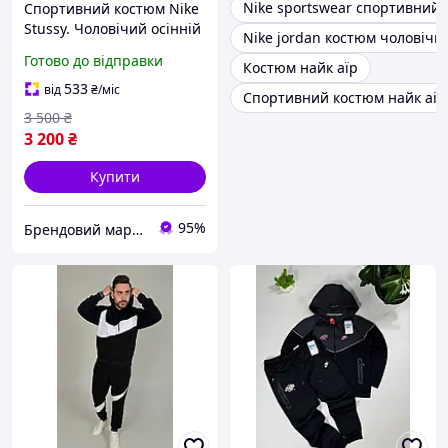
Nike sportswear спортивний
Спортивний костюм Nike
Stussy. Чоловічий осінній
Nike jordan костюм чоловічи
весняний костюм. Штани
Готово до відправки
Костюм найк аїр
світшот стуссі
533
від
₴
/міс
Спортивний костюм найк аір
3 500
₴
3 200
₴
Купити
95%
Брендовий маркет