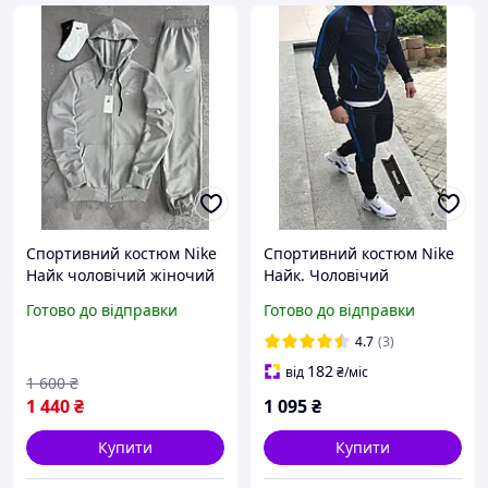
Спортивний костюм Nike
Спортивний костюм Nike
Найк чоловічий жіночий
Найк. Чоловічий
зіпка худі штани сірий
спортивний костюм Nike.
Готово до відправки
Готово до відправки
Чоловічий спортивний
костюм Nike
4.7
(3)
182
від
₴
/міс
1 600
₴
1 440
₴
1 095
₴
Купити
Купити