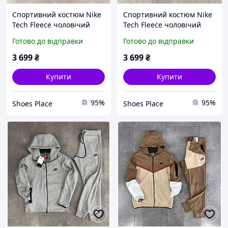
Спортивний костюм Nike
Спортивний костюм Nike
Tech Fleece чоловічий
Tech Fleece чоловічий
чорний кофта та штани
чорний кофта та штани
Готово до відправки
Готово до відправки
весна осінь брендовий
весна осінь брендовий
найк теч фліс
найк теч фліс
3 699
₴
3 699
₴
Купити
Купити
95%
95%
Shoes Place
Shoes Place