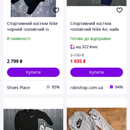
Спортивний костюм Nike
Спортивний костюм
чорний чоловічий із
чоловічий Nike Air, найк
капюшоном худі штани
чорний
В наявності
Готово до відправки
весна осінь демісезонний
повсякденний
322
від
₴
/міс
2 150
₴
2 799
₴
1 935
₴
Купити
Купити
95%
94%
Shoes Place
robishop.com.ua