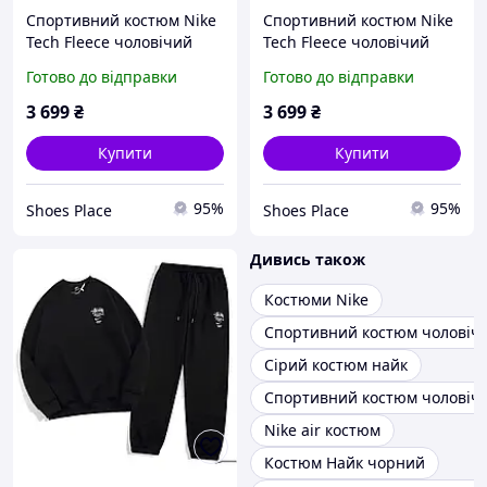
Спортивний костюм Nike
Спортивний костюм Nike
Tech Fleece чоловічий
Tech Fleece чоловічий
сірий кофта та штани
коричневий кофта та
Готово до відправки
Готово до відправки
весна осінь брендовий
штани весна осінь
найк теч фліс
брендовий найк теч фліс
3 699
₴
3 699
₴
Купити
Купити
95%
95%
Shoes Place
Shoes Place
Дивись також
Костюми Nike
Спортивний костюм чоловіч
Сірий костюм найк
Спортивний костюм чоловічий
Nike air костюм
Костюм Найк чорний