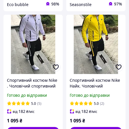
98%
97%
Eco bubble
Seasonstile
Спортивний костюм Nike
Спортивний костюм Nike
. Чоловічий спортивний
Найк. Чоловічий
костюм Найк Nike.
спортивний костюм Найк
Готово до відправки
Готово до відправки
Чоловічий спортивний
Nike. Чоловічий
костюм Nike
спортивний костюм
5.0
(5)
5.0
(2)
182
182
від
₴
/міс
від
₴
/міс
1 095
₴
1 095
₴