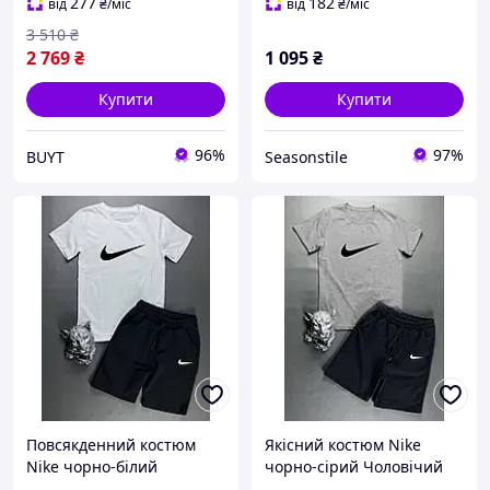
спортивний костюм Nike
277
182
від
₴
/міс
від
₴
/міс
3 510
₴
2 769
₴
1 095
₴
Купити
Купити
96%
97%
BUYT
Seasonstile
Повсякденний костюм
Якісний костюм Nike
Nike чорно-білий
чорно-сірий Чоловічий
Чоловічий комплект Найк
комплект Найк шорти +