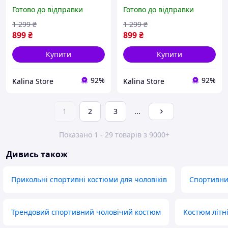
комплект Найк шорти +
Чоловічий комплект Найк
Готово до відправки
Готово до відправки
футболка з логотипом
шорти + футболка з
Зручний комплект на літо
логотипом Зручний
1 299
₴
1 299
₴
комплект на літо
899
₴
899
₴
Купити
Купити
92%
92%
Kalina Store
Kalina Store
1
2
3
...
Показано 1 - 29 товарів з 9000+
Дивись також
Прикольні спортивні костюми для чоловіків
Спортивни
Трендовий спортивний чоловічий костюм
Костюм літн