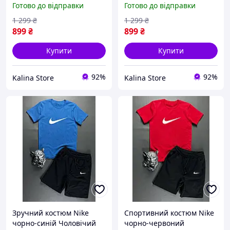
Готово до відправки
Готово до відправки
шорти + футболка з
футболка з логотипом
логотипом Зручний
Зручний комплект на літо
1 299
₴
1 299
₴
комплект на літо
899
₴
899
₴
Купити
Купити
92%
92%
Kalina Store
Kalina Store
Зручний костюм Nike
Спортивний костюм Nike
чорно-синій Чоловічий
чорно-червоний