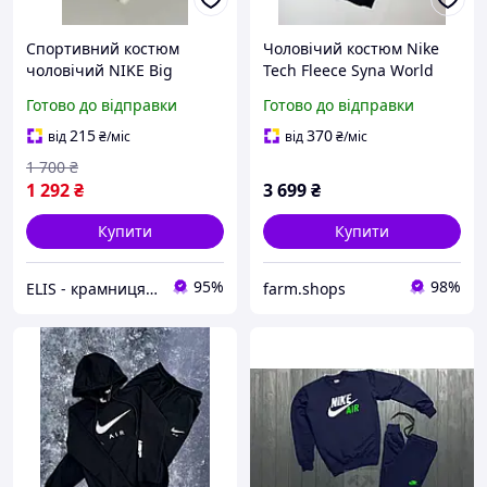
Спортивний костюм
Чоловічий костюм Nike
чоловічий NIKE Big
Tech Fleece Syna World
Swoosh - Купити
чорний Костюм Найк
Готово до відправки
Готово до відправки
Чоловічий спортивний
весняний Чоловічий
костюм Найк Биг Свуш
костюм Найк Теч Фліс
215
370
від
₴
/міс
від
₴
/міс
1 700
₴
1 292
₴
3 699
₴
Купити
Купити
95%
98%
ELIS - крамниця спортивного одягу
farm.shops