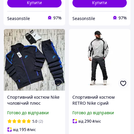
Купити
Купити
97%
97%
Seasonstile
Seasonstile
Спортивний костюм Nike
Спортивний костюм
чоловічий плюс
RETRO Nike сірий
шкарпетки найк 2 пари
чоловічий плащівка crash
Готово до відправки
Готово до відправки
високі
сітка вільний крій
290
5.0
(2)
від
₴
/міс
195
від
₴
/міс