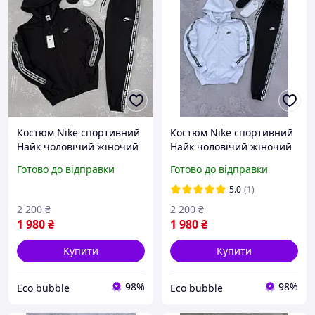
Костюм Nike спортивний
Костюм Nike спортивний
Найк чоловічий жіночий
Найк чоловічий жіночий
чорний із лампасами
білий із лампасами
Готово до відправки
Готово до відправки
5.0
(1)
2 200
₴
2 200
₴
1 980
₴
1 980
₴
Купити
Купити
98%
98%
Eco bubble
Eco bubble