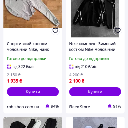
Спортивний костюм
Nike комплект Зимовий
чоловічий Nike, найк
костюм Nike Чоловічий
чоловічий комплект
Готово до відправки
Готово до відправки
Костюм Nike на фліс Nike
Nike комплект Nike
322
210
від
₴
/міс
від
₴
/міс
2 150
₴
4 200
₴
1 935
₴
2 100
₴
Купити
Купити
94%
91%
robishop.com.ua
Fleex.Store