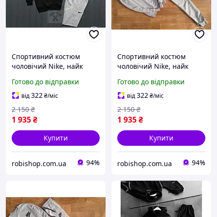
Спортивний костюм
Спортивний костюм
чоловічий Nike, найк
чоловічий Nike, найк
сірий
Готово до відправки
Готово до відправки
322
322
від
₴
/міс
від
₴
/міс
2 150
₴
2 150
₴
1 935
₴
1 935
₴
Купити
Купити
94%
94%
robishop.com.ua
robishop.com.ua