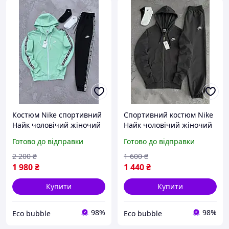
Костюм Nike спортивний
Спортивний костюм Nike
Найк чоловічий жіночий
Найк чоловічий жіночий
м'ятний із лампасами
зіпка худі штани сірий
Готово до відправки
Готово до відправки
2 200
₴
1 600
₴
1 980
₴
1 440
₴
Купити
Купити
98%
98%
Eco bubble
Eco bubble