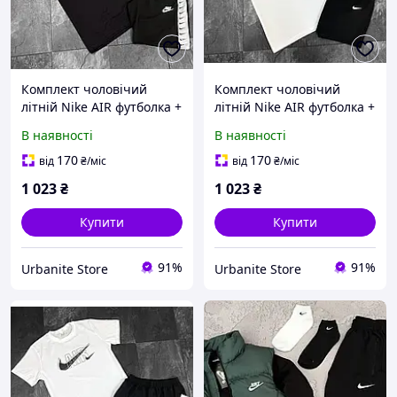
Комплект чоловічий
Комплект чоловічий
літній Nike AIR футболка +
літній Nike AIR футболка +
шорти | Костюм
шорти | Костюм
В наявності
В наявності
спортивний
спортивний
повсякденний на літо
повсякденний на літо
170
170
від
₴
/міс
від
₴
/міс
чорний
чорний білий
1 023
₴
1 023
₴
Купити
Купити
91%
91%
Urbanite Store
Urbanite Store