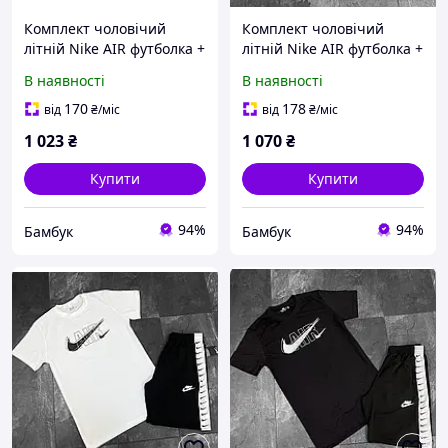
Комплект чоловічий
Комплект чоловічий
літній Nike AIR футболка +
літній Nike AIR футболка +
шорти | Костюм
шорти | Костюм
В наявності
В наявності
спортивний
спортивний
повсякденний на літо
повсякденний на літо
170
178
від
₴
/міс
від
₴
/міс
чорний білий
чорний
1 023
₴
1 070
₴
Купити
Купити
94%
94%
Бамбук
Бамбук