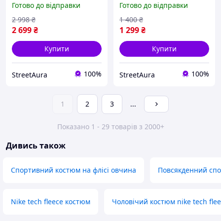
Готово до відправки
Готово до відправки
кепка | Спортивний
Найк спортивний костюм
комплект Найк Air чорно-
Nike Air
2 998
₴
1 400
₴
білий
2 699
₴
1 299
₴
Купити
Купити
100%
100%
StreetAura
StreetAura
1
2
3
...
Показано 1 - 29 товарів з 2000+
Дивись також
Спортивний костюм на флісі овчина
Повсякденний спо
Nike tech fleece костюм
Чоловічий костюм nike tech fle