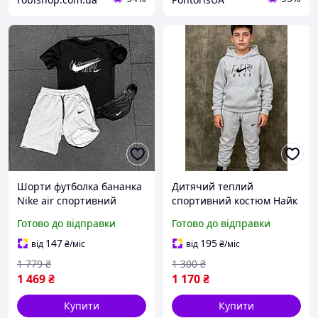
Шорти футболка бананка
Дитячий теплий
Nike air спортивний
спортивний костюм Найк
костюм чоловічий літній
Nike Air на підлітка
Готово до відправки
Готово до відправки
найк сіро-чорний
147
195
від
₴
/міс
від
₴
/міс
1 779
₴
1 300
₴
1 469
₴
1 170
₴
Купити
Купити