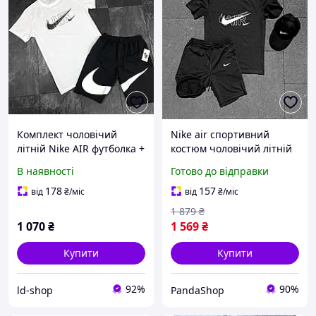
Комплект чоловічий
Nike air спортивний
літній Nike AIR футболка +
костюм чоловічий літній
шорти | Костюм
шорти футболка кепка
В наявності
Готово до відправки
спортивний
комплект найк чорний
повсякденний на літо
178
157
від
₴
/міс
від
₴
/міс
чорний білий
1 879
₴
1 070
₴
1 569
₴
Купити
Купити
92%
90%
ld-shop
PandaShop