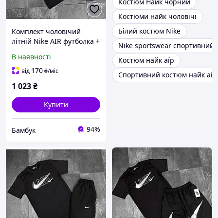
Костюм Найк чорний
Костюми найк чоловічі
Білий костюм Nike
Комплект чоловічий
літній Nike AIR футболка +
Nike sportswear спортивний
шорти | Костюм
В наявності
Костюм найк аїр
спортивний
повсякденний на літо
170
від
₴
/міс
Спортивний костюм найк аір
чорний
1 023
₴
Купити
94%
Бамбук