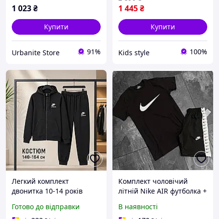
1 023
₴
1 445
₴
Купити
Купити
91%
100%
Urbanite Store
Kids style
Легкий комплект
Комплект чоловічий
двонитка 10-14 років
літній Nike AIR футболка +
Найк аір чорного кольору
шорти | Костюм
Готово до відправки
В наявності
хлопчику-підлітку, дитячі
спортивний