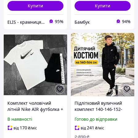
Купити
Купити
95%
94%
ELIS - крамниця спортивного одягу
Бамбук
Комплект чоловічий
Підлітковий вуличний
літній Nike AIR футболка +
комплект 140-146-152-
шорти | Костюм
158-164 см Найк аір
В наявності
Готово до відправки
спортивний
хлопчикам підліткам,
повсякденний на літо
спортивні костюми Nike
170
241
від
₴
/міс
від
₴
/міс
чорний білий
air до школи для дітей
2 890
₴