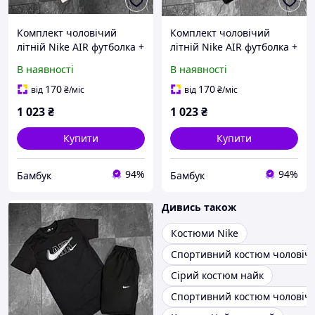
Комплект чоловічий
Комплект чоловічий
літній Nike AIR футболка +
літній Nike AIR футболка +
шорти | Костюм
шорти | Костюм
В наявності
В наявності
спортивний
спортивний
повсякденний на літо
повсякденний на літо
170
170
від
₴
/міс
від
₴
/міс
чорний білий
чорний
1 023
₴
1 023
₴
Купити
Купити
94%
94%
Бамбук
Бамбук
Дивись також
Костюми Nike
Спортивний костюм чоловіч
Сірий костюм найк
Спортивний костюм чоловічий