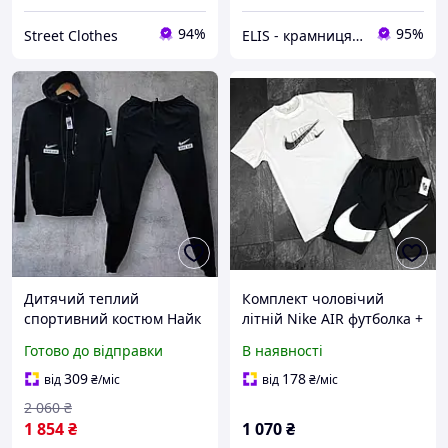
94%
95%
Street Clothes
ELIS - крамниця спортивного одягу
Дитячий теплий
Комплект чоловічий
спортивний костюм Найк
літній Nike AIR футболка +
Nike Air на підлітка
шорти | Костюм
Готово до відправки
В наявності
спортивний
повсякденний на літо
309
178
від
₴
/міс
від
₴
/міс
чорний білий
2 060
₴
1 854
₴
1 070
₴