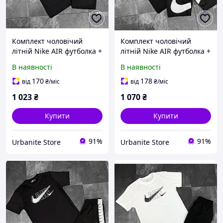
Комплект чоловічий
Комплект чоловічий
літній Nike AIR футболка +
літній Nike AIR футболка +
шорти | Костюм
шорти | Костюм
В наявності
В наявності
спортивний
спортивний
повсякденний на літо
повсякденний на літо
170
178
від
₴
/міс
від
₴
/міс
чорний
чорний
1 023
₴
1 070
₴
Купити
Купити
91%
91%
Urbanite Store
Urbanite Store