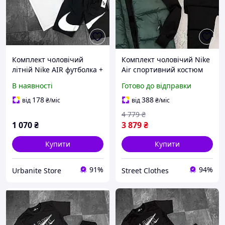
Комплект чоловічий
Комплект чоловічий Nike
літній Nike AIR футболка +
Air спортивний костюм
шорти | Костюм
жилетка демісезонний
В наявності
Готово до відправки
спортивний
осінній весняний найк
повсякденний на літо
смарагдовий
178
388
від
₴
/міс
від
₴
/міс
чорний білий
4 779
₴
1 070
₴
3 879
₴
Купити
Купити
91%
94%
Urbanite Store
Street Clothes