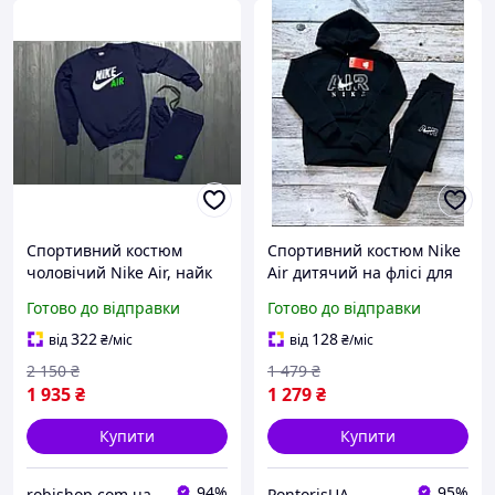
Спортивний костюм
Спортивний костюм Nike
чоловічий Nike Air, найк
Air дитячий на флісі для
чорний
хлопчиків та дівчаток
Готово до відправки
Готово до відправки
зимовий кофта штани
найк чорний
322
128
від
₴
/міс
від
₴
/міс
2 150
₴
1 479
₴
1 935
₴
1 279
₴
Купити
Купити
94%
95%
robishop.com.ua
PontorisUA