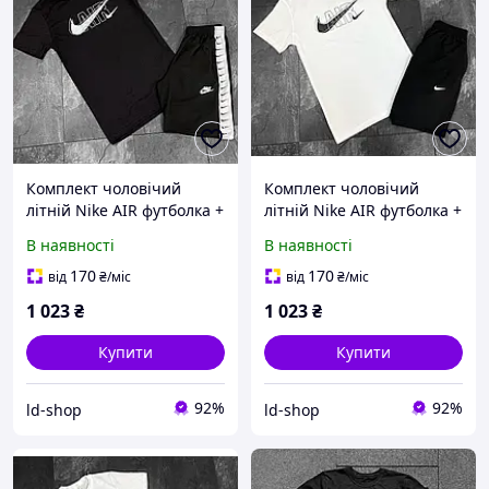
Комплект чоловічий
Комплект чоловічий
літній Nike AIR футболка +
літній Nike AIR футболка +
шорти | Костюм
шорти | Костюм
В наявності
В наявності
спортивний
спортивний
повсякденний на літо
повсякденний на літо
170
170
від
₴
/міс
від
₴
/міс
чорний
чорний білий
1 023
₴
1 023
₴
Купити
Купити
92%
92%
ld-shop
ld-shop