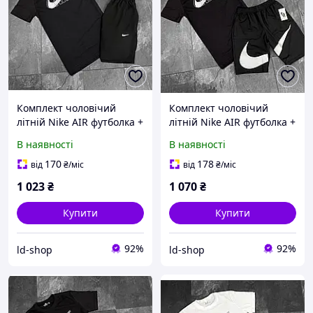
Комплект чоловічий
Комплект чоловічий
літній Nike AIR футболка +
літній Nike AIR футболка +
шорти | Костюм
шорти | Костюм
В наявності
В наявності
спортивний
спортивний
повсякденний на літо
повсякденний на літо
170
178
від
₴
/міс
від
₴
/міс
чорний
чорний
1 023
₴
1 070
₴
Купити
Купити
92%
92%
ld-shop
ld-shop