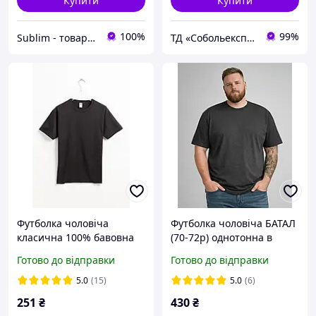
Купити
Купити
100%
99%
Sublim - товари для брендингу, реклами та сувенірів
ТД «Собольекспрес»
Футболка чоловіча
Футболка чоловіча БАТАЛ
класична 100% бавовна
(70-72p) однотонна в
0610360
кольорах
Готово до відправки
Готово до відправки
5.0
(15)
5.0
(6)
251
₴
430
₴