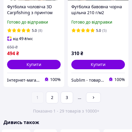
Футболка чоловіча 3D
Футболка бавовна чорна
Carpfishing з принтом
щільна 210 г/м2
коропів, спортивна
Готово до відправки
Готово до відправки
футболка для риболовлі,
полювання XL
5.0
(8)
5.0
(5)
49
від
₴
/міс
650
₴
494
₴
310
₴
Купити
Купити
100%
100%
Інтернет-магазин VLADAMARIN
Sublim - товари для брендингу, реклами та сувенірів
1
2
3
...
Показано 1 - 29 товарів з 10000+
Дивись також