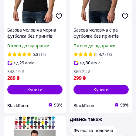
Базова чоловіча чорна
Базова чоловіча сіра
футболка без принтів
футболка без принтів
однотонна бавовна S
однотонна бавовна S
Готово до відправки
Готово до відправки
5.0
(16)
4.7
(18)
29
30
від
₴
/міс
від
₴
/міс
348
.19
₴
360
.24
₴
289
₴
299
₴
Купити
Купити
98%
98%
BlackRoom
BlackRoom
Дивись також
Футболка чоловіча