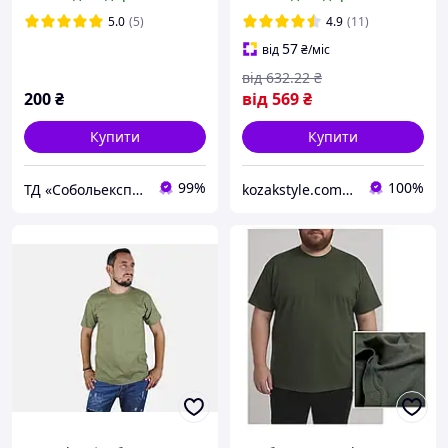
5.0
(5)
4.9
(11)
57
від
₴
/міс
від
632
.22
₴
200
₴
від
569
₴
Купити
Купити
99%
100%
ТД «Собольекспрес»
kozakstyle.com. Український народний одяг. Патріотичний одяг. Українські аксесуари. Сувеніри.