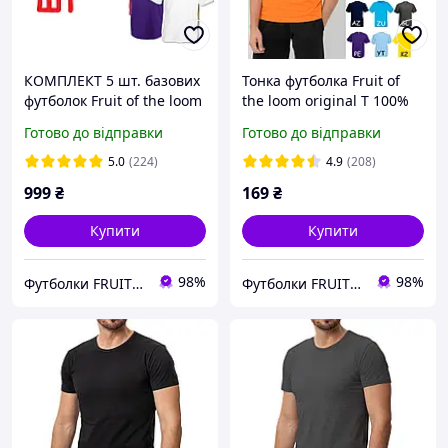
КОМПЛЕКТ 5 шт. базових
Тонка футболка Fruit of
футболок Fruit of the loom
the loom original T 100%
Valueweight однотонні
бавовна чоловіча легка
Готово до відправки
Готово до відправки
100% бавовна
5.0
(224)
4.9
(208)
999
₴
169
₴
Купити
Купити
98%
98%
Футболки FRUIT 👕
Футболки FRUIT 👕