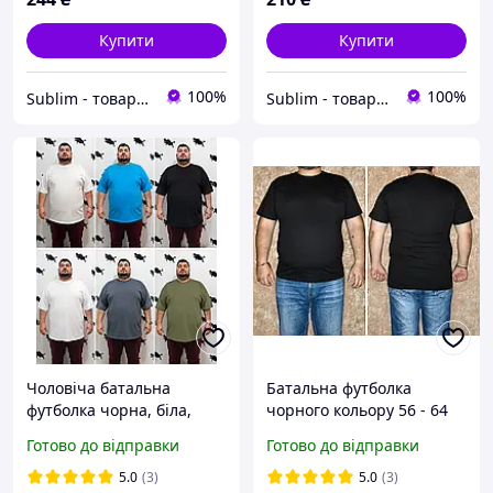
Купити
Купити
100%
100%
Sublim - товари для брендингу, реклами та сувенірів
Sublim - товари для брендингу, реклами та сувенірів
Чоловіча батальна
Батальна футболка
футболка чорна, біла,
чорного кольору 56 - 64
хакі, синя бавовна 100%,
розмір , бавовна 100%,
Готово до відправки
Готово до відправки
футболка батальна
чорна велика унісекс-
величезного розміру 70-
футболка 3XL-6XL
5.0
(3)
5.0
(3)