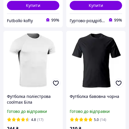
Купити
Купити
99%
99%
Futbolki-kofty
Гуртово-роздрібний магазин IZiDA
Футболка поліестрова
Футболка бавовна чорна
coolmax Біла
Готово до відправки
Готово до відправки
4.8
(17)
5.0
(14)
244
₴
210
₴