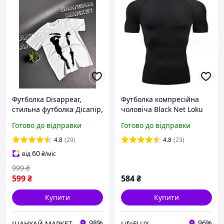
Футболка Disappear,
Футболка компресійна
стильна футболка Дісапір,
чоловіча Black Net Loku
унісекс футболка на літо
чорний
Готово до відправки
Готово до відправки
4.8
(29)
4.8
(23)
60
від
₴
/міс
999
₴
599
₴
584
₴
Купити
Купити
98%
96%
ШАНХАЙ МАРКЕТ
LifeFLUX