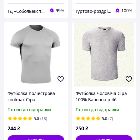
99%
100%
ТД «Собольекспрес»
Гуртово-роздрібний магазин KAOshop
Футболка поліестрова
Футболка чоловіча Сіра
coolmax Cіра
100% Бавовна р.46
Готово до відправки
Готово до відправки
5.0
(18)
5.0
(7)
244
₴
250
₴