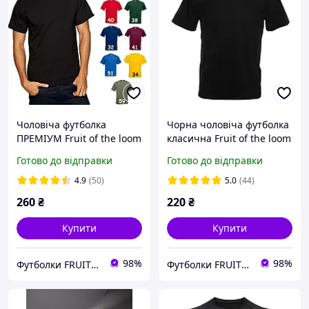
Чоловіча футболка
Чорна чоловіча футболка
ПРЕМІУМ Fruit of the loom
класична Fruit of the loom
Super premium 100%
Valueweight 61036-36
Готово до відправки
Готово до відправки
бавовна щільна якісна
100% бавовна базова
205 г/м
однотонна
4.9
(50)
5.0
(44)
260
₴
220
₴
Купити
Купити
98%
98%
Футболки FRUIT 👕
Футболки FRUIT 👕