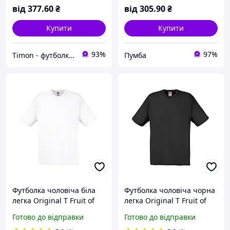
72 р-(7-9XL)
від
377
.60
₴
від
305
.90
₴
Купити
Купити
93%
97%
Timon - футболки дитячі тя дорослі однотонні
Пумба
Футболка чоловіча біла
Футболка чоловіча чорна
легка Original T Fruit of
легка Original T Fruit of
the Loom 54
the Loom 54
Готово до відправки
Готово до відправки