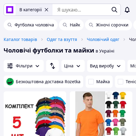
В категорії
Футболка чоловіча
Найк
Жіночі сорочки
Каталог товарів
Одяг та взуття
Чоловічий одяг
Чол
Чоловічі футболки та майки
в Україні
Фільтри
Ціна
Вид виробу
Мі
Безкоштовна доставка Rozetka
Майка
Тені