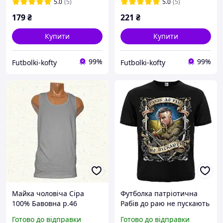
5.0
(5)
5.0
(5)
179
₴
221
₴
Купити
Купити
99%
99%
Futbolki-kofty
Futbolki-kofty
Майка чоловіча Сіра
Футболка патріотична
100% Бавовна р.46
Рабів до раю не пускають
р. S. М. L.
Готово до відправки
Готово до відправки