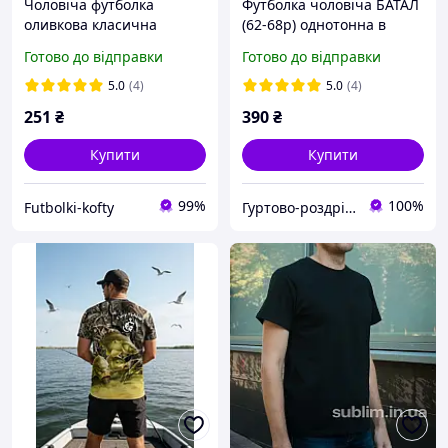
Чоловіча футболка
Футболка чоловіча БАТАЛ
оливкова класична
(62-68p) однотонна в
ValueWeight Fruit of the
кольорах
Готово до відправки
Готово до відправки
Loom 2XL, 54
5.0
(4)
5.0
(4)
251
₴
390
₴
Купити
Купити
99%
100%
Futbolki-kofty
Гуртово-роздрібний магазин KAOshop