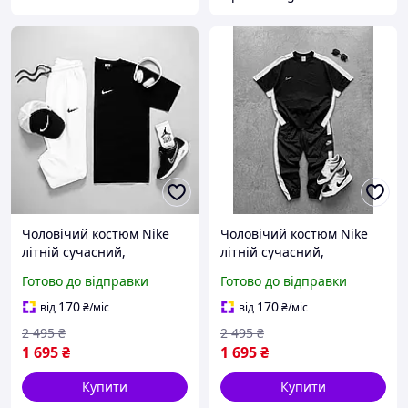
Чоловічий костюм Nike
Чоловічий костюм Nike
літній сучасний,
літній сучасний,
Унікальний комплект
Унікальний комплект Nike
Готово до відправки
Готово до відправки
Найк чорно-білий,
чорно-білий для
Брендові штани та
тренувань, Зручні
170
170
від
₴
/міс
від
₴
/міс
футболка на кожен день
футболка та штани з
2 495
₴
2 495
₴
бавовни
1 695
₴
1 695
₴
Купити
Купити