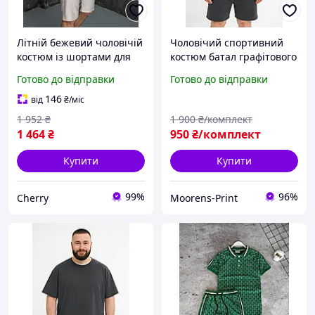
Літній бежевий чоловічій
Чоловічий спортивний
костюм із шортами для
костюм батал графітового
прогулянки відпочинку
кольору футболка та
Готово до відправки
Готово до відправки
зручний літній сучасний
шорти літній якісний
комплект на щодень
сучасний Moor-p
146
від
₴
/міс
1 952
₴
1 900
₴/комплект
1 464
₴
950
₴/комплект
Купити
Купити
99%
96%
Cherry
Moorens-Print