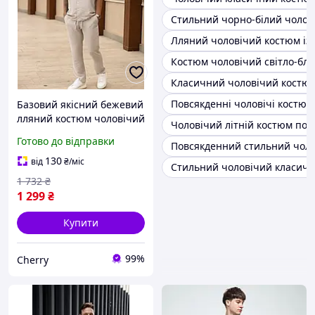
Стильний чорно-білий чолов
Лляний чоловічий костюм із
Костюм чоловічий світло-бл
Класичний чоловічий костю
Повсякденні чоловічі костю
Базовий якісний бежевий
лляний костюм чоловічий
Чоловічий літній костюм пов
сучасний літній на
Готово до відправки
Повсякденний стильний чол
щодень великі розміри
штани та сорочка
130
від
₴
/міс
Стильний чоловічий класичн
1 732
₴
1 299
₴
Купити
99%
Cherry