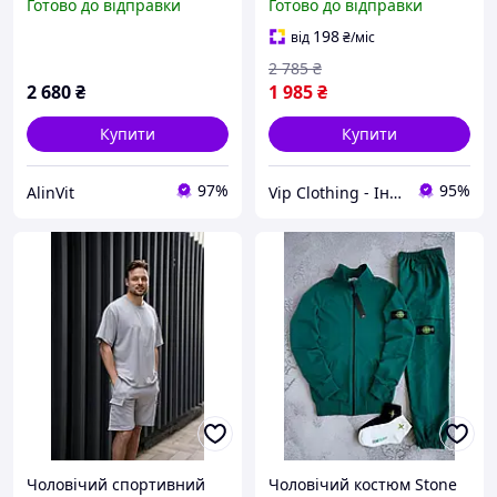
Готово до відправки
Готово до відправки
НОВИЙ СЕЗОН 2026 вибір
літній сучасний, Стильні
для сучасного гардероба
штани та кофта на
198
від
₴
/міс
блискавці
2 785
₴
2 680
₴
1 985
₴
Купити
Купити
97%
95%
AlinVit
Vip Clothing - Інтернет магазин брендового одягу
Чоловічий спортивний
Чоловічий костюм Stone