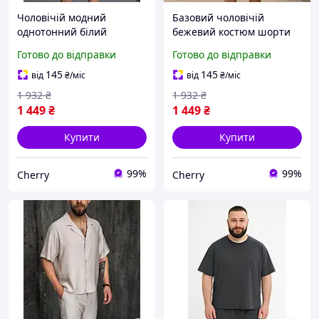
Чоловічій модний
Базовий чоловічій
однотонний білий
бежевий костюм шорти
базовий костюм літній
та сорочка повсякденний
Готово до відправки
Готово до відправки
сучасний великих
літній сучасний для
розмірів вільний легкий
активного відпочинку на
145
145
від
₴
/міс
від
₴
/міс
на кожен день
щодень
1 932
₴
1 932
₴
1 449
₴
1 449
₴
Купити
Купити
99%
99%
Cherry
Cherry