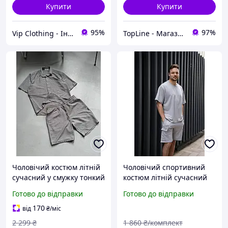
Купити
Купити
95%
97%
Vip Clothing - Інтернет магазин брендового одягу
TopLine - Магазин крутих товарів
Чоловічий костюм літній
Чоловічий спортивний
сучасний у смужку тонкий
костюм літній сучасний
лляний комплект сорочка
оверсайз шорти та
Готово до відправки
Готово до відправки
з коротким рукавом
футболка якісний світло-
шорти хлопцеві
сірого кольору Kkimo
170
від
₴
/міс
2 299
₴
1 860
₴/комплект