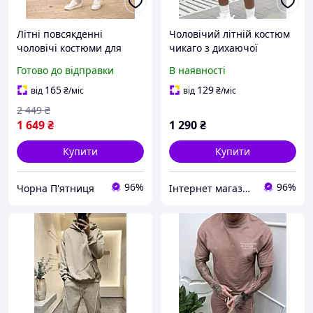
Літні повсякденні
Чоловічий літній костюм
чоловічі костюми для
чикаго з дихаючої
відпочинку, Якісний
тканини та сучасним
Готово до відправки
В наявності
лляний сучасний
дизайном
однотонний беживий
165
129
від
₴
/міс
від
₴
/міс
2 449
₴
1 649
₴
1 290
₴
Купити
Купити
96%
96%
Чорна П'ятниця
Інтернет магазин "Яскраво"