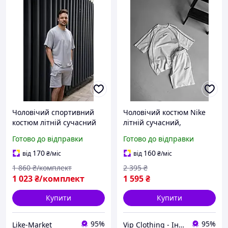
Чоловічий спортивний
Чоловічий костюм Nike
костюм літній сучасний
літній сучасний,
оверсайз шорти та
Однотонний комплект
Готово до відправки
Готово до відправки
футболка якісний світло-
Найк у білому кольорі,
сірого кольору LikeM
Унікальні шорти та
170
160
від
₴
/міс
від
₴
/міс
футболка для прогулянок
1 860
₴/комплект
2 395
₴
1 023
₴/комплект
1 595
₴
Купити
Купити
95%
95%
Like-Market
Vip Clothing - Інтернет магазин брендового одягу