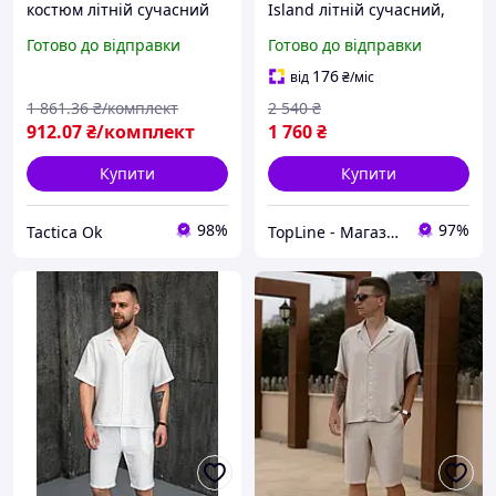
костюм літній сучасний
Island літній сучасний,
оверсайз шорти та
Стильний комплект Стон
Готово до відправки
Готово до відправки
футболка якісний світло-
Айленд в зеленому
сірого кольору Tactic
кольорі, Люксові штани
176
від
₴
/міс
та олімпійка
1 861
.36
₴/комплект
2 540
₴
912
.07
₴/комплект
1 760
₴
Купити
Купити
98%
97%
Tactica Ok
TopLine - Магазин крутих товарів