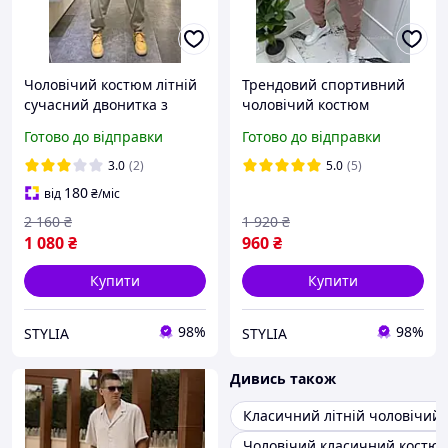
Чоловічий костюм літній
Трендовий спортивний
сучасний двонитка з
чоловічий костюм
якісних матеріалів,
двонитка базовий
Готово до відправки
Готово до відправки
трендові моделі різних
сучасний літній костюм
кольорів
різних кольорів
3.0
(2)
5.0
(5)
180
від
₴
/міс
2 160
₴
1 920
₴
1 080
₴
960
₴
Купити
Купити
98%
98%
STYLIA
STYLIA
Дивись також
Класичний літній чоловічий
Чоловічий класичний костю