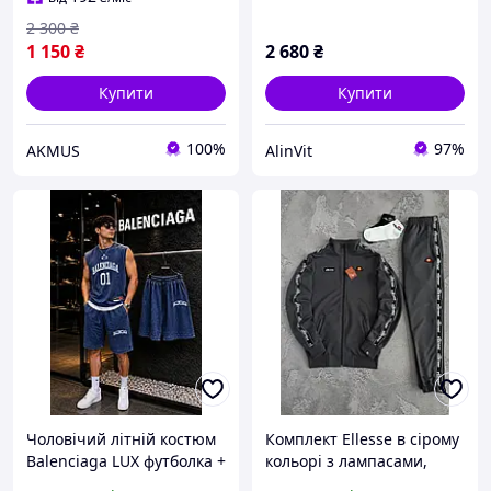
2 300
₴
1 150
₴
2 680
₴
Купити
Купити
100%
97%
AKMUS
AlinVit
Чоловічий літній костюм
Комплект Ellesse в сірому
Balenciaga LUX футболка +
кольорі з лампасами,
шорти стиль Oversize LUX
Чоловічий костюм Еллесе