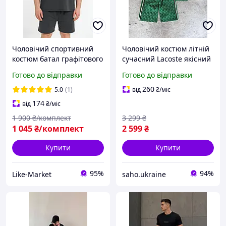
Чоловічий спортивний
Чоловічий костюм літній
костюм батал графітового
сучасний Lacoste якісний
кольору футболка та
комплект на літо шорти
Готово до відправки
Готово до відправки
шорти літній якісний
та футболка-поло Лакоста
сучасний LikeM
на хлопця
260
5.0
(1)
від
₴
/міс
174
від
₴
/міс
1 900
₴/комплект
3 299
₴
1 045
₴/комплект
2 599
₴
Купити
Купити
95%
94%
Like-Market
saho.ukraine