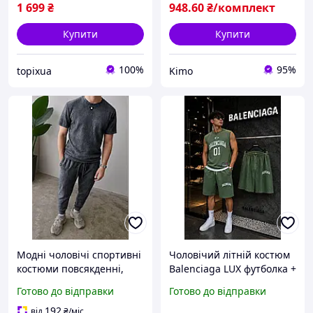
1 699
₴
948
.60
₴/комплект
Купити
Купити
100%
95%
topixua
Kimo
Модні чоловічі спортивні
Чоловічий літній костюм
костюми повсякденні,
Balenciaga LUX футболка +
літній сучасний базовий
шорти стиль Oversize
Готово до відправки
Готово до відправки
комплект футболка штани
ідеальний вибір для
в рубчик
сучасного гардероба
192
від
₴
/міс