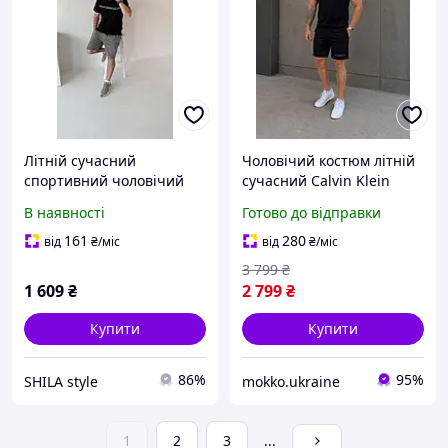
Літній сучасний
Чоловічий костюм літній
спортивний чоловічий
сучасний Calvin Klein
костюм СК 2-йка чорно-
футболка спортивна +
В наявності
Готово до відправки
сірий m-l xl-2хл
шорти на гумці Кельвін
Кляйн хлопцю
161
280
від
₴
/міс
від
₴
/міс
3 799
₴
1 609
₴
2 799
₴
Купити
Купити
86%
95%
SHILA style
mokko.ukraine
1
2
3
...