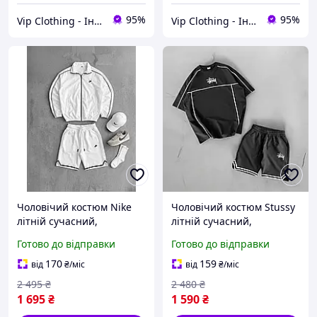
95%
95%
Vip Clothing - Інтернет магазин брендового одягу
Vip Clothing - Інтернет магазин брендового одягу
Чоловічий костюм Nike
Чоловічий костюм Stussy
літній сучасний,
літній сучасний,
Однотонний комплект
Унікальний комплект
Готово до відправки
Готово до відправки
Найк для спорту та
Стуссі з бавовни, Люксові
прогулянок, Стильні
шорти та футболка для
170
159
від
₴
/міс
від
₴
/міс
шорти та вітровка на літо
занять спортом
2 495
₴
2 480
₴
1 695
₴
1 590
₴