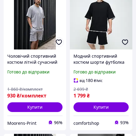
Чоловічий спортивний
Модний спортивний
костюм літній сучасний
костюм шорти футболка
оверсайз шорти та
на хлопця об'ємний
Готово до відправки
Готово до відправки
футболка якісний світло-
чоловічий костюм літній
сірого кольору Moor-p
сучасний з коротким
180
від
₴
/міс
рукавом
1 860
₴/комплект
2 699
₴
930
₴/комплект
1 799
₴
Купити
Купити
96%
93%
Moorens-Print
comfortshop