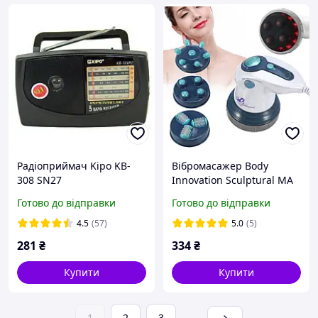
Радіоприймач Kipo KB-
Вібромасажер Body
308 SN27
Innovation Sculptural MA
118, Антицелюлітний
Готово до відправки
Готово до відправки
масажер Скульптор тіла
SN27
4.5
(57)
5.0
(5)
281
₴
334
₴
Купити
Купити
1
2
3
...