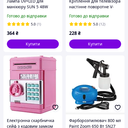
Лампа UV+LED для
Кріплення для телевізора
манікюру SUN 5 48W
настінне поворотне V-
SN27
STAR 4740 Flat panel TV
Готово до відправки
Готово до відправки
wall mount 14"- 42" до 35
кг. Уцінка!! SN27
5.0
(1)
5.0
(12)
364
₴
228
₴
Купити
Купити
Електронна скарбничка
Фарборозпилювач 800 мл
сейф з кодовим замком
Paint Zoom 650 Вт SN27