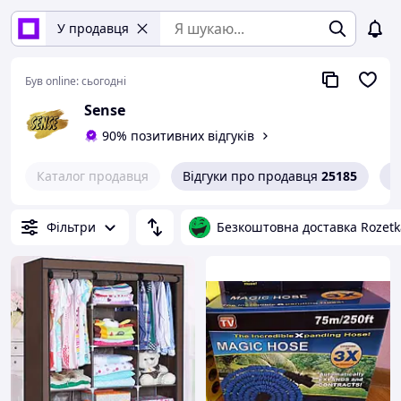
У продавця
Був online:
сьогодні
Sense
90% позитивних відгуків
Каталог продавця
Відгуки про продавця
25185
К
Фільтри
Безкоштовна доставка Rozetk