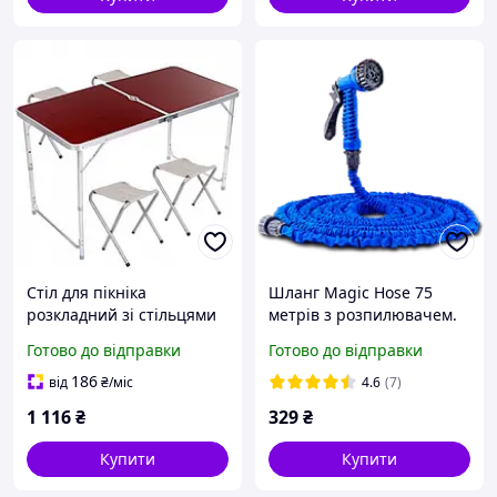
Стіл для пікніка
Шланг Magic Hose 75
розкладний зі стільцями
метрів з розпилювачем.
Rainberg RB-9300 з 4
Шланг для поливу X-Hose
Готово до відправки
Готово до відправки
стільцями. Коричневий
SN27
SN27
186
від
₴
/міс
4.6
(7)
1 116
₴
329
₴
Купити
Купити