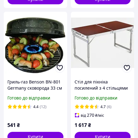
Гриль-газ Benson BN-801
Стіл для пікніка
Germany сковорода 33 см
посилений з 4 стільцями
з емальованим
Rainberg RB9301
Готово до відправки
Готово до відправки
покриттям SN27
розкладний валізу з
регульованою висотою
4.4
(12)
4.7
(6)
80,70,55 см SN27
270
від
₴
/міс
541
₴
1 617
₴
Купити
Купити