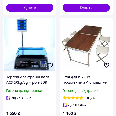
Купити
Купити
Торгові електронні ваги
Стіл для пікніка
ACS 50kg/5g + pole 308
посилений з 4 стільцями
Domotec до 50 кг SN27
Folding Table (розкладний
Готово до відправки
Готово до відправки
валіза) SN27
258
від
₴
/міс
5.0
(24)
183
від
₴
/міс
1 550
₴
1 100
₴