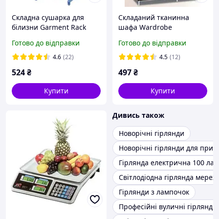
Складна сушарка для
Складаний тканинна
білизни Garment Rack
шафа Wardrobe
With Wheels SN27
Коричневий SN27
Готово до відправки
Готово до відправки
4.6
(22)
4.5
(12)
524
₴
497
₴
Купити
Купити
Дивись також
Новорічні гірлянди
Новорічні гірлянди для прик
Гірлянда електрична 100 ла
Світлодіодна гірлянда мереж
Гірлянди з лампочок
Професійні вуличні гірлянди