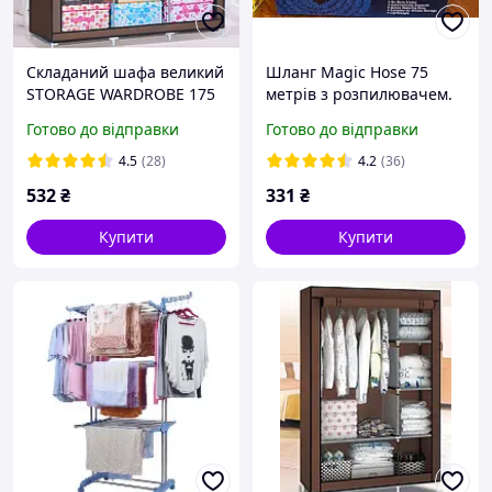
Складаний шафа великий
Шланг Magic Hose 75
STORAGE WARDROBE 175
метрів з розпилювачем.
х 130 х 45 см каркасний
Шланг для поливу X-Hose
Готово до відправки
Готово до відправки
тканинний Коричневий
SN27
SN27
4.5
(28)
4.2
(36)
532
₴
331
₴
Купити
Купити