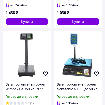
ваги торгові SN27
240
172
від
₴
/міс
від
₴
/міс
1 438
₴
1 030
₴
Купити
Купити
Ваги торгові електронні
Ваги торгові електронні
Wimpex на 350 кг SN27
Nokasonic NK-50 до 50 кг
SN27
Готово до відправки
Готово до відправки
195
1.0
(1)
від
₴
/міс