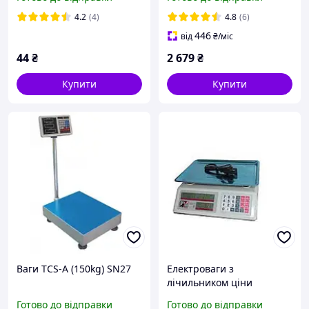
SN27
4.2
(4)
4.8
(6)
446
від
₴
/міс
44
₴
2 679
₴
Купити
Купити
Ваги TCS-A (150kg) SN27
Електроваги з
лічильником ціни
Promotec PM 5051 50 кг
Готово до відправки
Готово до відправки