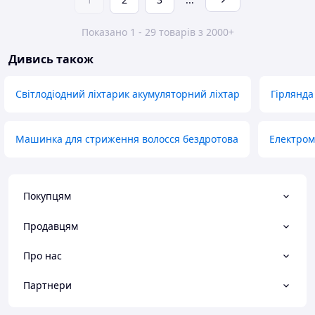
Показано 1 - 29 товарів з 2000+
Дивись також
Світлодіодний ліхтарик акумуляторний ліхтар
Гірлянда 
Машинка для стриження волосся бездротова
Електром
Покупцям
Продавцям
Про нас
Партнери