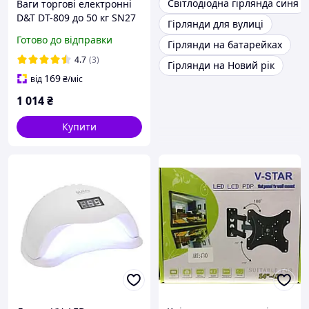
Світлодіодна гірлянда синя
Ваги торгові електронні
D&T DT-809 до 50 кг SN27
Гірлянди для вулиці
Готово до відправки
Гірлянди на батарейках
4.7
(3)
Гірлянди на Новий рік
169
від
₴
/міс
1 014
₴
Купити