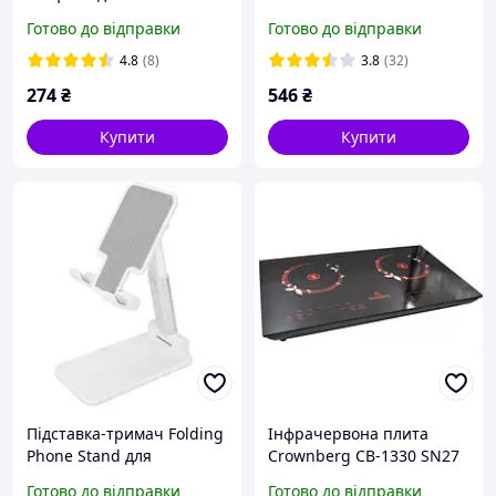
рожева SN27
Готово до відправки
Готово до відправки
4.8
(8)
3.8
(32)
274
₴
546
₴
Купити
Купити
Підставка-тримач Folding
Інфрачервона плита
Phone Stand для
Crownberg CB-1330 SN27
мобільного телефону
Готово до відправки
Готово до відправки