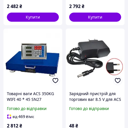
2 482
₴
2 792
₴
Купити
Купити
Товарні ваги ACS 350KG
Зарядний пристрій для
WIFI 40 * 45 SN27
торгових ваг 8.5 V для ACS
SN27
Готово до відправки
Готово до відправки
469
від
₴
/міс
2 812
₴
48
₴