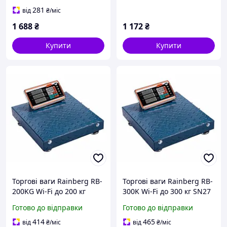
281
від
₴
/міс
1 688
₴
1 172
₴
Купити
Купити
Торгові ваги Rainberg RB-
Торгові ваги Rainberg RB-
200KG Wi-Fi до 200 кг
300K Wi-Fi до 300 кг SN27
SN27
Готово до відправки
Готово до відправки
414
465
від
₴
/міс
від
₴
/міс