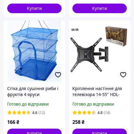
Купити
Купити
Сітка для сушіння риби і
Кріплення настінне для
фруктів 4 яруси
телевізора 14-55" HDL-
50х50х70см SN27
117B2 SN27
Готово до відправки
Готово до відправки
4.6
(12)
4.8
(14)
166
₴
258
₴
Купити
Купити