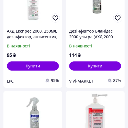
АХД Експрес 2000, 250мл,
Дезінфектор Бланідас
дезінфектор, антисептик,
2000 ультра (АХД 2000
дезінфікуючий засіб, АХД
ультра), флакон 250 мл із
В наявності
В наявності
оригінал, дезинфектор
тригером, що дозує
ахд 250 мл
95
₴
114
₴
Купити
Купити
95%
87%
LPC
ViVi-MARKET