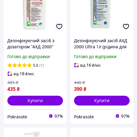
Дезінфікуючий засіб з
Дезінфікуючий засіб АХД
дозатором "АХД 2000"
2000 Ultra 1л (рідина для
Експрес 1л (рідина для
стерилізації, дезінфектор)
Готово до відправки
Готово до відправки
стерилізації, дезінфектор)
16
5.0
(1)
від
₴
/міс
18
від
₴
/міс
485
₴
440
₴
435
₴
390
₴
Купити
Купити
97%
97%
Pokrasote
Pokrasote