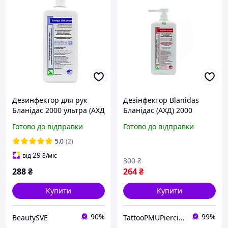
Дезинфектор для рук
Дезінфектор Blanidas
Бланідас 2000 ультра (АХД
Бланідас (АХД) 2000
2000 ультра), 1 л
експрес розчин 1000мл з
Готово до відправки
Готово до відправки
дозатором UKR 16-3347
5.0
(2)
29
від
₴
/міс
300
₴
288
₴
264
₴
Купити
Купити
90%
99%
BeautySVE
TattooPMUPiercing