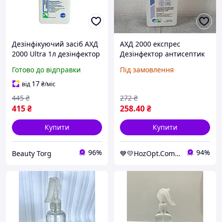
Дезінфікуючий засіб АХД
АХД 2000 експрес
2000 Ultra 1л дезінфектор
Дезінфектор антисептик
диспенсер рідина для
1л
Готово до відправки
Під замовлення
стерилізації
17
від
₴
/міс
445
₴
272
₴
415
₴
258
.40
₴
Купити
Купити
96%
94%
Beauty Torg
💙💛HozOpt.Com.Ua