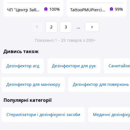
100%
99%
ЧП "Центр Забезпечення Салонів"
TattooPMUPiercing
1
2
3
...
Показано 1 - 29 товарів з 200+
Дивись також
Дезінфектор агд
Дезінфектори для рук
Санитайз
Дезінфектор для манікюру
Дезінфектор для поверхонь
Популярні категорії
Стерилізатори і дезінфікуючі засоби
Медичні дезінфік