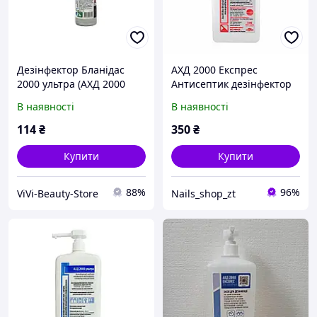
Дезінфектор Бланідас
АХД 2000 Експрес
2000 ультра (АХД 2000
Антисептик дезінфектор
ультра), флакон 250 мл із
для рук і поверхонь 1 л
В наявності
В наявності
тригером, що дозує
114
₴
350
₴
Купити
Купити
88%
96%
ViVi-Beauty-Store
Nails_shop_zt