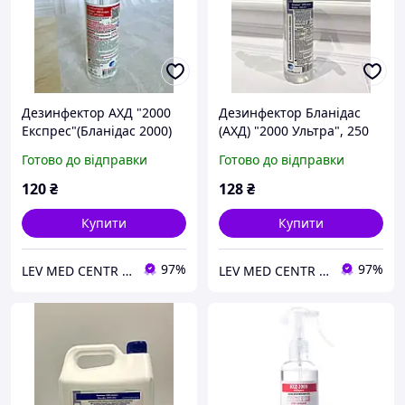
Дезинфектор АХД "2000
Дезинфектор Бланідас
Експрес"(Бланідас 2000)
(АХД) "2000 Ультра", 250
250 мл
мл
Готово до відправки
Готово до відправки
120
₴
128
₴
Купити
Купити
97%
97%
LEV MED CENTR Офіційний представник продукції "Клін Стрім" у Західному регіоні
LEV MED CENTR Офіційний представник продукції "Клін Стрім" у Західному регіоні