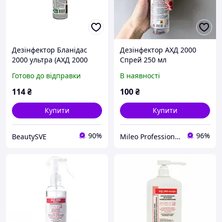
Дезінфектор Бланідас
Дезінфектор АХД 2000
2000 ультра (АХД 2000
Спрей 250 мл
ультра), флакон 250 мл із
Готово до відправки
В наявності
тригером, що дозує
114
₴
100
₴
Купити
Купити
90%
96%
BeautySVE
Mileo Professional