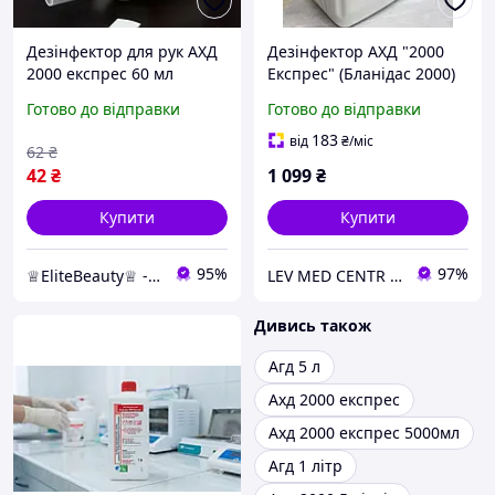
Дезінфектор для рук АХД
Дезінфектор АХД "2000
2000 експрес 60 мл
Експрес" (Бланідас 2000)
5л
Готово до відправки
Готово до відправки
183
від
₴
/міс
62
₴
42
₴
1 099
₴
Купити
Купити
95%
97%
♕EliteBeauty♕ - товари для твоєї краси ;)
LEV MED CENTR Офіційний представник продукції "Клін Стрім" у Західному регіоні
Дивись також
Агд 5 л
Ахд 2000 експрес
Ахд 2000 експрес 5000мл
Агд 1 літр