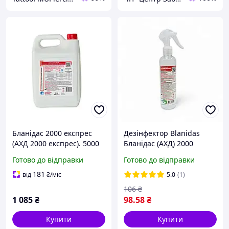
Бланідас 2000 експрес
Дезінфектор Blanidas
(АХД 2000 експрес). 5000
Бланідас (АХД) 2000
мл. Антисептик
експрес розчин 250мл з
Готово до відправки
Готово до відправки
дезінфектор для рук і
розпилювачем UKR 16-
поверхонь
3346
181
від
₴
/міс
5.0
(1)
106
₴
1 085
₴
98
.58
₴
Купити
Купити