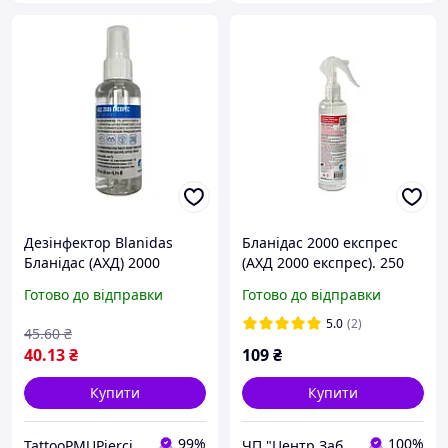
Дезінфектор Blanidas
Бланідас 2000 експрес
Бланідас (АХД) 2000
(АХД 2000 експрес). 250
експрес розчин 60мл з
мл. Антисептик
Готово до відправки
Готово до відправки
розпилювачем UKR 16-
дезінфектор для рук і
3182
поверхонь
5.0
(2)
45
.60
₴
40
.13
₴
109
₴
Купити
Купити
99%
100%
TattooPMUPiercing
ЧП "Центр Забезпечення Салонів"