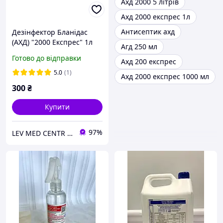
Ахд 2000 5 літрів
Ахд 2000 експрес 1л
Антисептик ахд
Дезінфектор Бланідас
(АХД) "2000 Експрес" 1л
Агд 250 мл
Готово до відправки
Ахд 200 експрес
5.0
(1)
Ахд 2000 експрес 1000 мл
300
₴
Купити
97%
LEV MED CENTR Офіційний представник продукції "Клін Стрім" у Західному регіоні