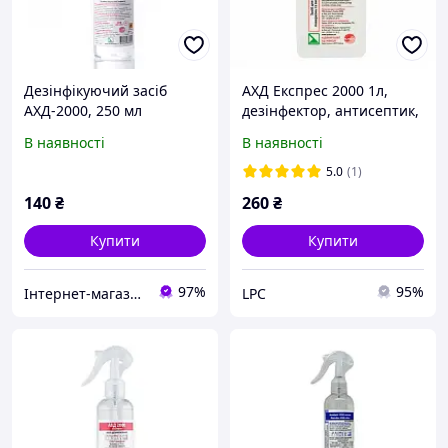
Дезінфікуючий засіб
АХД Експрес 2000 1л,
АХД-2000, 250 мл
дезінфектор, антисептик,
(дезінфектор для
дезінфікуючий засіб, АХД
В наявності
В наявності
інструментів,
оригінал, дезинфектор
стерилізація, антисептик)
ахд 1000 мл
5.0
(1)
140
₴
260
₴
Купити
Купити
97%
95%
Інтернет-магазин "Топ Маркет2014"
LPC