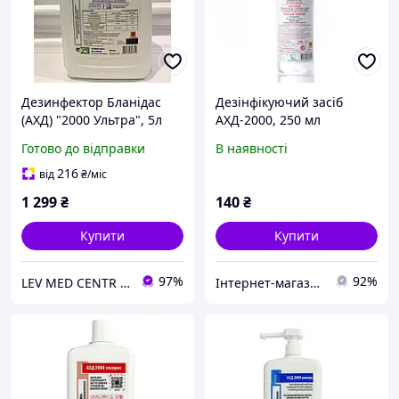
Дезинфектор Бланідас
Дезінфікуючий засіб
(АХД) "2000 Ультра", 5л
АХД-2000, 250 мл
(дезінфектор для
Готово до відправки
В наявності
інструментів,
стерилізація, антисептик)
216
від
₴
/міс
1 299
₴
140
₴
Купити
Купити
97%
92%
LEV MED CENTR Офіційний представник продукції "Клін Стрім" у Західному регіоні
Інтернет-магазин "Все для тебе"