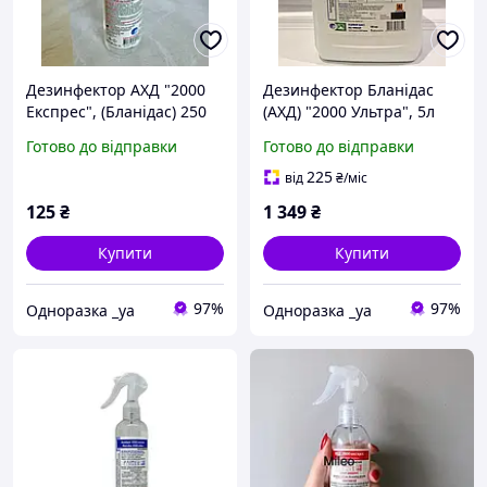
Дезинфектор АХД "2000
Дезинфектор Бланідас
Експрес", (Бланідас) 250
(АХД) "2000 Ультра", 5л
мл
Готово до відправки
Готово до відправки
225
від
₴
/міс
125
₴
1 349
₴
Купити
Купити
97%
97%
Одноразка _уа
Одноразка _уа