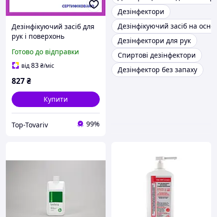
Дезінфектори
Дезінфікуючий засіб на осно
Дезінфікуючий засіб для
рук і поверхонь
Дезінфектори для рук
спиртовий антисептик
Готово до відправки
Спиртові дезінфектори
75% А+ 5л миючий засіб
сертифікат
83
від
₴
/міс
Дезінфектор без запаху
827
₴
Купити
99%
Top-Tovariv