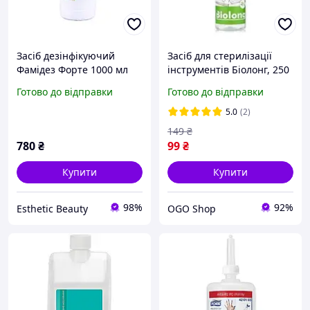
Засіб дезінфікуючий
Засіб для стерилізації
Фамідез Форте 1000 мл
інструментів Біолонг, 250
мл OG
Готово до відправки
Готово до відправки
5.0
(2)
149
₴
780
₴
99
₴
Купити
Купити
98%
92%
Esthetic Beauty
OGO Shop