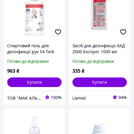
Спиртовий гель для
Засіб для дезінфекції АХД
дезінфекції рук S4 Tork
2000 Експрес 1000 мл
424105
Готово до відправки
Готово до відправки
963
₴
335
₴
Купити
Купити
100%
94%
ТОВ "МАК АЛЬЯНС"
L'amiel