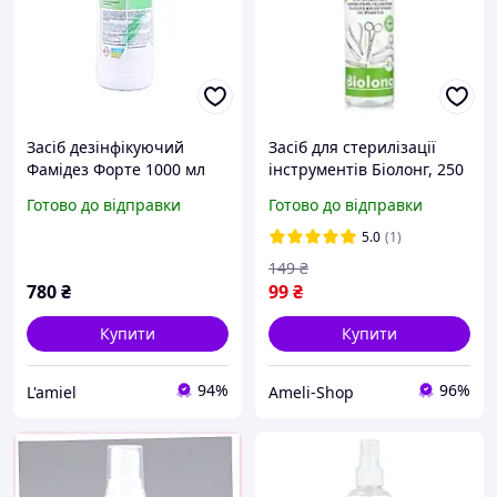
Засіб дезінфікуючий
Засіб для стерилізації
Фамідез Форте 1000 мл
інструментів Біолонг, 250
мл
Готово до відправки
Готово до відправки
5.0
(1)
149
₴
780
₴
99
₴
Купити
Купити
94%
96%
L'amiel
Ameli-Shop