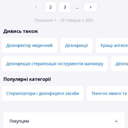
1
2
3
...
Показано 1 - 29 товарів з 500+
Дивись також
Дезінфектор медичний
Дезінфекції
Кращі антисе
Дезінфекція стерилізація інструментів манікюру
Дезін
Популярні категорії
Стерилізатори і дезінфікуючі засоби
Технічні миючі та
Покупцям