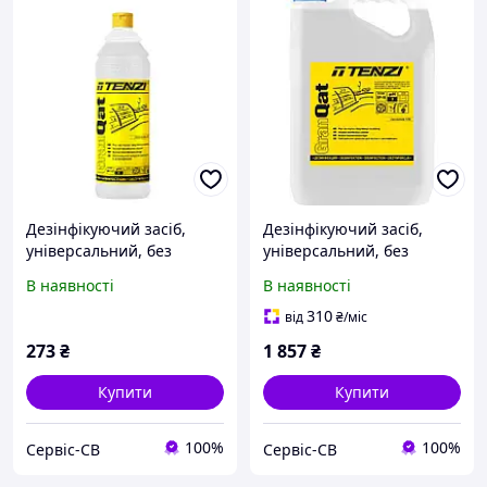
Дезінфікуючий засіб,
Дезінфікуючий засіб,
універсальний, без
універсальний, без
запаху TENZI Gran Qat 1л
запаху TENZI Gran Qat 5л
В наявності
В наявності
(концентрат)
(концентрат)
310
від
₴
/міс
273
₴
1 857
₴
Купити
Купити
100%
100%
Сервіс-СВ
Сервіс-СВ