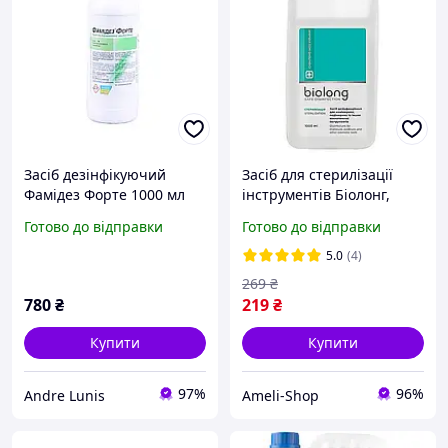
Засіб дезінфікуючий
Засіб для стерилізації
Фамідез Форте 1000 мл
інструментів Біолонг,
1000 мл
Готово до відправки
Готово до відправки
5.0
(4)
269
₴
780
₴
219
₴
Купити
Купити
97%
96%
Andre Lunis
Ameli-Shop