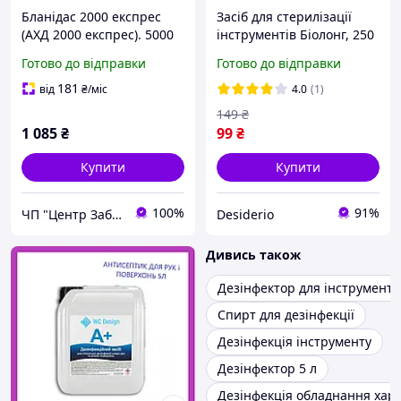
Бланідас 2000 експрес
Засіб для стерилізації
(АХД 2000 експрес). 5000
інструментів Біолонг, 250
мл. Антисептик
мл DE
Готово до відправки
Готово до відправки
дезінфектор для рук і
поверхонь
181
від
₴
/міс
4.0
(1)
149
₴
1 085
₴
99
₴
Купити
Купити
100%
91%
ЧП "Центр Забезпечення Салонів"
Desiderio
Дивись також
Дезінфектор для інструменті
Спирт для дезінфекції
Дезінфекція інструменту
Дезінфектор 5 л
Дезінфекція обладнання хар