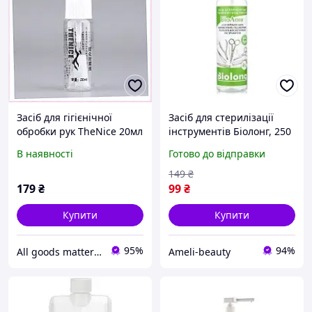
Засіб для гігієнічної
Засіб для стерилізації
обробки рук TheNice 20мл
інструментів Біолонг, 250
1M613958C
мл
В наявності
Готово до відправки
149
₴
179
₴
99
₴
Купити
Купити
95%
94%
All goods matter - актуальные товары на каждый день
Ameli-beauty