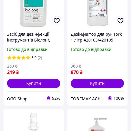
Засіб для дезінфекції
Дезінфектор для рук Tork
інструментів Біолонг,
1 літр 420103/420105
1000 мл OG
Готово до відправки
Готово до відправки
5.0
(2)
269
₴
963
₴
219
₴
870
₴
Купити
Купити
92%
100%
OGO Shop
ТОВ "МАК АЛЬЯНС"