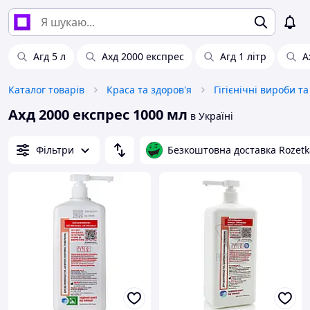
Агд 5 л
Ахд 2000 експрес
Агд 1 літр
А
Каталог товарів
Краса та здоров'я
Гігієнічні вироби т
Ахд 2000 експрес 1000 мл
в Україні
Фільтри
Безкоштовна доставка Rozetk