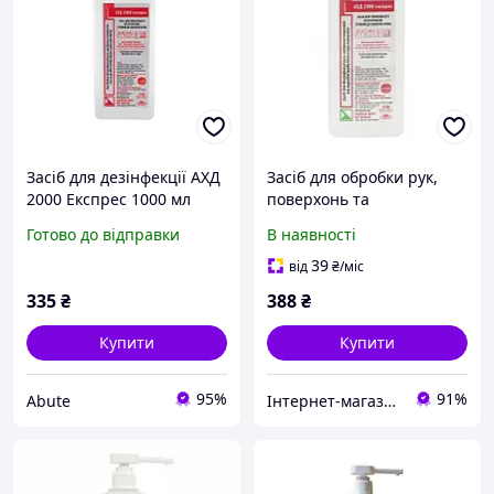
Засіб для дезінфекції АХД
Засіб для обробки рук,
2000 Експрес 1000 мл
поверхонь та
інструментів АХД 2000
Готово до відправки
В наявності
Експрес, 1000 мл
39
від
₴
/міс
335
₴
388
₴
Купити
Купити
95%
91%
Abute
Інтернет-магазин CELEBRITY