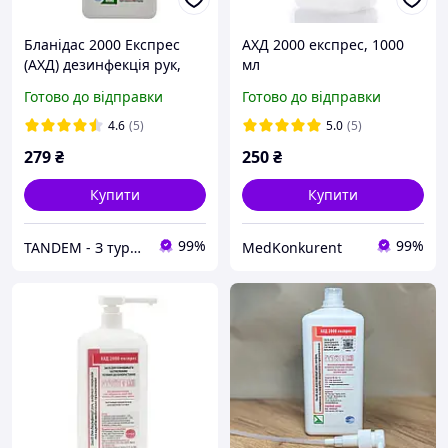
Бланідас 2000 Експрес
АХД 2000 експрес, 1000
(АХД) дезинфекція рук,
мл
виробів та поверхонь
Готово до відправки
Готово до відправки
1000 мл
4.6
(5)
5.0
(5)
279
₴
250
₴
Купити
Купити
99%
99%
TANDEM - З турботою про Вас та ваших клієнтів
MedKonkurent