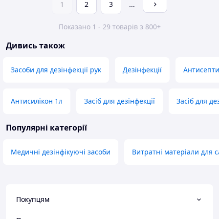
1
2
3
...
Показано 1 - 29 товарів з 800+
Дивись також
Засоби для дезінфекції рук
Дезінфекції
Антисепти
Антисилікон 1л
Засіб для дезінфекції
Засіб для де
Популярні категорії
Медичні дезінфікуючі засоби
Витратні матеріали для с
Покупцям