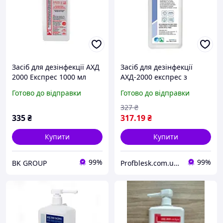
Засіб для дезінфекції АХД
Засіб для дезінфекції
2000 Експрес 1000 мл
АХД-2000 експрес з
дозатором 1000 мл
Готово до відправки
Готово до відправки
327
₴
335
₴
317
.19
₴
Купити
Купити
99%
99%
BK GROUP
Profblesk.com.ua Інтернет-магазин професійної косметики. "Безкоштовна доставка від 1199 грн"