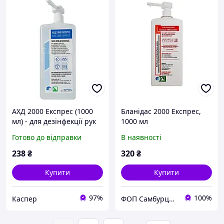
АХД 2000 Експрес (1000
Бланідас 2000 Експрес,
мл) - для дезінфекції рук
1000 мл
(рекомендований термін
Готово до відправки
В наявності
до 03.23 року)
238
₴
320
₴
Купити
Купити
97%
100%
Каспер
ФОП Самбурцева Ю.С.