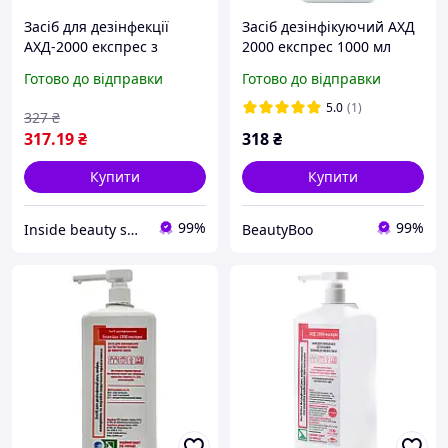
Засіб для дезінфекції
Засіб дезінфікуючий АХД
АХД-2000 експрес з
2000 експрес 1000 мл
дозатором 1000 мл prof
Готово до відправки
Готово до відправки
5.0
(1)
327
₴
317
.19
₴
318
₴
Купити
Купити
99%
99%
Inside beauty shop
BeautyBoo