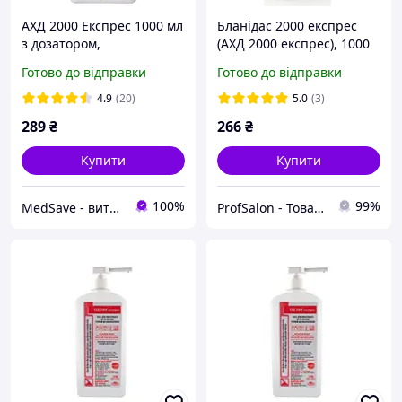
АХД 2000 Експрес 1000 мл
Бланідас 2000 експрес
з дозатором,
(АХД 2000 експрес), 1000
дезінфікуючий засіб для
мл
Готово до відправки
Готово до відправки
обробки інструментів та
поверхонь, антисептик
4.9
(20)
5.0
(3)
для рук | СЕРТИФІКАТИ
289
₴
266
₴
Купити
Купити
100%
99%
MedSave - витратні матеріали для індустрії красоти
ProfSalon - Товари для професіоналів