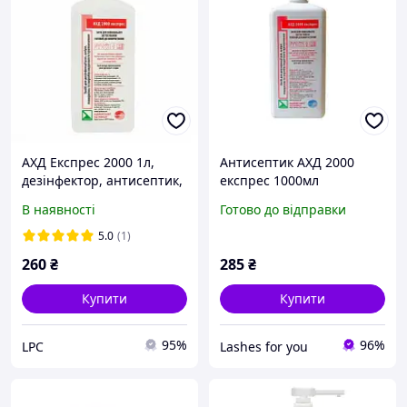
АХД Експрес 2000 1л,
Антисептик АХД 2000
дезінфектор, антисептик,
експрес 1000мл
дезінфікуючий засіб, АХД
В наявності
Готово до відправки
оригінал, дезинфектор
ахд 1000 мл
5.0
(1)
260
₴
285
₴
Купити
Купити
95%
96%
LPC
Lashes for you