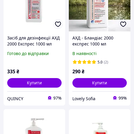
Засіб для дезінфекції АХД
АХД - Бландіас 2000
2000 Експрес 1000 мл
експрес 1000 мл
ОРИГІНАЛ.
Готово до відправки
В наявності
5.0
(2)
335
₴
290
₴
Купити
Купити
97%
99%
QUINCY
Lovely Sofia