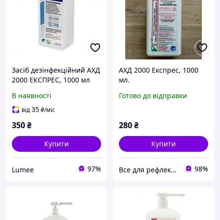
Засіб дезінфекційний АХД
АХД 2000 Експрес, 1000
2000 ЕКСПРЕС, 1000 мл
мл.
В наявності
Готово до відправки
35
від
₴
/міс
350
₴
280
₴
Купити
Купити
97%
98%
Lumee
Все для рефлексотерапії та татуювання