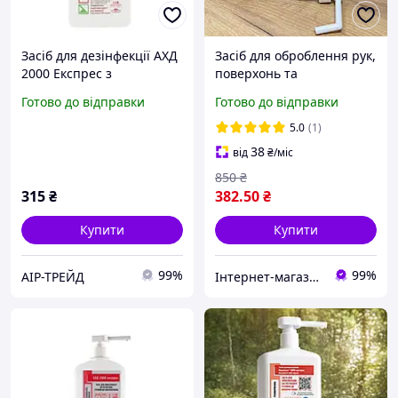
Засіб для дезінфекції АХД
Засіб для оброблення рук,
2000 Експрес з
поверхонь та
дозатором, 1000 мл
інструментів АХД 2000
Готово до відправки
Готово до відправки
Експрес, 1000 мл
5.0
(1)
38
від
₴
/міс
850
₴
315
₴
382
.50
₴
Купити
Купити
99%
99%
АІР-ТРЕЙД
Інтернет-магазин Star Beauty