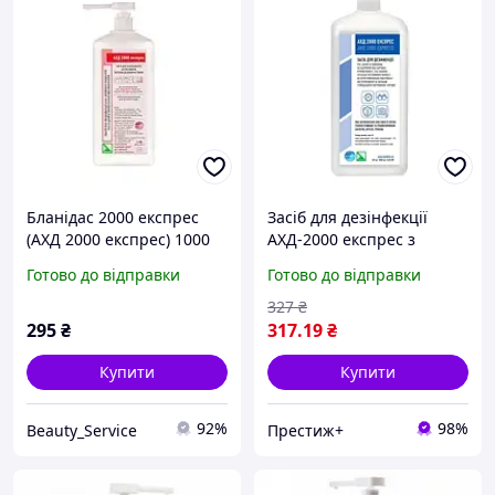
Бланідас 2000 експрес
Засіб для дезінфекції
(АХД 2000 експрес) 1000
АХД-2000 експрес з
мл з дозуючим пристроєм
дозатором 1000 мл
Готово до відправки
Готово до відправки
original
327
₴
295
₴
317
.19
₴
Купити
Купити
92%
98%
Beauty_Service
Престиж+