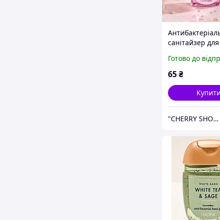
Антибактеріал
санітайзер для
IKYUO A Thous
Готово до відп
Wishes, 29 мл
65
₴
Купит
"CHERRY SHOP" Косметика, жіночий одяг та аксесуари