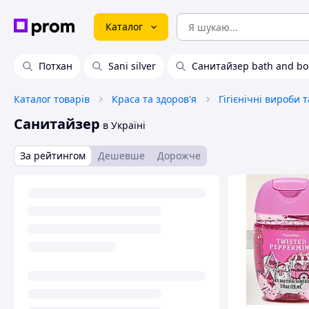
Каталог
Потхан
Sani silver
Санитайзер bath and bo
Каталог товарів
Краса та здоров'я
Гігієнічні вироби 
Санитайзер
в Україні
За рейтингом
Дешевше
Дорожче