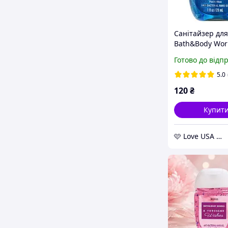
Санітайзер для
Bath&Body Wor
Ocean Anti-Bact
Готово до відп
Hand Gel
5.0
120
₴
Купит
🩷 Love USA Shop 🩷