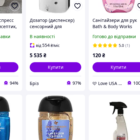
спресс
Дозатор (диспенсер)
Санітайзери для рук
исептик,
сенсорний для
Bath & Body Works
антисептика і
Sanitizer A Thousand
равки
В наявності
Готово до відправки
ющее
дезінфікуючої рідини
Wishes
ук
безконтактний
554
від
₴
/міс
5.0
(1)
(Санитайзер)
5 535
₴
120
₴
и
Купити
Купити
94%
97%
10
Бріз
🩷 Love USA Shop 🩷