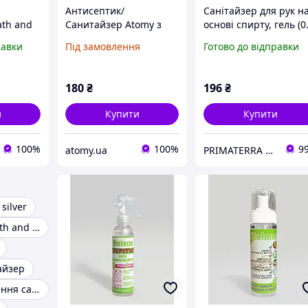
Антисептик/
Санітайзер для рук н
ath and
Санитайзер Atomy з
основі спирту, гель (0
sted
екстрактом
кг)Д
равки
Під замовлення
Готово до відправки
плюща,шавлії,
пантенолом.50 мл/
500мл. Корея
180
₴
196
₴
и
Купити
Купити
100%
100%
9
atomy.ua
PRIMATERRA Миючі засоби
 silver
Санитайзер bath and body works
айзер
Засіб для чищення сантехніки