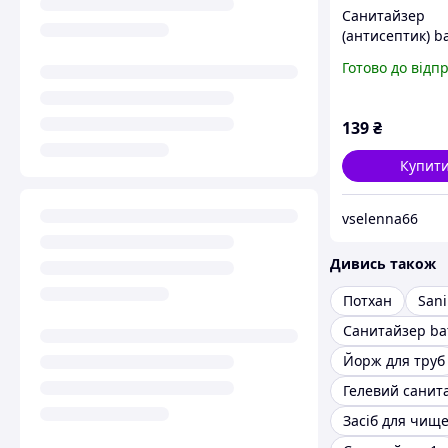
Санитайзер
(антисептик) b
body works twi
Готово до відп
peppermint
139
₴
Купит
vselenna66
Дивись також
Потхан
Sani
Йорж для труб
Гелевий санит