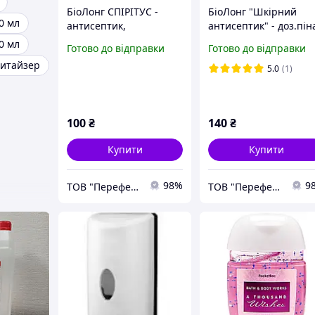
БіоЛонг СПІРІТУС -
БіоЛонг "Шкірний
0 мл
антисептик,
антисептик" - доз.пін
дезинфектор,
0,2 л
0 мл
Готово до відправки
Готово до відправки
санітайзер для шкіри
нитайзер
рук, тригер 0,25 л
5.0
(1)
100
₴
140
₴
Купити
Купити
98%
9
ТОВ "Переферіо"
ТОВ "Переферіо"