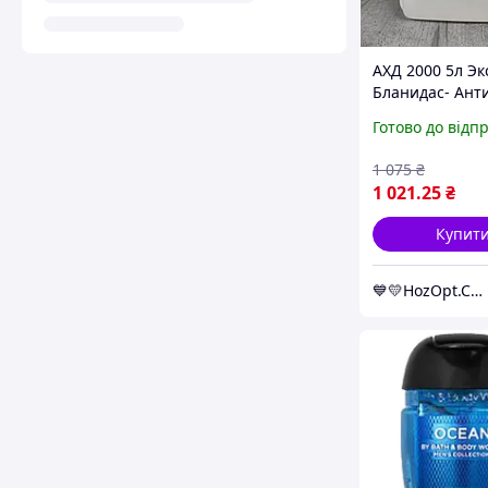
АХД 2000 5л Эк
Бланидас- Ант
Санитайзер,
Готово до відп
дезинфициру
средство для р
1 075
₴
(606959)
1 021
.25
₴
Купит
💙💛HozOpt.Com.Ua