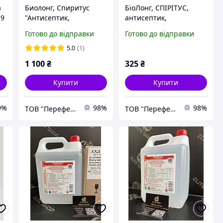
а
Биолонг, Спиритус
БіоЛонг, СПІРІТУС,
.9
"Антисептик,
антисептик,
дезинфектор,
дезинфектор,
Готово до відправки
Готово до відправки
санітайзер для шкіри
санітайзер для шкіри
рук" 5л.
рук, дозатор 1л
5.0
(1)
1 100
₴
325
₴
Купити
Купити
9%
98%
98%
ТОВ "Переферіо"
ТОВ "Переферіо"