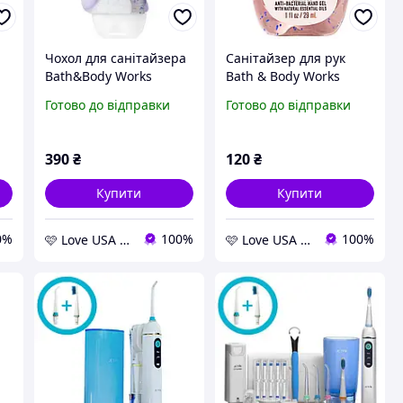
Чохол для санітайзера
Санітайзер для рук
Bath&Body Works
Bath & Body Works
Unicorn Sanitizer Holder
Champagne Toast Anti-
Готово до відправки
Готово до відправки
Bacterial Hand Gel
390
₴
120
₴
Купити
Купити
0%
100%
100%
🩷 Love USA Shop 🩷
🩷 Love USA Shop 🩷