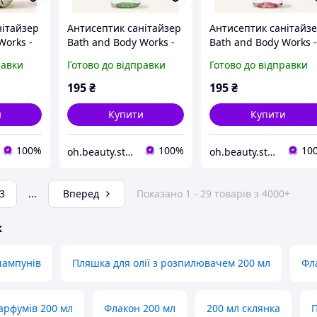
нітайзер
Антисептик санітайзер
Антисептик санітайз
Works -
Bath and Body Works -
Bath and Body Works -
ge
White Tea & Sage
Thousand Wishes
равки
Готово до відправки
Готово до відправки
195
₴
195
₴
и
Купити
Купити
100%
100%
10
oh.beauty.store
oh.beauty.store
3
...
Вперед
Показано 1 - 29 товарів з 4000+
ж
шампунів
Пляшка для олії з розпилювачем 200 мл
Фл
арфумів 200 мл
Флакон 200 мл
200 мл склянка
П