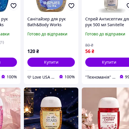
 рук
Санітайзер для рук
Спрей Антисептик дл
ks
Bath&Body Works
рук 500 мл Sanitelle
erial
Sanitizer Lavender +
Санітайзер,
равки
Готово до відправки
Готово до відправки
Vanilla 29 мл
Антисептик спрей
антибактеріальний
(1)
80
₴
120
₴
56
₴
и
Купити
Купити
100%
100%
9
🩷 Love USA Shop 🩷
"Техноманія" Інтернет-магазин