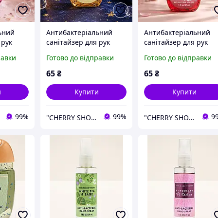
ьний
Антибактеріальний
Антибактеріальний
 рук
санітайзер для рук
санітайзер для рук
and
IKYUO In The Stars, 29
IKYUO Japanese Cherr
равки
Готово до відправки
Готово до відправки
мл
Blossom, 29 мл
65
₴
65
₴
и
Купити
Купити
99%
99%
9
"CHERRY SHOP" Косметика, жіночий одяг та аксесуари
"CHERRY SHOP" Косметика, жіночий одяг та аксесуари