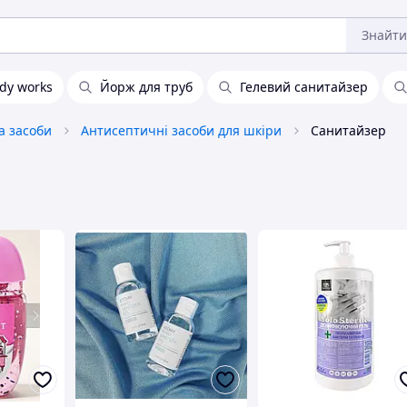
Знайти
dy works
Йорж для труб
Гелевий санитайзер
та засоби
Антисептичні засоби для шкіри
Санитайзер