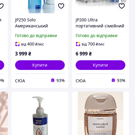
я
JP250 Solo
JP200 Ultra
Американський
портативний сімейний
портативний зубний
зубний центр (іригатор
Готово до відправки
Готово до відправки
центр (іригатор з
із флосом+щітка) з УФ-
флосом+щітка) з УФ-
санітайзером, 3в1
400
700
від
₴
/міс
від
₴
/міс
санітайзером, 3в1
Jetpik на Li-ion
3 999
₴
6 999
₴
Jetpik на Li-ion
акумуляторі, США.
акумуляторі.
Купити
Купити
9%
93%
93%
СЮА
СЮА