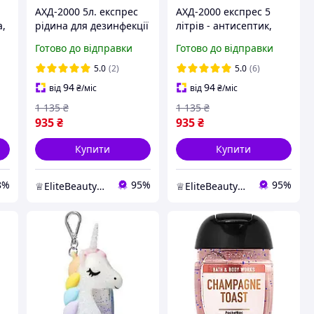
АХД-2000 5л. експрес
АХД-2000 експрес 5
а,
рідина для дезинфекції
літрів - антисептик,
5л. антисептик/
універсальний
Готово до відправки
Готово до відправки
санітайзер
дезінфікуючий засіб,
санітайзер
5.0
(2)
5.0
(6)
94
94
від
₴
/міс
від
₴
/міс
1 135
₴
1 135
₴
935
₴
935
₴
Купити
Купити
8%
95%
95%
♕EliteBeauty♕ - товари для твоєї краси ;)
♕EliteBeauty♕ - товари для твоєї краси ;)