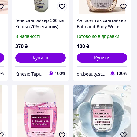
Гель санітайзер 500 мл
Антисептик санітайзер
Корея (70% етанолу)
Bath and Body Works -
y
Sunwashed Santal
В наявності
Готово до відправки
370
₴
100
₴
Купити
Купити
9%
100%
100%
Kinesio Taping Ukraine
oh.beauty.store