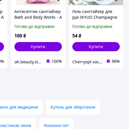
ер
Антисептик санітайзер
Гель-санітайзер для
 A
Bath and Body Works - A
рук IKYUO Champagne
Thousand Wishes
Toast, 29 мл
Готово до відправки
Готово до відправки
100
₴
54
₴
Купити
Купити
0%
100%
98%
oh.beauty.store
Сherryopt косметика
акон для медицини
Бутель для зберігання
ластикові люки
Флакони пет