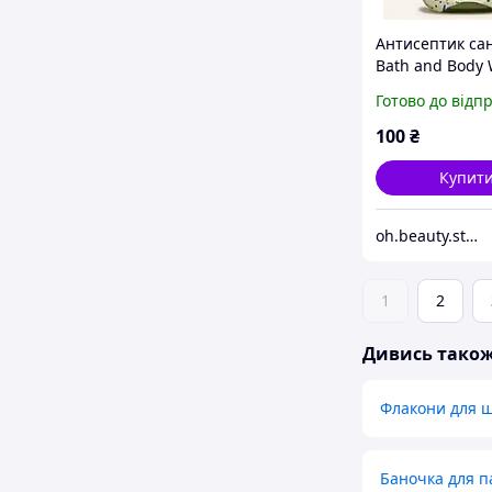
Антисептик са
Bath and Body 
White Tea & Sa
Готово до відп
100
₴
Купит
oh.beauty.store
1
2
Дивись тако
Флакони для 
Баночка для п