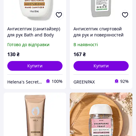
Антисептик (санитайзер)
Антисептик спиртовой
для рук Bath and Body
для рук и поверхностей
Works Warm Vanilla Sugar
ДЕЗ АРМ ПЛЮС, 1 л. с
Готово до відправки
В наявності
дозатором
130
₴
167
₴
Купити
Купити
100%
92%
Helena's Secrets - ароматна косметика для тіла та душі
GREENPAX