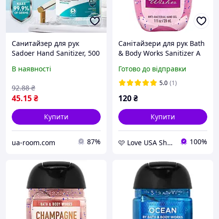
Санитайзер для рук
Санітайзери для рук Bath
Sadoer Hand Sanitizer, 500
& Body Works Sanitizer A
мл.
Thousand Wishes
В наявності
Готово до відправки
5.0
(1)
92
.88
₴
45
.15
₴
120
₴
Купити
Купити
87%
100%
ua-room.com
🩷 Love USA Shop 🩷