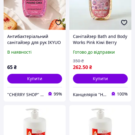
Антибактеріальний
Санітайзер Bath and Body
санітайзер для рук IKYUO
Works Pink Kiwi Berry
Strawberry Pound Cake, 29
Оригінал США 29 мл
В наявності
Готово до відправки
мл
350
₴
65
₴
262
.50
₴
Купити
Купити
99%
100%
"CHERRY SHOP" Косметика, жіночий одяг та аксесуари
Канцелярія "Happy Art Shop"