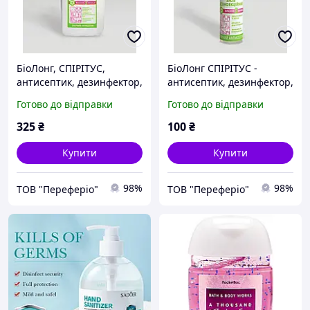
БіоЛонг, СПІРІТУС,
БіоЛонг СПІРІТУС -
антисептик, дезинфектор,
антисептик, дезинфектор,
санітайзер для шкіри рук,
санітайзер для шкіри рук,
Готово до відправки
Готово до відправки
дозатор 1л
тригер 0,25 л
325
₴
100
₴
Купити
Купити
98%
98%
ТОВ "Переферіо"
ТОВ "Переферіо"