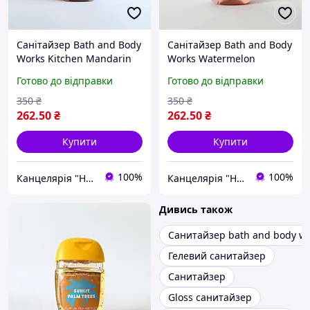
Санітайзер Bath and Body
Санітайзер Bath and Body
Works Kitchen Mandarin
Works Watermelon
Оригінал США 29 мл
Lemonade Оригінал США
Готово до відправки
Готово до відправки
29 мл
350
₴
350
₴
262
.50
₴
262
.50
₴
Купити
Купити
100%
100%
Канцелярія "Happy Art Shop"
Канцелярія "Happy Art Shop"
Дивись також
Санитайзер bath and body w
Гелевий санитайзер
Санитайзер
Gloss санитайзер