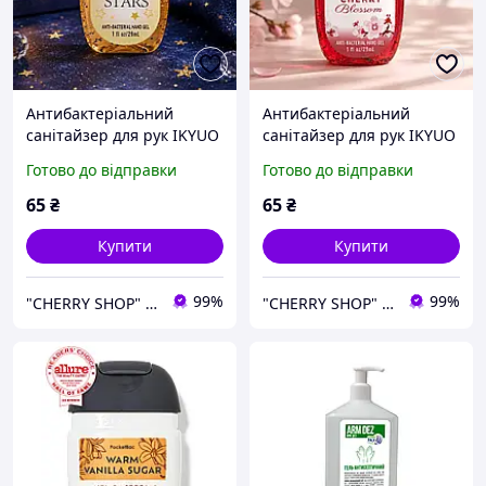
Антибактеріальний
Антибактеріальний
санітайзер для рук IKYUO
санітайзер для рук IKYUO
In The Stars, 29 мл
Japanese Cherry Blossom,
Готово до відправки
Готово до відправки
29 мл
65
₴
65
₴
Купити
Купити
99%
99%
"CHERRY SHOP" Косметика, жіночий одяг та аксесуари
"CHERRY SHOP" Косметика, жіночий одяг та аксесуари