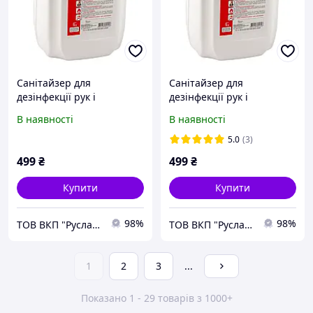
Санітайзер для
Санітайзер для
дезінфекції рук і
дезінфекції рук і
поверхонь з екстрактом
поверхонь з екстрактом
В наявності
В наявності
лимона і гліцерином 5000
м'яти та гліцерином 5000
мл Riko
мл Riko
5.0
(3)
499
₴
499
₴
Купити
Купити
98%
98%
ТОВ ВКП "Руслан i Ко"
ТОВ ВКП "Руслан i Ко"
1
2
3
...
Показано 1 - 29 товарів з 1000+