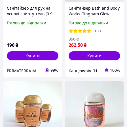
Санітайзер для рук на
Санітайзер Bath and Body
основі спирту, гель (0.9
Works Gingham Glow
кг)Д
Оригінал США 29 мл
Готово до відправки
Готово до відправки
5.0
(1)
350
₴
196
₴
262
.50
₴
Купити
Купити
99%
100%
PRIMATERRA Миючі засоби
Канцелярія "Happy Art Shop"