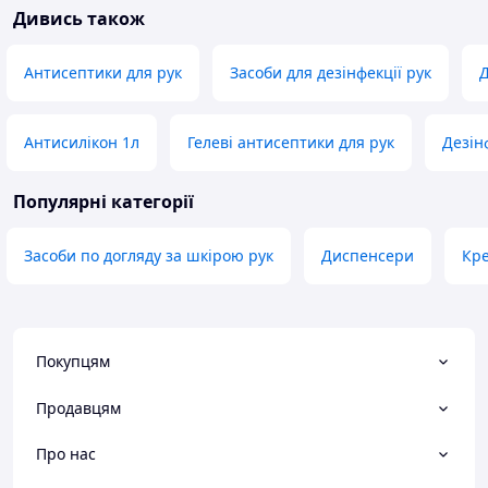
Дивись також
Антисептики для рук
Засоби для дезінфекції рук
Д
Антисилікон 1л
Гелеві антисептики для рук
Дезін
Популярні категорії
Засоби по догляду за шкірою рук
Диспенсери
Кре
Покупцям
Продавцям
Про нас