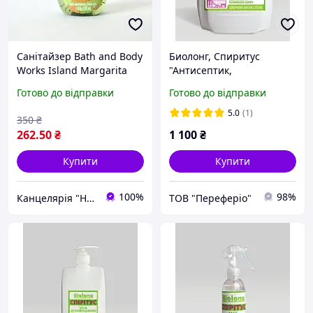
Санітайзер Bath and Body
Биолонг, Спиритус
Works Island Margarita
"Антисептик,
Оригінал США 29 мл
дезинфектор, санітайзер
Готово до відправки
Готово до відправки
для шкіри рук" 5л.
5.0
(1)
350
₴
262
.50
₴
1 100
₴
Купити
Купити
100%
98%
Канцелярія "Happy Art Shop"
ТОВ "Переферіо"