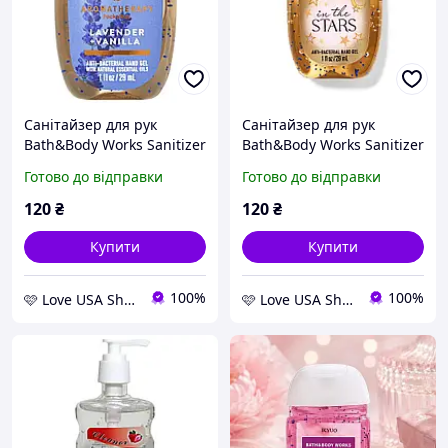
Санітайзер для рук
Санітайзер для рук
Bath&Body Works Sanitizer
Bath&Body Works Sanitizer
Lavender + Vanilla 29 мл
In The Stars 29 мл
Готово до відправки
Готово до відправки
120
₴
120
₴
Купити
Купити
100%
100%
🩷 Love USA Shop 🩷
🩷 Love USA Shop 🩷