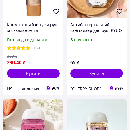
Крем-санітайзер для рук
Антибактеріальний
зі скваланом та
санітайзер для рук IKYUO
гіалуроновою кислотою
Champagne Toast, 29 мл
Готово до відправки
В наявності
OMNI
5.0
(1)
363
₴
290
.40
₴
65
₴
Купити
Купити
96%
99%
NSU — японські біодобавки, косметика та товари для дому
"CHERRY SHOP" Косметика, жіночий одяг та аксесуари