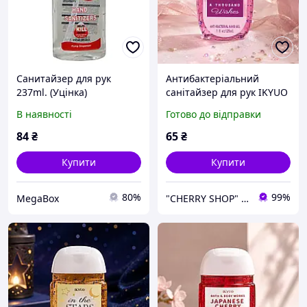
Санитайзер для рук
Антибактеріальний
237ml. (Уцінка)
санітайзер для рук IKYUO
A Thousand Wishes, 29 мл
В наявності
Готово до відправки
84
₴
65
₴
Купити
Купити
80%
99%
MegaBox
"CHERRY SHOP" Косметика, жіночий одяг та аксесуари