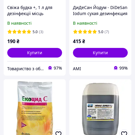
Свіжа будка +, 1 л для
ДиДеСан Йодум - DiDeSan
дезінфекції місць
Iodum сухая дезинфекция
утримання собак
10 кг
В наявності
В наявності
5.0
(3)
5.0
(7)
190
₴
415
₴
Купити
Купити
97%
99%
Товариство з обмеженою відповідальністю виробничо-комерційна фірма "Гріг ЛТД"
АМІ