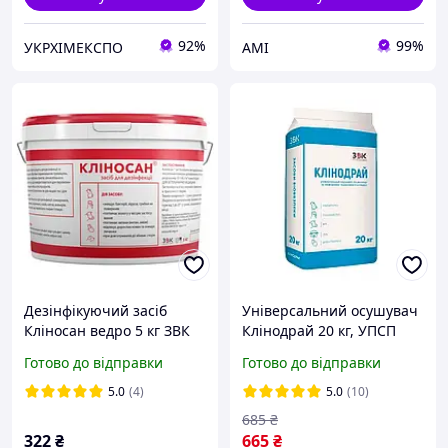
92%
99%
УКРХІМЕКСПО
АМІ
Дезінфікуючий засіб
Універсальний осушувач
Кліносан ведро 5 кг ЗВК
Клінодрай 20 кг, УПСП
ЗВК
Готово до відправки
Готово до відправки
5.0
(4)
5.0
(10)
685
₴
322
₴
665
₴