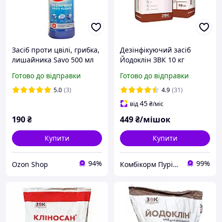
Засіб проти цвілі, грибка,
Дезінфікуючий засіб
лишайника Savo 500 мл
Йодоклін ЗВК 10 кг
Готово до відправки
Готово до відправки
5.0
(3)
4.9
(31)
45
від
₴
/міс
190
₴
449
₴/мішок
Купити
Купити
94%
99%
Ozon Shop
Комбікорм Пуріна