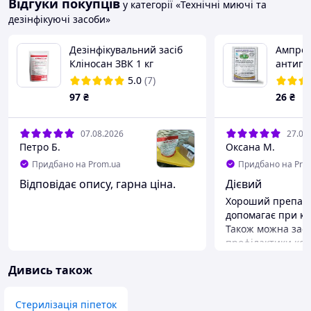
Відгуки покупців
у категорії «Технічні миючі та
дезінфікуючі засоби»
Дезінфікувальний засіб
Ампрол
Кліносан ЗВК 1 кг
антип
препар
5.0
(7)
кроликі
97
₴
26
₴
г
07.08.2026
27.07
Петро Б.
Оксана М.
Придбано на Prom.ua
Придбано на Pro
Відповідає опису, гарна ціна.
Дієвий
Хороший препара
допомагає при кок
Також можна заст
профілактики кокц
вирахувати дозу
Дивись також
термін очікуванн
застосування пре
розчиняється у в
Стерилізація піпеток