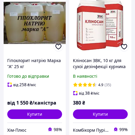
Гіпохлорит натрію Марка
Кліносан ЗВК, 10 кг для
"А" 25 кг
сухої дезінфекції курника
та тваринницьких
Готово до відправки
В наявності
приміщень
258
від
₴
/міс
4.9
(35)
38
від
₴
/міс
від
1 550
₴/каністра
380
₴
Купити
Купити
98%
99%
Хім-Плюс
Комбікорм Пуріна