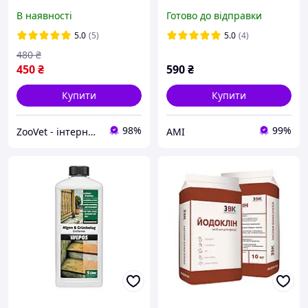
та осушення Селосан 10
В наявності
Готово до відправки
кг ЗВК
5.0
(5)
5.0
(4)
480
₴
450
₴
590
₴
Купити
Купити
98%
99%
ZooVet - інтернет зоомагазин самих низьких цін - Zoovetbaza.com.ua
АМІ