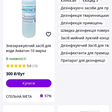
Кліносан
Екоцид З
Дезінфікуючі засоби для пр
Дезінфекція тваринницьких
Дезінфекція приміщень
Швидка дезінфекція поверхо
Засіб мийний лужний конце
Дезінфікуючий Засіб для тв
Знезаражуючий засіб для
води Акватон-10 марка
Дезінфектанти для приміщен
А-5
В наявності
Препарат для дезінфекції
5.0
(10)
300
₴/бут
Купити
97%
СПІЛЬНА МЕТА