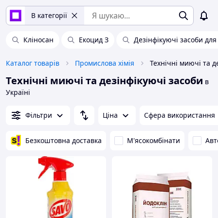
В категорії
Кліносан
Екоцид З
Дезінфікуючі засоби дл
Каталог товарів
Промислова хімія
Технічні миючі та дезінфікуючі засоби
в
Україні
Фільтри
Ціна
Сфера використання
Безкоштовна доставка
М'ясокомбінати
Авт