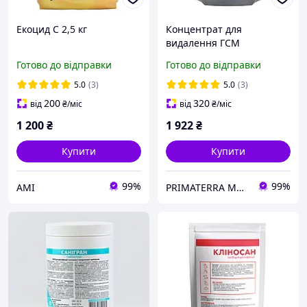
Екоцид С 2,5 кг
Концентрат для
видалення ГСМ
забруднень від мазути,
Готово до відправки
Готово до відправки
масла та палива (12 кг)
5.0
(3)
5.0
(3)
200
320
від
₴
/міс
від
₴
/міс
1 200
₴
1 922
₴
Купити
Купити
99%
99%
АМІ
PRIMATERRA Миючі засоби