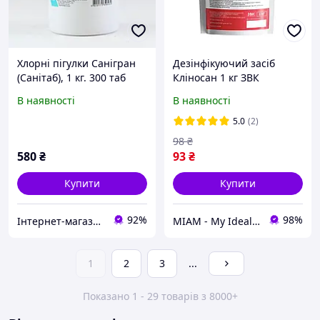
Хлорні пігулки Санігран
Дезінфікуючий засіб
(Санітаб), 1 кг. 300 таб
Кліносан 1 кг ЗВК
дезінфікуючий засіб
В наявності
В наявності
300таб.
5.0
(2)
98
₴
580
₴
93
₴
Купити
Купити
92%
98%
Інтернет-магазин АКВАМАРИН-Л
MIAM - My Ideal Animal Market
1
2
3
...
Показано 1 - 29 товарів з 8000+