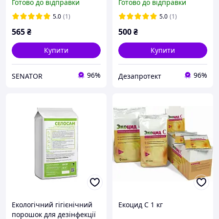
Готово до відправки
Готово до відправки
бактеріальних хвороб, 1л
Biogreen
5.0
(1)
5.0
(1)
565
₴
500
₴
Купити
Купити
96%
96%
SENATOR
Дезапротект
Екологічний гігієнічний
Екоцид С 1 кг
порошок для дезінфекції