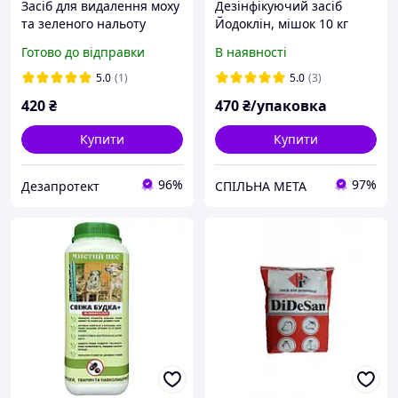
Засіб для видалення моху
Дезінфікуючий засіб
та зеленого нальоту
Йодоклін, мішок 10 кг
Wepos (1 л)
Готово до відправки
В наявності
5.0
(1)
5.0
(3)
420
₴
470
₴/упаковка
Купити
Купити
96%
97%
Дезапротект
СПІЛЬНА МЕТА