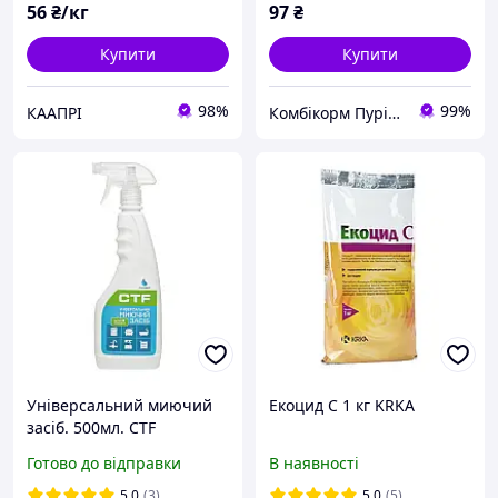
56
₴/кг
97
₴
Купити
Купити
98%
99%
КААПРІ
Комбікорм Пуріна
Універсальний миючий
Екоцид C 1 кг KRKA
засіб. 500мл. CTF
Готово до відправки
В наявності
5.0
(3)
5.0
(5)