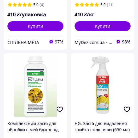
5.0
(4)
5.0
(11)
410
₴/упаковка
410
₴/кг
Купити
Купити
97%
98%
СПІЛЬНА МЕТА
MyDez.com.ua - дезінфікуючі та миючі засоби
Комплексний засіб для
HG. Засіб для видалення
обробки сімей бджіл від
грибка і плісняви (650 мл)
грибкових та