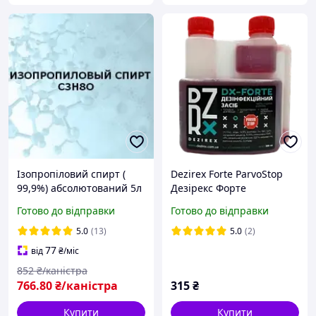
Ізопропіловий спирт (
Dezirex Forte ParvoStop
99,9%) абсолютований 5л
Дезірекс Форте
каністра
дезінфікуючий засіб - 0.5
Готово до відправки
Готово до відправки
л
5.0
(13)
5.0
(2)
77
від
₴
/міс
852
₴/каністра
766
.80
₴/каністра
315
₴
Купити
Купити