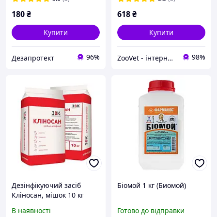
180
₴
618
₴
Купити
Купити
96%
98%
Дезапротект
ZooVet - інтернет зоомагазин самих низьких цін - Zoovetbaza.com.ua
Дезінфікуючий засіб
Біомой 1 кг (Биомой)
Кліносан, мішок 10 кг
В наявності
Готово до відправки