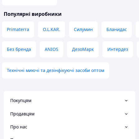
засвоюється.
Переваги
Популярні виробники
Невеликий термін
Недоліки
Немає.
Primaterra
O.L.KAR.
Силумин
Бланидас
Без бренда
ANIOS
ДезоМарк
Интердез
Технічні миючі та дезінфікуючі засоби оптом
Покупцям
Продавцям
Про нас