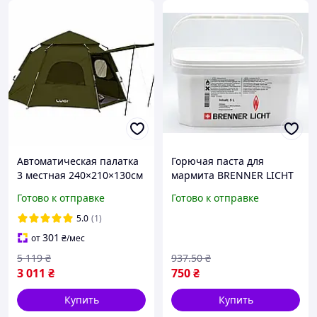
Автоматическая палатка
Горючая паста для
3 местная 240×210×130см
мармита BRENNER LICHT
с тентом кемпинговая
5л
Готово к отправке
Готово к отправке
Camping Lugi цвет Хаки
5.0
(1)
301
от
₴
/мес
5 119
₴
937
.50
₴
3 011
₴
750
₴
Купить
Купить