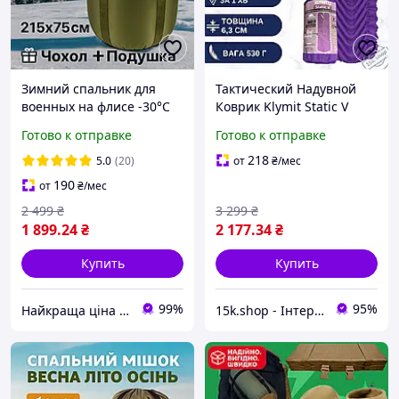
Зимний спальник для
Тактический Надувной
военных на флисе -30°C
Коврик Klymit Static V
оливковый 215х75 см
фиолетовый надувной
Готово к отправке
Готово к отправке
теплый спальный мешок
коврик для сна на
зима ЗСУ флис
природе
218
5.0
(20)
от
₴
/мес
190
от
₴
/мес
2 499
₴
3 299
₴
1 899
.24
₴
2 177
.34
₴
Купить
Купить
99%
95%
Найкраща ціна ❤️
15k.shop - Інтернет магазин для туризму, відпочинку та спорядження !