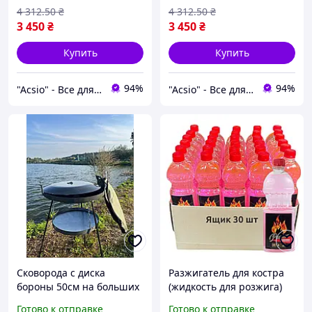
4 312
.50
₴
4 312
.50
₴
3 450
₴
3 450
₴
Купить
Купить
94%
94%
"Acsio" - Все для активной жизни в одном месте
"Acsio" - Все для активной жизни в одном месте
Сковорода с диска
Разжигатель для костра
бороны 50см на больших
(жидкость для розжига)
ножках с чехлом и
TM Premium 0,5 л
Готово к отправке
Готово к отправке