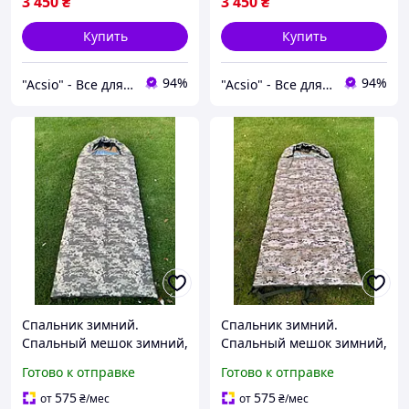
3 450
₴
3 450
₴
Купить
Купить
94%
94%
"Acsio" - Все для активной жизни в одном месте
"Acsio" - Все для активной жизни в одном месте
Спальник зимний.
Спальник зимний.
Спальный мешок зимний,
Спальный мешок зимний,
цвет пиксель
цвет мультикам
Готово к отправке
Готово к отправке
575
575
от
₴
/мес
от
₴
/мес