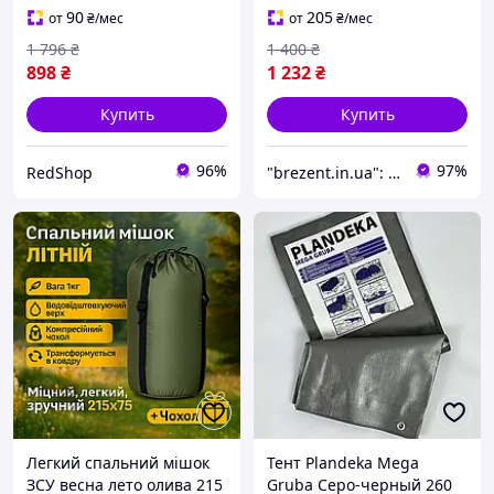
спальный мешок с
90
205
от
₴
/мес
от
₴
/мес
чехлом
1 796
₴
1 400
₴
898
₴
1 232
₴
Купить
Купить
96%
97%
RedShop
"brezent.in.ua": Интернет-магазин тентов и укрывных материалов для защиты от дождя, снега и солнца
Легкий спальний мішок
Тент Plandeka Mega
ЗСУ весна лето олива 215
Gruba Серо-черный 260