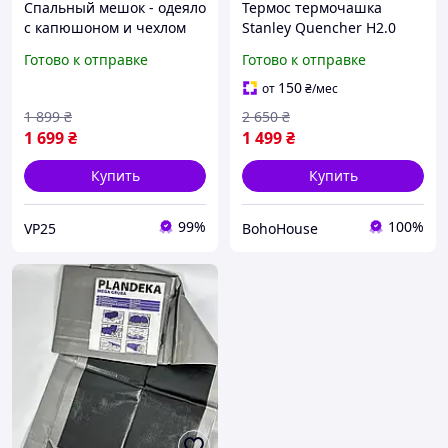
Спальный мешок - одеяло
Термос термочашка
с капюшоном и чехлом
Stanley Quencher H2.0
210*75см Хаки / Спальник
Tumbler 1,18 л Gray
Готово к отправке
Готово к отправке
210*150см / Собственное
Marble
производство
150
от
₴
/мес
1 899
₴
2 650
₴
1 699
₴
1 499
₴
Купить
Купить
99%
100%
VP25
BohoHouse