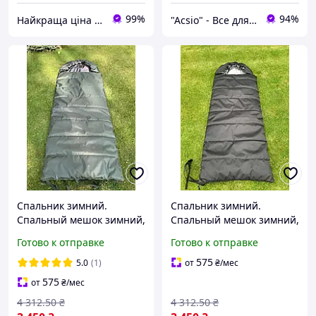
99%
94%
Найкраща ціна ❤️
"Acsio" - Все для активной жизни в одном месте
Спальник зимний.
Спальник зимний.
Спальный мешок зимний,
Спальный мешок зимний,
цвет зеленый хаки
цвет черный
Готово к отправке
Готово к отправке
575
5.0
(1)
от
₴
/мес
575
от
₴
/мес
4 312
.50
₴
4 312
.50
₴