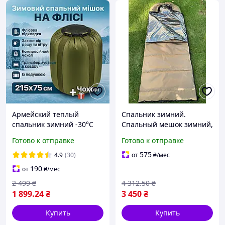
Армейский теплый
Спальник зимний.
спальник зимний -30°C
Спальный мешок зимний,
олива 215х75 см
цвет койот
Готово к отправке
Готово к отправке
флисовый спальный
мешок одеяло зима с
575
4.9
(30)
от
₴
/мес
чехлом для ЗСУ
190
от
₴
/мес
2 499
₴
4 312
.50
₴
1 899
.24
₴
3 450
₴
Купить
Купить