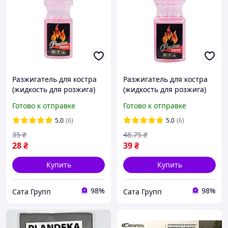
Разжигатель для костра
Разжигатель для костра
(жидкость для розжига)
(жидкость для розжига)
TM Premium 0,25 л
TM Premium 0,5 л
Готово к отправке
Готово к отправке
5.0
(6)
5.0
(6)
35
₴
48
.75
₴
28
₴
39
₴
Купить
Купить
98%
98%
Сата Групп
Сата Групп