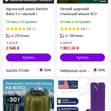
Афганский казан Rashko
Легкий широкий
Baba 5 л черный /
спальный мешок ВСУ
Скороварка для плова и
лето олива 215 х 85
Готово к отправке
Готово к отправке
тушения
компактный летний
спальник большой
5.0
(3)
5.0
(1)
водонепроницаемый
255
186
от
₴
/мес
от
₴
/мес
3 324
₴
2 449
₴
2 548
₴
1 861
.24
₴
Купить
Купить
90%
99%
KAZAN STORE
Найкраща ціна ❤️