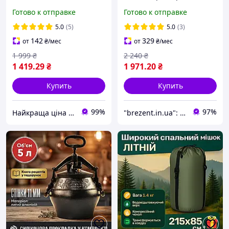
х 75 летний спальник
г/м² 4х8 м Укрывной
Готово к отправке
Готово к отправке
одеяло 1 кг
защитный тент
водонепроницаемый для
Водонепроницаемый
5.0
(5)
5.0
(3)
сна в поле
тент-брезент
142
329
от
₴
/мес
от
₴
/мес
1 999
₴
2 240
₴
1 419
.29
₴
1 971
.20
₴
Купить
Купить
99%
97%
Найкраща ціна ❤️
"brezent.in.ua": Интернет-магазин тентов и укрывных материалов для защиты от дождя, снега и солнца