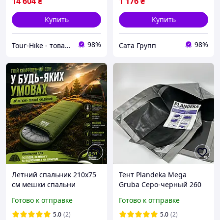
14 604
₴
1 176
₴
Купить
Купить
98%
98%
Tour-Hike - товары для туризма и активного отдыха
Сата Групп
Летний спальник 210х75
Тент Plandeka Mega
см мешки спальни
Gruba Серо-черный 260
туристические до 5°C
г/м² 4х5 м Прочный тент
Готово к отправке
Готово к отправке
компактный спальный
для накрытия зерна Тент
мешок всесезонный
для защиты от непогоды
5.0
(2)
5.0
(2)