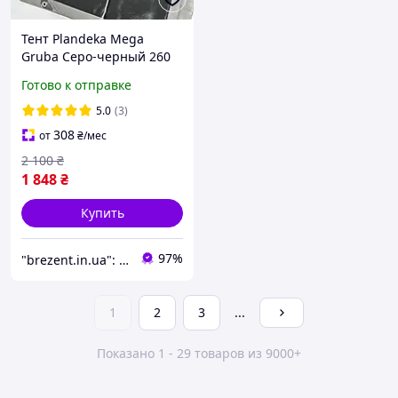
Тент Plandeka Mega
Gruba Серо-черный 260
г/м² 5х6 м
Готово к отправке
Водоотталкивающий
брезент Тент для
5.0
(3)
автомобиля
308
от
₴
/мес
2 100
₴
1 848
₴
Купить
97%
"brezent.in.ua": Интернет-магазин тентов и укрывных материалов для защиты от дождя, снега и солнца
1
2
3
...
Показано 1 - 29 товаров из 9000+