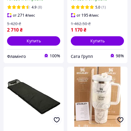
крышкой с подставкой
(комплект 30 шт.)
для дров,диск бороны для
4.9
(8)
5.0
(1)
жарки на природе.
271
195
от
₴
/мес
от
₴
/мес
5 420
₴
1 462
.50
₴
2 710
₴
1 170
₴
Купить
Купить
100%
98%
Фламінго
Сата Групп