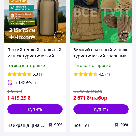
Легкий теплый спальный
Зимний спальный мешок
мешок туристический
туристический спальник
осень весна лето осень
армейский теплый
Готово к отправке
Готово к отправке
до -5 1кг 215х75
водонепроницаемый
непромокаемый
спальнік зсу спальный
5.0
(1)
4.5
(4)
спальник одеяло осенний
мешок одеяло 220х80см
142
от
₴
/мес
1 999
₴
5 342
₴/набор
1 419
.29
₴
2 671
₴/набор
Купить
Купить
99%
90%
Найкраща ціна ❤️
Все ТУТ!