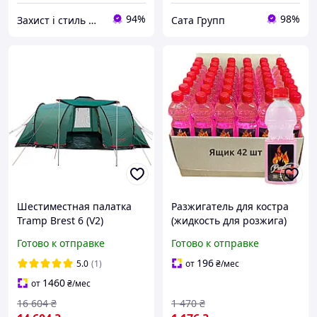
94%
98%
Захист і стиль — в одному магазині
Сата Групп
Шестиместная палатка
Разжигатель для костра
Tramp Brest 6 (V2)
(жидкость для розжига)
двухкомнатная, с
TM Premium 0,25 л
Готово к отправке
Готово к отправке
большим тамбуром и
(комплект 42 шт.)
вентиляцией (UTRT-083)
196
5.0
(1)
от
₴
/мес
1460
от
₴
/мес
16 604
₴
1 470
₴