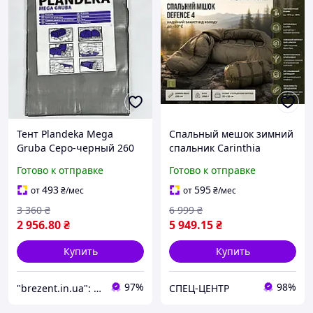
Тент Plandeka Mega
Спальный мешок зимний
Gruba Серо-черный 260
спальник Carinthia
г/м² 6х8 м Прочный тент с
Defence 4
Готово к отправке
Готово к отправке
кольцами
Высококачественный
493
595
от
₴
/мес
от
₴
/мес
брезент
3 360
₴
6 999
₴
2 956
.80
₴
5 949
.15
₴
Купить
Купить
97%
98%
"brezent.in.ua": Интернет-магазин тентов и укрывных материалов для защиты от дождя, снега и солнца
СПЕЦ-ЦЕНТР