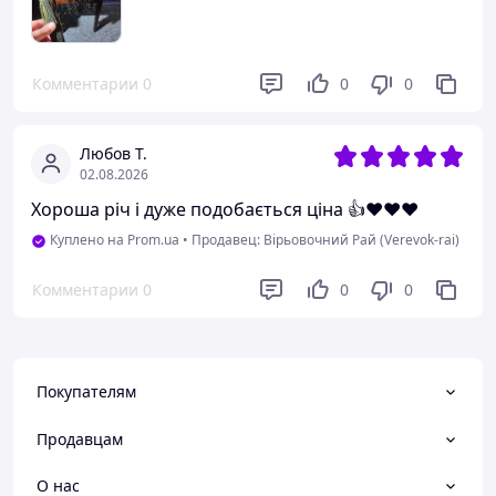
Комментарии
0
0
0
Любов Т.
02.08.2026
Хороша річ і дуже подобається ціна 👍♥️♥️❤️
Куплено на Prom.ua
•
Продавец: Вірьовочний Рай (Verevok-rai)
Комментарии
0
0
0
Покупателям
Продавцам
О нас