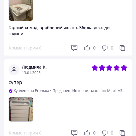
Гарний комод, зроблений якісно. Збірка десь дві
години.
Комментарии
0
0
0
Людмила К.
13.01.2025
супер
Куплено на Prom.ua
•
Продавец: Интернет-магазин Mebli-AS
Комментарии
0
0
0