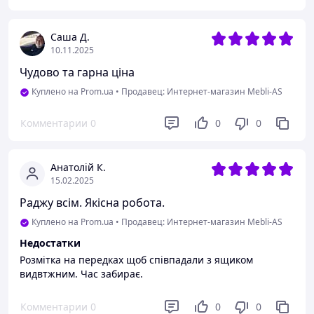
Саша Д.
10.11.2025
Чудово та гарна ціна
Куплено на Prom.ua
•
Продавец: Интернет-магазин Mebli-AS
Комментарии
0
0
0
Анатолій К.
15.02.2025
Раджу всім. Якісна робота.
Куплено на Prom.ua
•
Продавец: Интернет-магазин Mebli-AS
Недостатки
Розмітка на передках щоб співпадали з ящиком
видвтжним. Час забирає.
Комментарии
0
0
0