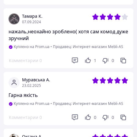
Тамара К.
07.09.2024
нажаль,неохайно зроблено( хотя сам комод дуже
зручний
Куплено на Prom.ua
•
Продавец: Интернет-магазин Mebli-AS
Комментарии
0
1
0
Муравська А.
23.02.2025
Гарна якість
Куплено на Prom.ua
•
Продавец: Интернет-магазин Mebli-AS
Комментарии
0
0
0
Оксана А.