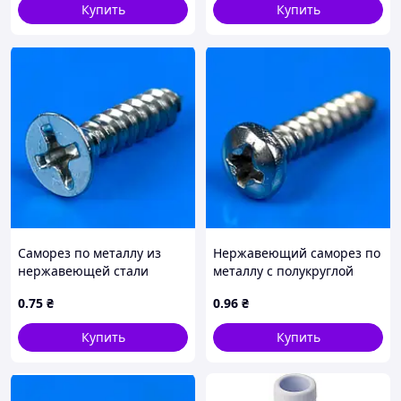
Купить
Купить
Саморез по металлу из
Нержавеющий саморез по
нержавеющей стали
металлу с полукруглой
(впотай) 3,5х16мм DIN 7982
шляпкой 3.5х16мм DIN
0
.75
₴
0
.96
₴
7981
Купить
Купить