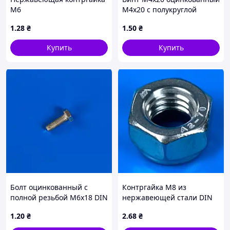
М6
М4х20 с полукруглой
шляпкой DIN 7985
1
.28
₴
1
.50
₴
Купить
Купить
Болт оцинкованный с
Контргайка М8 из
полной резьбой М6х18 DIN
нержавеющей стали DIN
933
985
1
.20
₴
2
.68
₴