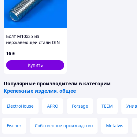
Болт M10х35 из
нержавеющей стали DIN
933
16
₴
Купить
Популярные производители
в категории
Крепежные изделия, общее
ElectroHouse
APRO
Forsage
TEEM
Унив
Fischer
Собственное производство
Metalvis