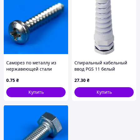
Саморез по металлу из
Спиральный кабельный
нержавеющей стали
ввод PGS 11 белый
2,9х16мм (полукруглая
0
.75
₴
27
.30
₴
шляпка) DIN 7981
Купить
Купить