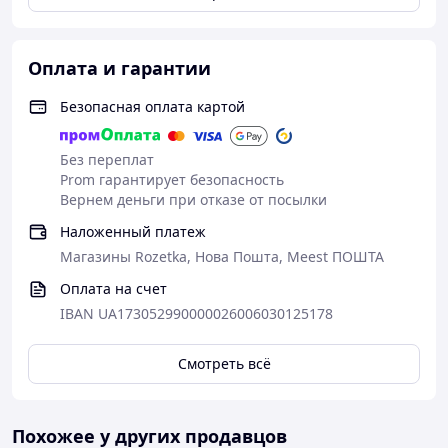
настройки. Это экономит время.
Самофрезерующийся пластиковый конус.
Точное выравнивание насадки без следов
Оплата и гарантии
давления и повреждения ETICS.
Подходит для всех строительных
Безопасная оплата картой
материалов.
Преимущества
Без переплат
Prom гарантирует безопасность
Установка на расстоянии позволяет
Вернем деньги при отказе от посылки
отрегулировать приспособление в точном
требуемом положении, что позволяет
Наложенный платеж
избежать следов давления и повреждения
Магазины Rozetka, Нова Пошта, Meest ПОШТА
ETICS.
Оплата на счет
Пластиковый конус создает тепловой
барьер между приспособлением и
IBAN UA173052990000026006030125178
внутренним приспособлением и
обеспечивает крепление с
Смотреть всё
оптимизированным энергопотреблением.
Пластиковый конус, армированный
стекловолокном, врезается в ETICS с точной
Похожее у других продавцов
посадкой и обеспечивает простую и