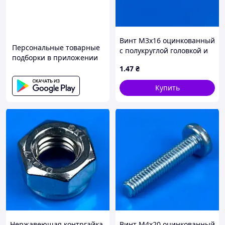
необходимо предварительно просверлить
отверстия: TherMax 8: d02 = 14 мм, h02 = 50
мм. TherMax 10: d02 = 18 мм, h02 = 50 мм.
TherMax 8: ассортимент предлагает
Винт М3х16 оцинкованный
возможности соединения с помощью
Персональные товарные
с полукруглой головкой и
подборки в приложении
метрических винтов M6, саморезов 6,3 мм,
прессшайбой DIN 967
шурупов для ДСП 6,0 мм и шурупов для ДСП
1
.47
₴
4,5-5,5 мм при использовании дюбеля SX 5.
Купить
TherMax 10: ассортимент включает
варианты крепления с помощью
метрических винтов M6/8/10, шурупов для
листового металла 6,3 мм, шурупов для ДСП
6,0 мм или шурупов для ДСП 4,5–5,5 мм при
использовании распорного дюбеля SX 5.
ТЕХНИЧЕСКИЕ ДАННЫЕ:
Нержавеющая контргайка
Винт М4х20 оцинкованный