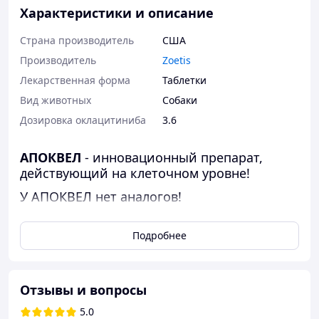
Характеристики и описание
Страна производитель
США
Производитель
Zoetis
Лекарственная форма
Таблетки
Вид животных
Собаки
Дозировка оклацитиниба
3.6
АПОКВЕЛ
- инновационный препарат,
действующий на клеточном уровне!
У АПОКВЕЛ нет аналогов!
АПОКВЕЛ действует на рецептор, который
отвечает за синтез вещества, отвечающего
Подробнее
за зуд. При этом АПОКВЕЛ не влияет на
другие жизненно важные функции
организма.
Отзывы и вопросы
АПОКВЕЛ не является кортикостероидом,
5.0