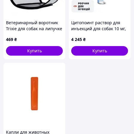
его эффективность.
Производитель
:
ЗоЭтис (Zoetis) (ранее - Пфайзер Энимал
Ветеринарный воротник
Цитопоинт раствор для
Хелс (Pfizer Animal Health))
Trixie для собак на липучке
инъекций для собак 10 мг,
пластик размер L 44-53/22
1 флакон
469
₴
4 245
₴
см (19515)
Купить
Купить
Капли для животных