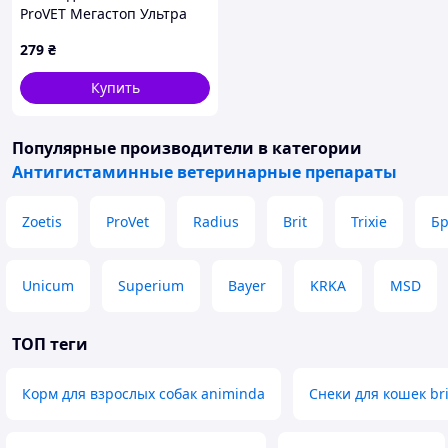
ProVET Мегастоп Ультра
для кошек до 4 кг и
279
₴
хорьков 4/0.4 мл
(инсектоакарицид
Купить
антигельминтик)
(4823082425136)
Популярные производители
в категории
Антигистаминные ветеринарные препараты
Zoetis
ProVet
Radius
Brit
Trixie
Б
Unicum
Superium
Bayer
KRKA
MSD
ТОП теги
Корм для взрослых собак animinda
Снеки для кошек bri