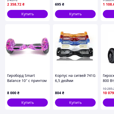
2 457
₴
1 583
.7
MiniRobot, размеры
трех к
2 358
.72
₴
695
₴
1 108
.
8×8×8 см, масса 2 кг
гирос
детск
Купить
Купить
Имеет все преимущества сигвея с ручкой, при этом облада
В совокупности с маневренностью и простой в управлени
универсальной моделью для городских условий и для без
Имеет колеса диаметром 10,5 дюймов, накачиваемые возд
взрослого, так и под ребенка.
Для детей нет минимального ограничения по весу - подхо
Гироборд Smart
Корпус на сигвей 741G
Гироск
Усиленный аккумулятор.
Balance 10″ с принтом
6,5 дюйми
800 Вт
«Фиолетовый космос»
км/год
10 285
.
для прогулок и
поезд
8 000
₴
804
₴
10 079
развлечений
Китай
Купить
Купить