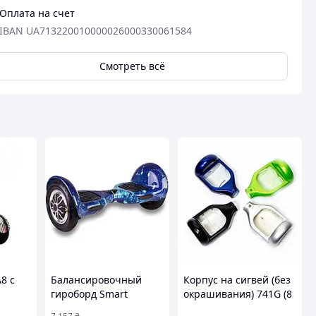
Оплата на счет
IBAN UA713220010000026000330061584
Смотреть всё
A8 с
Балансировочный
Корпус на сигвей (без
гироборд Smart
окрашивания) 741G (8
огулок
Balance 10 дюймов,
дюйма)