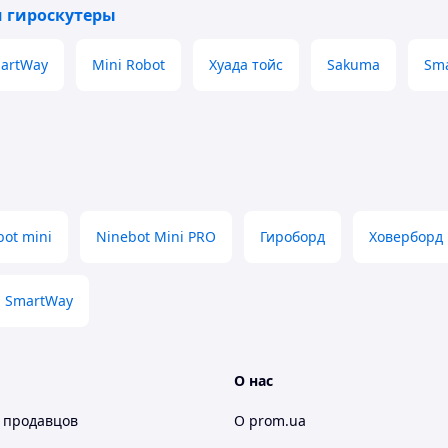
и гироскутеры
artWay
Mini Robot
Хуада тойс
Sakuma
Sma
bot mini
Ninebot Mini PRO
Гироборд
Ховерборд
котором, установив специальное приложение,
SmartWay
езда на нем
О нас
 продавцов
О prom.ua