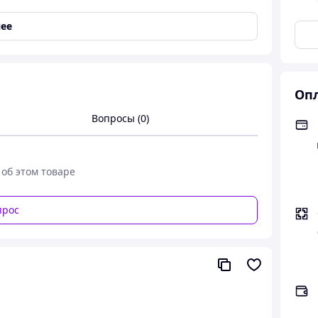
ее
Опл
Вопросы (0)
 об этом товаре
прос
i PRO.
10,5 дюймов от Американской компании USA Union