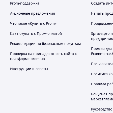
Prom-поддержка
Создать инт
Акционные предложения
Начать прод
Что такое «Купить с Prom»
Продвижение
Как покупать с Пром-оплатой
Sprava.prom
предприним
Рекомендации по безопасным покупкам
Премия для
Проверка на принадлежность сайта к
Ecommerce.
платформе prom.ua
Пользовате
Инструкции и советы
Политика к
Мы крупный официальный дистрибьютор
Американской к
гироскутеров под брендом Smartway. Сейчас
90% гироску
Правила ра
несертифицированной
низкокачественной китайской с
В таких гироскутерах под видом Самсунговских батарей 
Бонусная п
аккумуляторные банки
, поверх которых зачастую лепят
маркетплей
случае не будут иметь заявленной емкости и ресурса пер
аккумулятора - об этом есть уже неоднократные свидетель
Руководство