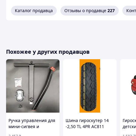
Brothers!
Уникальная модель, которую можно использовать как сигв
Каталог продавца
Отзывы о продавце
227
Кон
специального приложения, имеет режим самоперемещени
10 990 грн - с короткой ручкой
1,8 тыс. грн - руль управления для рук
Похожее у других продавцов
Ручка управления для
Шина гироскутер 14
Гирос
мини-сигвея и
-2,50 TL 4PR AC811
детск
гироскутера
JINDE, TM-S-444756
толок