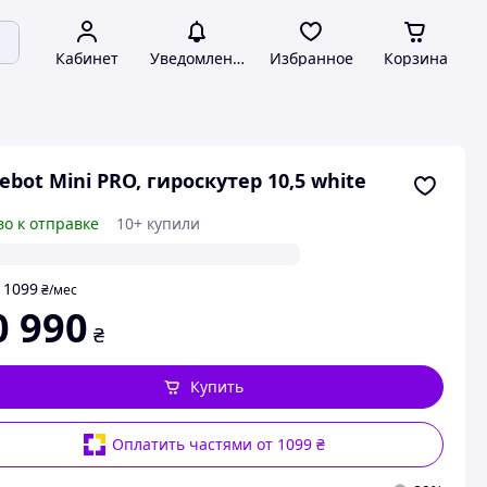
Кабинет
Уведомления
Избранное
Корзина
ebot Mini PRO, гироскутер 10,5 white
во к отправке
10+ купили
1099
т
₴
/мес
0 990
₴
Купить
Оплатить частями от 1099 ₴