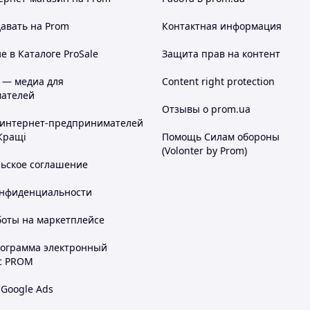
авать на Prom
Контактная информация
 в Каталоге ProSale
Защита прав на контент
 — медиа для
Content right protection
ателей
Отзывы о prom.ua
 интернет-предпринимателей
Кращі
Помощь Силам обороны
(Volonter by Prom)
льское соглашение
онфиденциальности
боты на маркетплейсе
рограмма электронный
с PROM
 Google Ads