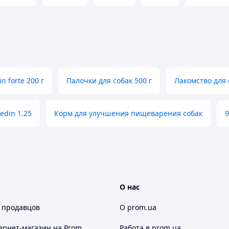
ампулы, по 10, 50, 100 мл в герметически закрытые
ми и закатанные алюминиевыми колпачками
ов питания и кормов, в сухом, защищенном от
 10C до 25C.
го открывания флакона - не более 28 суток.
in forte 200 г
Палочки для собак 500 г
Лакомство для 
edin 1.25
Корм для улучшения пищеварения собак
9
О нас
 продавцов
О prom.ua
ернет-магазин
на Prom
Работа в prom.ua