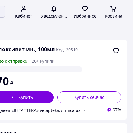
Кабинет
Уведомления
Избранное
Корзина
оксивет ин., 100мл
Код: 20510
во к отправке
20+ купили
70
₴
Купить
Купить сейчас
97%
авец «ВЕТАПТЕКА» vetapteka.vinnica.ua
тавка