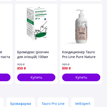
(PR244053)
at
Бромодокс (розчин
Кондиционер Tauro
x паста
для ін'єкцій) 100мл
Pro Line Pure Nature
Fur Growth Conditioner
900
₴
989
₴
ресса
для стимуляции роста
850
₴
899
₴
шерсти собак и кошек
G-
400 мл 1
Купить
Купить
Бровафарма
Tauro Pro Line
VetExpert