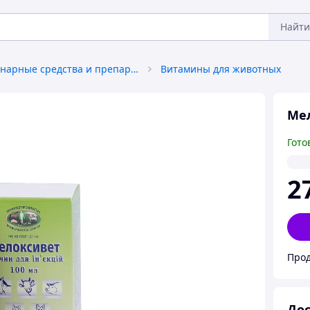
Найти
Ветеринарные средства и препараты
Витамины для животных
Мел
Гото
2
Прод
Дос