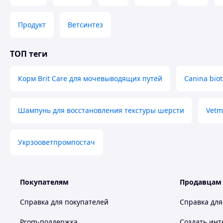
Стерильный раствор расфасован по 1, 2 мл в стеклянные 
стеклянные флаконы, закупоренные резиновыми пробка
Продукт
Ветсинтез
Хранение
В закрытой упаковке производителя, отдельно от продукт
света и недоступном для детей месте, при температуре от
ТОП теги
Срок годности - 3 года от даты изготовления. После перво
Корм Brit Care для мочевыводящих путей
Canina biot
Шампунь для восстановления текстуры шерсти
Vetm
Укрзооветпромпостач
Покупателям
Продавцам
Справка для покупателей
Справка для
Prom-поддержка
Создать инт