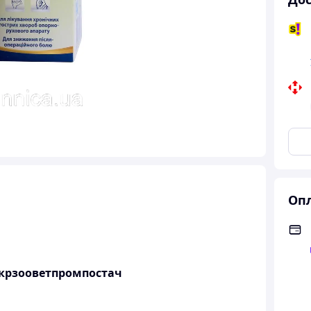
Опл
 Укрзооветпромпостач