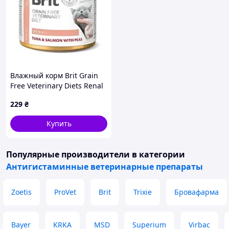
Влажный корм Brit Grain
Free Veterinary Diets Renal
для взрослых кошек с
229
₴
хронической почечной
недостаточностью
Купить
(100714/9870)
Популярные производители
в категории
Антигистаминные ветеринарные препараты
Zoetis
ProVet
Brit
Trixie
Бровафарма
Bayer
KRKA
MSD
Superium
Virbac