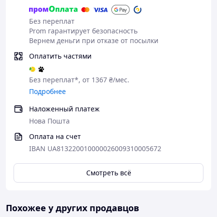
предохраняющая от подделки
лекарственного средства и нумерация
Без переплат
соответствующей дозировки – S, M, L.
Prom гарантирует безопасность
Каждая буква соответствует допустимому
Вернем деньги при отказе от посылки
весу питомца для их приема, и количеству
Оплатить частями
действующего вещества (Оклацитиниба) в
составе:
Без переплат*, от 1367 ₴/мес.
S – 3,6 мг;
Подробнее
M – 5,4 мг;
Наложенный платеж
L – 16 мг.
Нова Пошта
Продается без рецепта врача.
Оплата на счет
Показания к применению препарата
IBAN UA813220010000026009310005672
Апоквел
назначают собакам при
дерматите, вызванным аллергией
Смотреть всё
(блошиной, контактной, пищевой,
паразитарной), и при атопическом
дерматите для устранения зуда и
Похожее у других продавцов
уменьшения воспаления. Не допускается