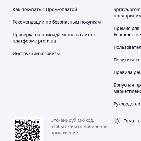
Как покупать с Пром-оплатой
Sprava.prom
предприним
Рекомендации по безопасным покупкам
Премия для
Проверка на принадлежность сайта к
Ecommerce.
платформе prom.ua
Пользовате
Инструкции и советы
Политика к
Правила ра
Бонусная п
маркетплей
Руководство
Отсканируй QR-код,
Тема
-
с
чтобы скачать мобильное
приложение