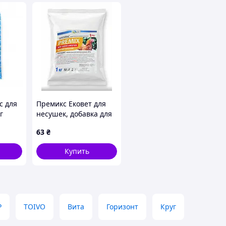
с для
Премикс Ековет для
г
несушек, добавка для
повышения
63
₴
яйценоскости, 1 кг (*)
Купить
P
TOIVO
Вита
Горизонт
Круг