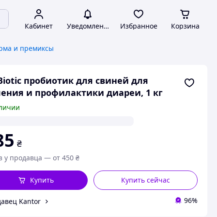
Кабинет
Уведомления
Избранное
Корзина
рма и премиксы
Biotic пробиотик для свиней для
ения и профилактики диареи, 1 кг
личии
85
₴
з у продавца — от 450 ₴
Купить
Купить сейчас
96%
авец Kantor