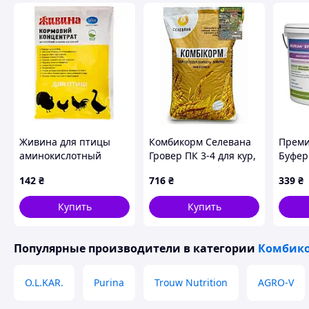
Живина для птицы
Комбикорм Селевана
Преми
аминокислотный
Гровер ПК 3-4 для кур,
Буфер
витаминно-
уток и гусей 5–23
профи
142
₴
716
₴
339
₴
минеральный
недели, 20 кг (*)
ацидоз
кормовой концентрат
MK-BF/
Купить
Купить
молотый, 1 кг (*)
Популярные производители
в категории
Комбико
O.L.KAR.
Purina
Trouw Nutrition
AGRO-V