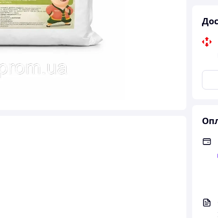
Дос
Опл