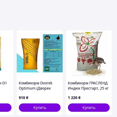
н-D1
Комбикорм Dvorek
Комбикорм ГРАСЛЕНД
Optimum (Дворек
Индюк Престарт, 25 кг
мм
Оптимум) Гровер ПК-2
(*)
910
₴
1 220
₴
для бройлеров и
других птиц, 25 кг (*)
Купить
Купить