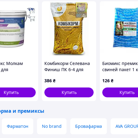
кс Молкам
Комбикорм Селевана
Биомикс премик
 для
Финиш ПК 6-4 для
свиней пакет 1 к
лактики
цыплят-бройлеров от
Фарматон
386
₴
126
₴
а у коров и коз,
30 дней, 10 кг (*)
3, 3 кг (*)
Купить
Купить
Купить
рма и премиксы
Фарматон
No brand
Бровафарма
AVA GROU