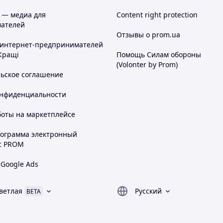
 — медиа для
Content right protection
ателей
Отзывы о prom.ua
 интернет-предпринимателей
Кращі
Помощь Силам обороны
(Volonter by Prom)
льское соглашение
онфиденциальности
боты на маркетплейсе
рограмма электронный
с PROM
 Google Ads
ветлая
Русский
BETA