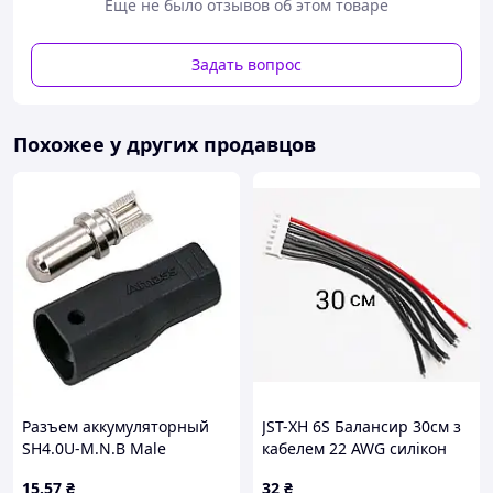
Еще не было отзывов об этом товаре
Задать вопрос
Похожее у других продавцов
Параллельный разветвитель-сплиттер UKK500 — это
профессиональное решение для безопасного и
эффективного распределения мощных электрических
цепей. Устройство предназначено для организации
множественных подключений от одного общего
источника питания, обеспечивая надежный и
Разъем аккумуляторный
JST-XH 6S Балансир 30см з
стабильный контакт.
SH4.0U-M.N.B Male
кабелем 22 AWG силікон
Данный сплиттер идеально подходит для
15
.57
₴
32
₴