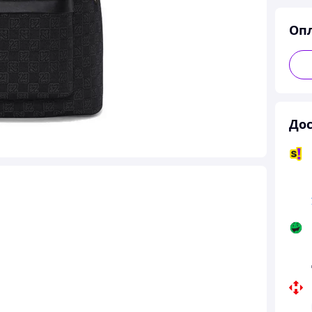
Оп
Дос