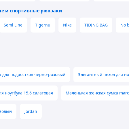
Иллюминатор и
ие и спортивные рюкзаки
Semi Line
Tigernu
Nike
TIDING BAG
No 
к для подростков черно-розовый
Элегантный чехол для но
я ноутбука 15.6 салатовая
Маленькая женская сумка marc
озовый
Jordan