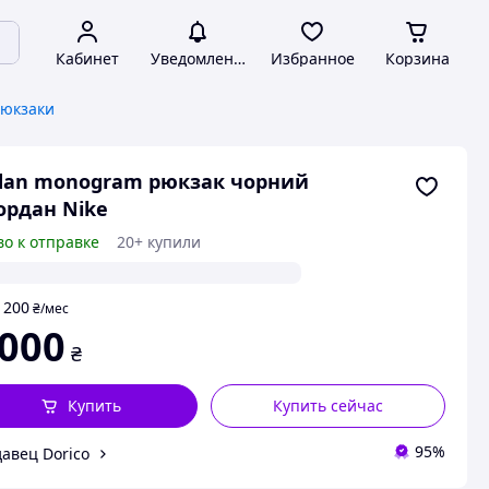
Кабинет
Уведомления
Избранное
Корзина
рюкзаки
dan monogram рюкзак чорний
рдан Nike
во к отправке
20+ купили
200
т
₴
/мес
 000
₴
Купить
Купить сейчас
95%
авец Dorico