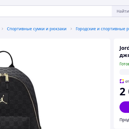
Найти
Спортивные сумки и рюкзаки
Городские и спортивные 
Jor
джо
Гото
о
2
Прод