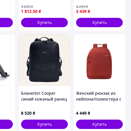
Roncato 414219/0157
3 625
₴
4 299
₴
1 812
.50
₴
3 439
₴
Купить
Купить
БланкНот Cooper
Женский рюкзак из
синий кожаный ранец
нейлона/полиэстера с
для ноутбука,
отделением для
ET86036P10
планшета Inner City
8 520
₴
4 449
₴
Hedgren hic11l/906
Купить
Купить