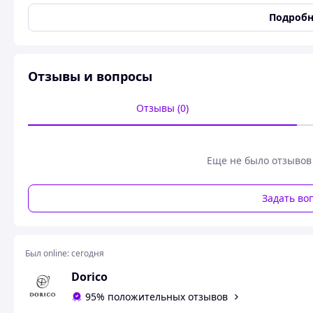
ВАЙБЕР +38 063 600 80 40
Подробн
Актуальний рюкзак Jordan
43*32 см
Усі бірки присутні
Матеріал: високоякісний текстиль
Отзывы и вопросы
Особливості: зручні відділення, міцна фурнітура, ідеальн
для школи.
Отзывы (0)
Похожие товары по характеристикам
Еще не было отзывов
Задать во
Был online:
сегодня
Dorico
95% положительных отзывов