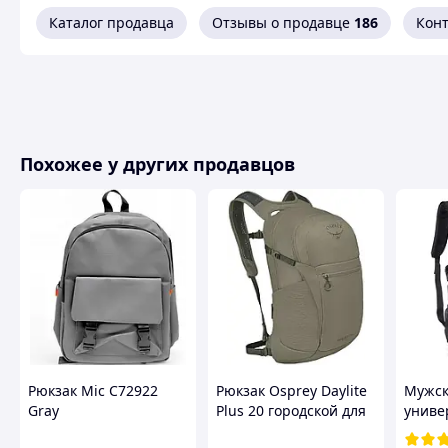
Каталог продавца
Отзывы о продавце
186
Кон
Похожее у других продавцов
Рюкзак Mic C72922
Рюкзак Osprey Daylite
Мужс
Gray
Plus 20 городской для
униве
ноутбука 15,4" ripstop,
рюкза