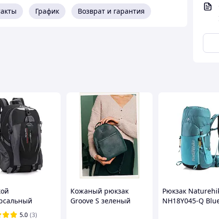
такты
График
Возврат и гарантия
кой
Кожаный рюкзак
Рюкзак Naturehi
рсальный
Groove S зеленый
NH18Y045-Q Blu
к / Городской
винтажный The Wings
туристический 4
5.0
(3)