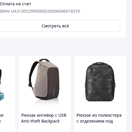
Оплата на счет
IBAN UA313052990000026006046018376
Смотреть всё
ke
Рюкзак антивор с USB
Рюкзак из полиэстера
e
Anti-theft Backpack
с отделением под
5L
USB Grey
ноутбук 14" Norway