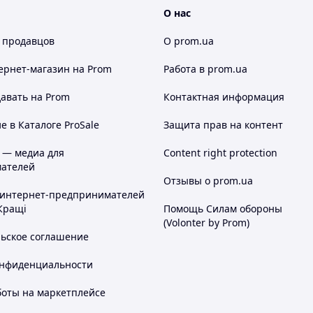
О нас
 продавцов
О prom.ua
ернет-магазин
на Prom
Работа в prom.ua
авать на Prom
Контактная информация
 в Каталоге ProSale
Защита прав на контент
 — медиа для
Content right protection
ателей
Отзывы о prom.ua
 интернет-предпринимателей
Кращі
Помощь Силам обороны
(Volonter by Prom)
льское соглашение
онфиденциальности
боты на маркетплейсе