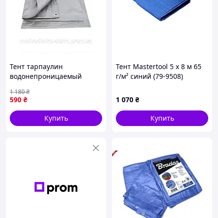
Тент тарпаулин
Тент Mastertool 5 х 8 м 65
водонепроницаемый
г/м² синий (79-9508)
универсальный для
1 180
₴
кемпинга и дачи прочный
590
₴
1 070
₴
160 г/м2 3х4 м
Купить
Купить