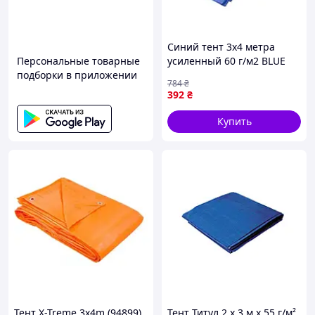
Синий тент 3х4 метра
Персональные товарные
усиленный 60 г/м2 BLUE
подборки в приложении
PL3/4 от бренда BRADAS
784
₴
для надежной защиты на
392
₴
улице
Купить
Тент X-Treme 3x4m (94899)
Тент Титул 2 x 3 м x 55 г/м²