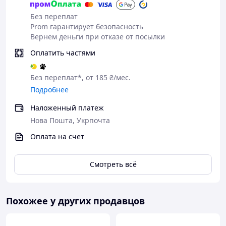
3х2 м Хит сезона!
Без переплат
Prom гарантирует безопасность
Приобретая этот продукт, вы инвестируете в качество
Вернем деньги при отказе от посылки
и комфорт. Не откладывайте свое решение —
Оплатить частями
заказывайте крышу прямо сейчас и наслаждайтесь
защитой от погодных условий в любое время года!
Без переплат*, от 185 ₴/мес.
Подробнее
Сделайте правильный выбор и обеспечьте себе
комфорт и уверенность!
Наложенный платеж
Нова Пошта, Укрпочта
✅ Покупайте качественные товары для вашего
Оплата на счет
спокойствия и удовольствия! ✅
Желаем вам приятных покупок!
Смотреть всё
Похожее у других продавцов