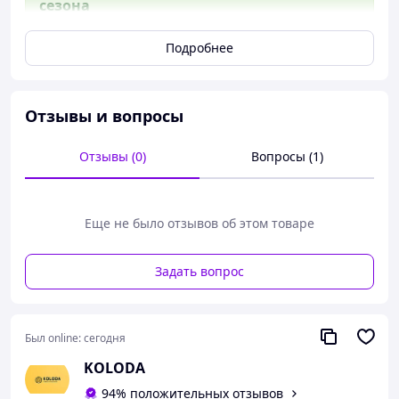
сезона
Подробнее
Преимущества:
Отзывы и вопросы
Плотная прорезиненная ткань
Отзывы (0)
Вопросы (1)
Двухслойная ткань на уголках купола для
предотвращения протирания
Защита от воды и солнца
Высокая эластичность и устойчивость к
Еще не было отзывов об этом товаре
морозам и солнечным лучам
Липучки для удержания купола на каркасе во
время ветра
Задать вопрос
Описание:
Был online:
сегодня
KOLODA
Купольная тентовая крыша на шатер-палатку
размером 3х2м выполнена из полиэстеровой ткани с
94% положительных отзывов