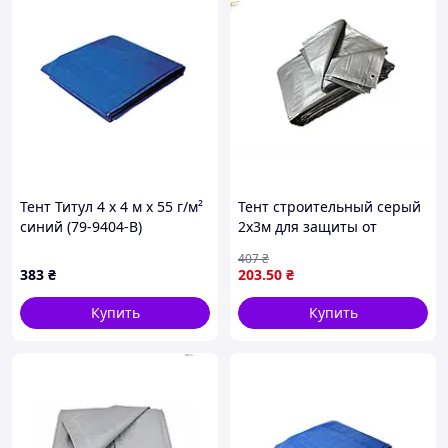
Тент Титул 4 x 4 м x 55 г/м²
Тент строительный серый
синий (79-9404-В)
2х3м для защиты от
солнца и дождя с
407
₴
алюминиевыми
383
₴
203
.50
₴
люверсами
Купить
Купить