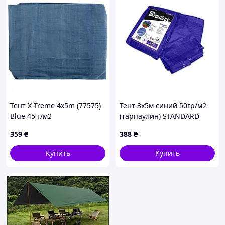
Тент X-Treme 4x5m (77575)
Тент 3х5м синий 50гр/м2
Blue 45 г/м2
(тарпаулин) STANDARD
PLL3/5 ТМ BRADAS
359
₴
388
₴
Купить
Купить