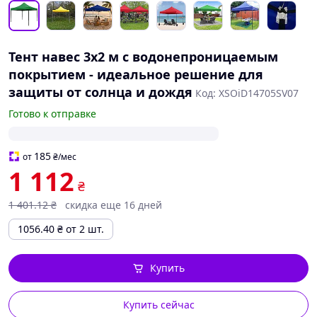
Тент навес 3х2 м с водонепроницаемым
покрытием - идеальное решение для
защиты от солнца и дождя
Код: XSOiD14705SV07
Готово к отправке
185
от
₴
/мес
1 112
₴
1 401
.12
₴
скидка еще 16 дней
1056.40
₴
от 2 шт.
Купить
Купить сейчас