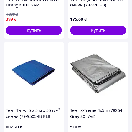
Orange 100 г/м2
синий (79-9203-В)
4 899
₴
399
₴
175
.68
₴
Купить
Купить
Тент Титул 5 x 5 м x 55 г/м²
Тент X-Treme 4x5m (78264)
синий (79-9505-В) KLB
Gray 80 г/м2
607
.20
₴
519
₴