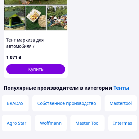
Тент маркиза для
автомобиля /
Кемпинговый тент / Навес
1 071
₴
для пикника на авто
300х300см
Купить
Популярные производители
в категории
Тенты
BRADAS
Собственное производство
Mastertool
Agro Star
Woffmann
Master Tool
Intermas