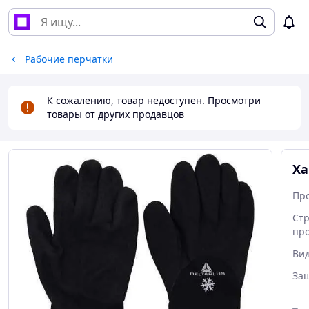
Рабочие перчатки
К сожалению, товар недоступен. Просмотри
товары от других продавцов
Ха
Пр
Ст
пр
Ви
За