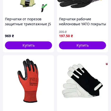
Перчатки от порезов
Перчатки рабочие
защитные трикотажные JS
нейлоновые YATO покрыты
GLOVES размер 7 RJ-
вспененным нитриллом с
395
₴
KEVTEN Y 7 – 2 шт.
накрапкой, размер 9,
969
₴
197
.50
₴
чернр-серые [12]
Купить
Купить