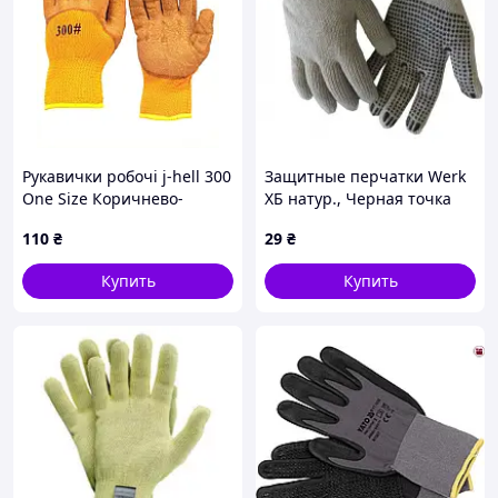
Рукавички робочі j-hell 300
Защитные перчатки Werk
One Size Коричнево-
ХБ натур., Черная точка
жовтий (786756)
(WE2102) MDR
110
₴
29
₴
882450CM8
Купить
Купить