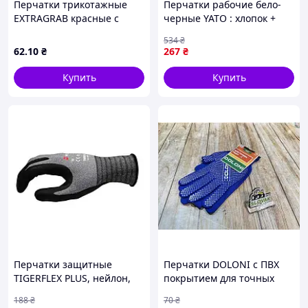
Перчатки трикотажные
Перчатки рабочие бело-
EXTRAGRAB красные с
черные YATO : хлопок +
латексным покрытием,
кожа, размер 10 [10/120]
534
₴
размер 10 арт. 4193
62
.10
₴
267
₴
Купить
Купить
Перчатки защитные
Перчатки DOLONI с ПВХ
TIGERFLEX PLUS, нейлон,
покрытием для точных
покрытие нитрил, пара,
работ с высоким захватом
188
₴
70
₴
р.7 WURTH ( арт.
и защитой от загрязнений