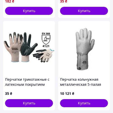
182
₴
35
₴
0899411017 )
Купить
Купить
Перчатки трикотажные с
Перчатка кольчужная
латексным покрытием
металлическая 5-палая
серые =MasterTOOL=
Niroflex 2000 с
35
₴
10 121
₴
металлическим крючком
рукав 150 мм размер S
Купить
Купить
GS2111115016