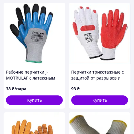
компании;
онлайн-оплата на Prom.ua - продавец получит
деньги, когда вы заберете товар в отделении
Новой Почты, если товар не подойдет или Вы
откажетесь от заказа, деньги вернутся вам на
карту;
Способ доставки:
самовывоз со склада;
Новая почта;
Укрпочта;
доставка курьером;
Рабочие перчатки J-
Перчатки трикотажные с
MOTRULAF с латексным
защитой от разрывов и
покрытием
истирания XL X8B5825C46
38
₴/пара
93
₴
Купить
Купить