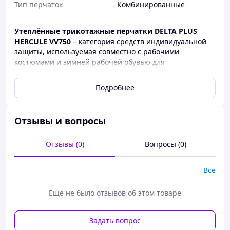
Тип перчаток
Комбинированные
Утеплённые трикотажные перчатки DELTA PLUS
HERCULE VV750
– категория средств индивидуальной
защиты, используемая совместно с рабочими
костюмами и зимней рабочей обувью для
формирования полной комплектности спецодежды для
работы в условиях пониженных температур.
Подробнее
Данная модель имеет широкую применяемость:
различные отрасли промышленности (химическая,
топливная, нефтеперерабатывающая,
Отзывы и вопросы
горнодобывающая и прочее) растениеводство,
животноводство, сельское/лесное хозяйство и другие
Отзывы (0)
Вопросы (0)
сферы деятельности человека.
Характеристики
Все
Зимние рабочие перчатки модели HERCULE VV750
изготовлены из трикотажа с частичным вспененным
Еще не было отзывов об этом товаре
нитриловым покрытием на ладонной части, пальцах и
тыльная части (3/4 поверхности).
Задать вопрос
В качестве утеплителя используется 100%