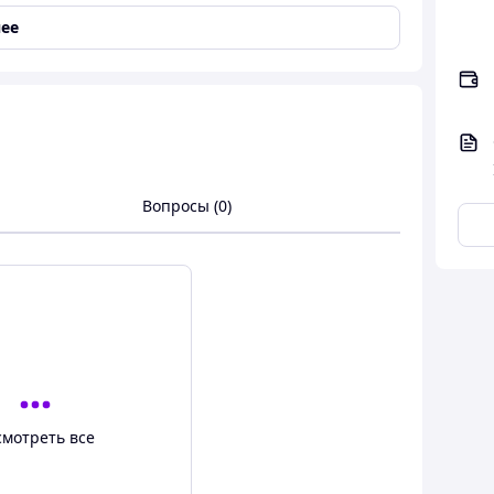
ее
металлик
— классические наклейки для граффити
боты. Поставляются в скрученном рулоне из 50
еждениям
, чернила
быстро впитываются
.
от партии.
Вопросы (0)
смотреть все