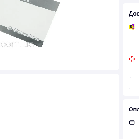
Дос
Опл