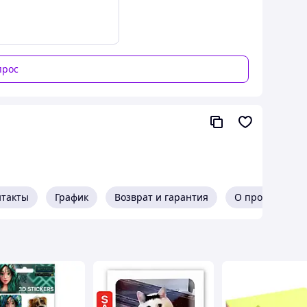
прос
нтакты
График
Возврат и гарантия
О продавце