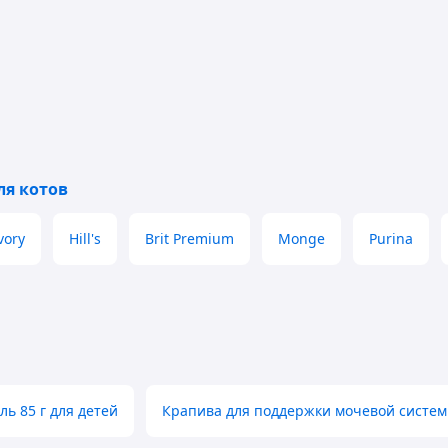
ля котов
vory
Hill's
Brit Premium
Monge
Purina
ль 85 г для детей
Крапива для поддержки мочевой систе