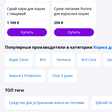
Сухой корм для кошек
Сухое питание Purina
с пищевой
для взрослых кошек
непереносимостью
защита почек 1.5 кг
1 169
₴
258
₴
Brit Care Cat GF Insect
8818PAP973
с насекомыми и рыбой
Купить
Купить
2 кг (7 88M4806A6
Популярные производители
в категории
Корма д
Royal Canin
Brit
Farmina
Brit Care
Sa
Nature's Protection
Club 4 paws
ТОП теги
Средство для устранения влаги из топлива
Зубной ге