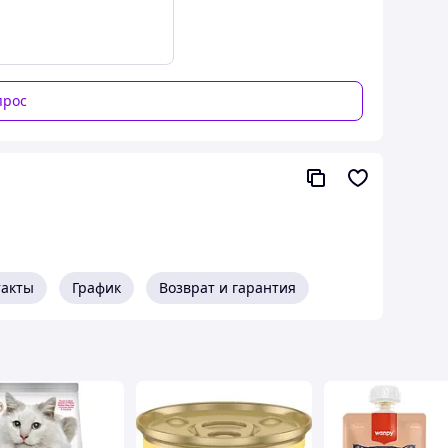
и заболеваниям животного. · OMEGA 3 и 6 / Цинк /
ой.
прос
такты
График
Возврат и гарантия