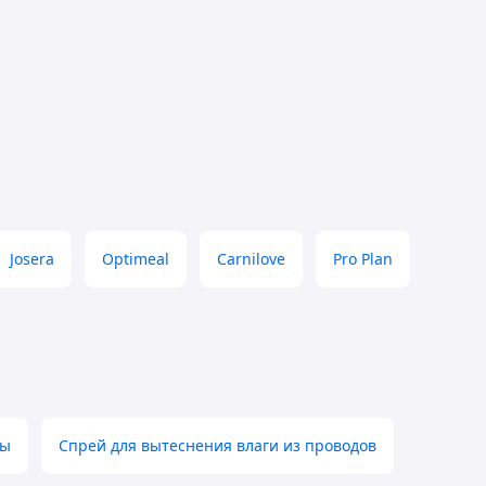
Josera
Optimeal
Carnilove
Pro Plan
мы
Спрей для вытеснения влаги из проводов