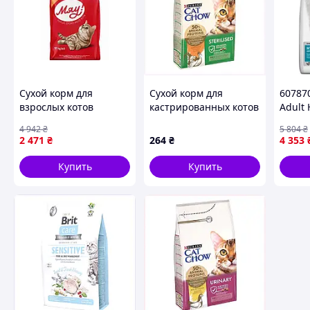
Сухой корм для
Сухой корм для
607870
взрослых котов
кастрированных котов
Adult 
Полнорационный /
Cat Chow Sterilised
Feline,
4 942
₴
5 804
₴
Говядина 11 кг ТМ
индейка 1.5 кг
2 471
₴
264
₴
4 353
МЯУ
8X818971B
Купить
Купить