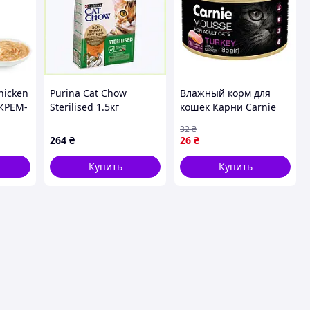
hicken
Purina Cat Chow
Влажный корм для
 КРЕМ-
Sterilised 1.5кг
кошек Карни Carnie
И
питание с мясом
мясной мусс с
32
₴
КОВЬЮ
индейки, 88189AX7P1
индейкой, яблоком и
264
₴
26
₴
я
морковью в желе, 85 г
Купить
Купить