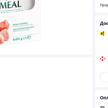
Прод
Дос
Опл