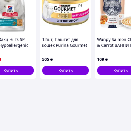
акц Hill's SP
12шт, Паштет для
Wanpy Salmon C
Hypoallergenic
кошек Purina Gourmet
& Carrot ВАНПИ
 7 кг
Gold. С телятиной для
ПЮРЕ ЛОСОСЬ 
котят 85 г
КУРИЦА С МОР
₴
505
₴
109
₴
(7613036330596)
жидкий корм дл
котов
Купить
Купить
Купить