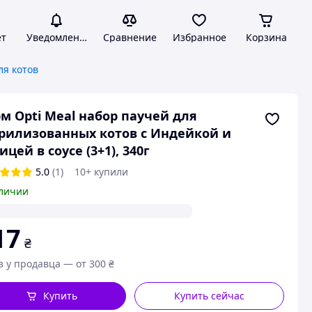
ет
Уведомления
Сравнение
Избранное
Корзина
ля котов
м Opti Meal набор паучей для
рилизованных котов с Индейкой и
ицей в соусе (3+1), 340г
5.0
(1)
10+ купили
личии
17
₴
з у продавца — от 300 ₴
Купить
Купить сейчас