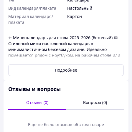
Вид календаря/плаката
Настольный
Материал календаря/
Картон
плаката
✨ Мини-календарь для стола 2025–2026 (бежевый) 📅
Стильный мини настольный календарь в
минималистичном бежевом дизайне. Идеально
помещается рядом с ноутбуком, на рабочем столе или
туалетном столике – всегда под рукой для быстрых
заметок и планов 🖊️
Подробнее
✅ Характеристики:
• 📆 Период: июль 2025 – декабрь 2026, помесячный,
полностью датированный
Отзывы и вопросы
• 📐 Компактный размер примерно 7,5 × 6,5 × 3,5 см –
удобно брать с собой или ставить возле монитора
Отзывы (0)
Вопросы (0)
• 📄 Материал: плотная бумага на жёсткой треугольной
подставке, хорошо держит форму
• 🔁 Верхняя спираль – страницы легко
перелистываются и не мнутся
Еще не было отзывов об этом товаре
• 🌈 Цвет: лаконичный бежевый, гармонично