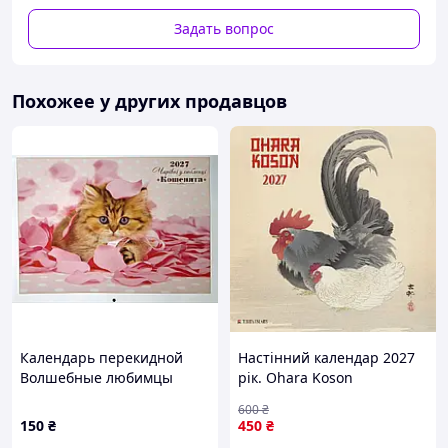
вписывается в любой интерьер
Задать вопрос
• 🌍 Языки: английский / китайский – удобно для
изучения языков и работы с иностранными датами
• 🧑‍💻 Подойдёт для офиса, учёбы, домашнего рабочего
места, планирования дедлайнов и важных событий
Похожее у других продавцов
• 🎁 Отличная идея небольшого подарка коллеге,
подруге, учителю или себе для вдохновляющего
планирования
Календарь перекидной
Настінний календар 2027
Волшебные любимцы
рік. Ohara Koson
Котята на 2027 год Коллаж
600
₴
150
₴
450
₴