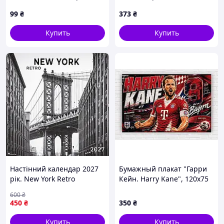
расписано вручную 35234
99
₴
373
₴
Купить
Купить
Настінний календар 2027
Бумажный плакат "Гарри
рік. New York Retro
Кейн. Harry Kane", 120х75
см
600
₴
450
₴
350
₴
Купить
Купить