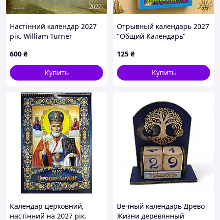
Настінний календар 2027
Отрывный календарь 2027
рік. William Turner
"Общий Календарь"
настенный, ежедневный,
600
₴
125
₴
украинский язык
Купить
Купить
Календар церковний,
Вечный календарь Древо
настінний на 2027 рік.
Жизни деревянный