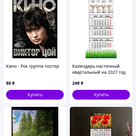
Кино - Рок группа постер
Календарь настенный
квартальный на 2027 год
на три пружины, Apriori,
80
₴
249
₴
год Козы, символ года
Коза, 29,7х61см , 95 вид
Купить
Купить