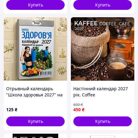
Купить
Купить
Отрывный календарь
Настінний календар 2027
"Школа здоровья 2027" на
рік. Coffee
каждый день на
600
₴
украинском языке
125
₴
450
₴
Купить
Купить