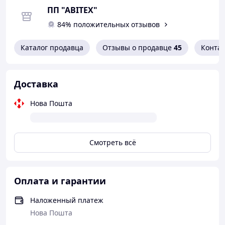
ПП "АВІТЕХ"
Технические характеристики ТСБ и ТСМ
84% положительных отзывов
Наименование
Табло ТСБ
Каталог продавца
Отзывы о продавце
45
Конта
Табло ТСМ
Источник света
Доставка
лампа накаливания
Нова Пошта
Ц215-225-10 - 2шт.
Ц215-225-10 - 1 шт.
светодиодная лампа
Смотреть всё
ЛСО 1 - 2шт.
ЛСО 1 - 1 шт.
Оплата и гарантии
светодиодный модуль
СП-ТСБ - 1 шт.
Наложенный платеж
-
Нова Пошта