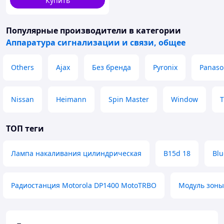
Купить
110-220
Степень защиты от внешних воздействий
Популярные производители
в категории
IP 41
Аппаратура сигнализации и связи, общее
IP 41
Others
Масса, кг, не более
Ajax
Без бренда
Pyronix
Panaso
0,33
0,21
Nissan
Heimann
Spin Master
Window
T
Лампа накаливания цилиндрическая типа Ц 215-225-
10, B15d/18
ТОП теги
Лампа накаливания цилиндрическая
B15d 18
Blu
Радиостанция Motorola DP1400 MotoTRBO
Модуль зоны