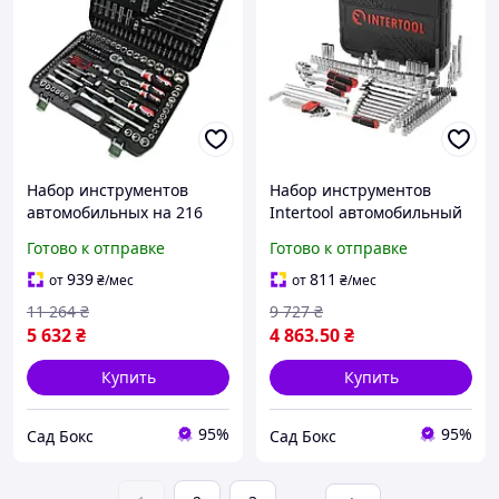
Набор инструментов
Набор инструментов
автомобильных на 216
Intertool автомобильный
предметов Profline 68216,
на 126 единиц ET-8126 на
Готово к отправке
Готово к отправке
профессиональный
три трещотки в кейсе с
набор инструментов
комбинированными
939
811
от
₴
/мес
от
₴
/мес
ключами
11 264
₴
9 727
₴
5 632
₴
4 863
.50
₴
Купить
Купить
95%
95%
Сад Бокс
Сад Бокс