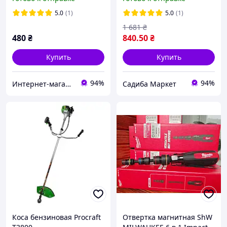
HT-1204 на 15 единиц,
прочная
5.0
(1)
5.0
(1)
инструментальная сталь
1 681
₴
Cr-V 6-22 мм
480
₴
840
.50
₴
Купить
Купить
94%
94%
Интернет-магазин Фотограф
Садиба Маркет
Коса бензиновая Procraft
Отвертка магнитная ShW