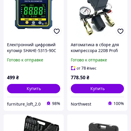
Електронний цифровий
Автоматика в сборе для
кутомір SHAHE-5315-90C
компрессора 220В Profi
на магнітній основі
(BM-02) Northwest
Готово к отправке
Готово к отправке
інклінометр
78
от
₴
/мес
499
₴
778
.50
₴
Купить
Купить
98%
100%
furniture_loft_2.0
Northwest