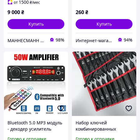
1500
от
₴
/мес
9 000
₴
260
₴
Купить
Купить
98%
94%
МАННЕСМАНН МАРКЕТ
Интернет-магазин Фотограф
Bluetooth 5.0 MP3 модуль
Набор ключей
- декодер усилитель
комбинированных
2×25W (AUX, USB)
автомобильный Intertool
Готово к отправке
Готово к отправке