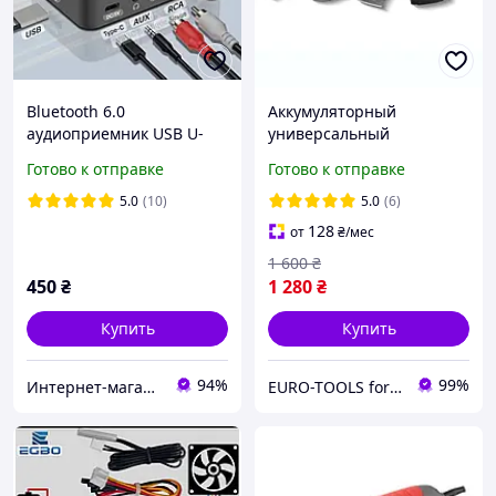
Bluetooth 6.0
Аккумуляторный
аудиоприемник USB U-
универсальный
Disk + AUX 3.5 мм + RCA |
инструмент реноватор
Готово к отправке
Готово к отправке
Автомобильный
Parkside PAMFW 12 D4 для
беспроводной адаптер с
ремонта renovator multi-
5.0
(10)
5.0
(6)
микрофоном
tool
128
от
₴
/мес
1 600
₴
450
₴
1 280
₴
Купить
Купить
94%
99%
Интернет-магазин Фотограф
EURO-TOOLS for HOME