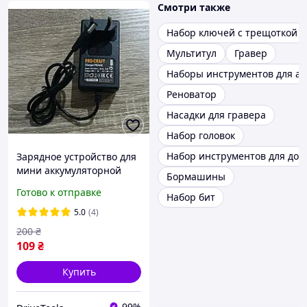
Смотри также
Набор ключей с трещоткой
Мультитул
Гравер
Наборы инструментов для ав
Реноватор
Насадки для гравера
Набор головок
Набор инструментов для дом
Зарядное устройство для
мини аккумуляторной
Бормашины
пилы Procraft PKA-44 20V
Готово к отправке
Набор бит
1Ah
5.0
(4)
200
₴
109
₴
Купить
99%