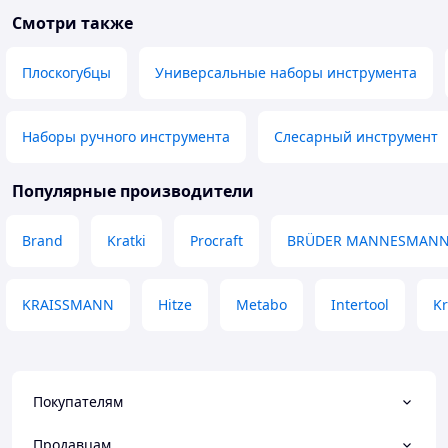
замену, бесплатно !!
що
Смотри также
Преимущества
Продавец очень хороший,
рекомендую !!
Плоскогубцы
Универсальные наборы инструмента
Наборы ручного инструмента
Слесарный инструмент
Популярные производители
Brand
Kratki
Procraft
BRÜDER MANNESMAN
KRAISSMANN
Hitze
Metabo
Intertool
Kr
Покупателям
Продавцам