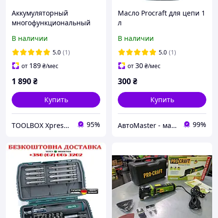
Аккумуляторный
Масло Procraft для цепи 1
многофункциональный
л
инструмент (реноватор)
В наличии
В наличии
Procraft PMT22 (тушка) |
Быстросменный патрон
5.0
(1)
5.0
(1)
189
30
от
₴
/мес
от
₴
/мес
1 890
₴
300
₴
Купить
Купить
95%
99%
TOOLBOX Xpress BuyAndWork
АвтоMaster - магазин