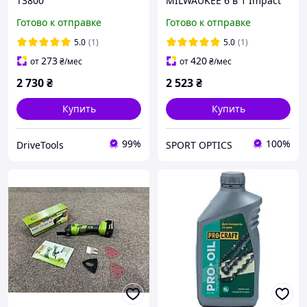
T3800
MILWAUKEE 6 в 1 Impact
Multi-Nut Driver /
Готово к отправке
Готово к отправке
4932498179
5.0
(1)
5.0
(1)
273
420
от
₴
/мес
от
₴
/мес
2 730
₴
2 523
₴
Купить
Купить
99%
100%
DriveTools
SPORT OPTICS