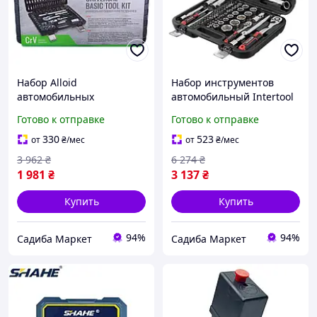
Набор Alloid
Набор инструментов
автомобильных
автомобильный Intertool
инструментов на 108
ET-8082 на 82 единицы,
Готово к отправке
Готово к отправке
предметов,
серия Storm Cr-V с
профессиональный
комбинированными
330
523
от
₴
/мес
от
₴
/мес
набор инструментов 1/2 и
ключами на две
3 962
₴
6 274
₴
1/4
трещотки
1 981
₴
3 137
₴
Купить
Купить
94%
94%
Садиба Маркет
Садиба Маркет