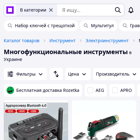
В категории
Набор ключей с трещоткой
Мультитул
Грав
Каталог товаров
Инструмент
Электроинструмент
Многофункциональные инструменты
в
Украине
Фильтры
Цена
Производитель
Бесплатная доставка Rozetka
AEG
APRO