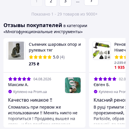
1
2
3
...
Показано 1 - 29 товаров из 9000+
Отзывы покупателей
в категории
«Многофункциональные инструменты»
Съемник шаровых опор и
Реноват
рулевых тяг
Німечч
универсальный литой
Гаранті
5.0
(4)
Харьков СРТУЛ УKPAИHA
2 235
₴
275
₴
1 935
₴
04.08.2026
02.08
Максим А.
Євген Б.
Куплено на Prom.ua
Куплено на Prom.
Качество никакое !!
Класний ренов
Сломалась при первом же
В руці тримати з
использовании !! Менять никто не
прорезинений, об
торопиться ! Продавец вышел на
Parkside, обрав ц
связь, и без проблем отправил
гарантії, та запч