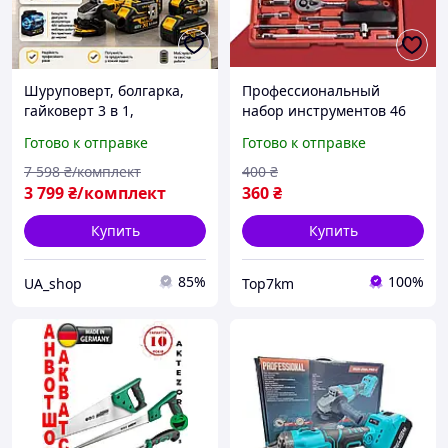
Шуруповерт, болгарка,
Профессиональный
гайковерт 3 в 1,
набор инструментов 46
аккумуляторный набор с
предметов
Готово к отправке
Готово к отправке
двумя аккумуляторами
универсальный комплект
48V/5.0Ah, набор
для авто и дома
7 598
₴/комплект
400
₴
инструментов DeWalt 3 в
3 799
₴/комплект
360
₴
1
Купить
Купить
85%
100%
UA_shop
Top7km