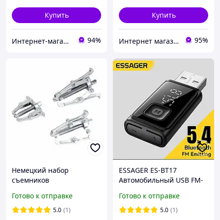
Купить
Купить
94%
95%
Интернет-магазин Фотограф
Интернет магазин "Детали". Запчасти для электро и бензоинструмента
Немецкий набор
ESSAGER ES-BT17
съемников
Автомобильный USB FM-
универсальный
передатчик с
Готово к отправке
Готово к отправке
Mannesmann M291-3
беспроводным Bluetooth
5.4 аудио ресивером
5.0
(1)
5.0
(1)