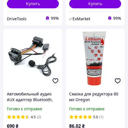
Купить
Купить
99%
99%
DriveTools
✅ExMarket
Автомобильный аудио
Смазка для редуктора 80
AUX адаптер Bluetooth,
мл Oregon
OPEL CD30, -40-60, Zafira.
Готово к отправке
Готово к отправке
4.5
(2)
5.0
(1)
690
₴
86
.02
₴