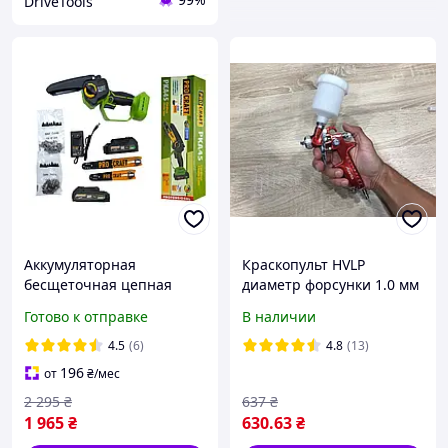
DriveTools
Аккумуляторная
Краскопульт HVLP
бесщеточная цепная
диамeтp фopcунки 1.0 мм
мини пила 2АКБ 2Ач
H-2000P-1.0 AUARITA
Готово к отправке
В наличии
PROCRAFT PKA-45
Brushless 2 шины/цепа
4.5
(6)
4.8
(13)
196
от
₴
/мес
2 295
₴
637
₴
1 965
₴
630
.63
₴