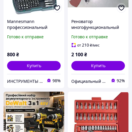
Mannesmann
Реноватор
профессиональный
многофункциональный
немецкий набор бит
инструмент Procraft
Готово к отправке
Готово к отправке
универсальных с
PMT650E
реверсивной отверткой
210
от
₴
/мес
Манесман M29853
800
₴
2 100
₴
Купить
Купить
98%
92%
ИНСТРУМЕНТЫ МАННЕСМАНН
Официальный магазин Kraft&Dele🛠