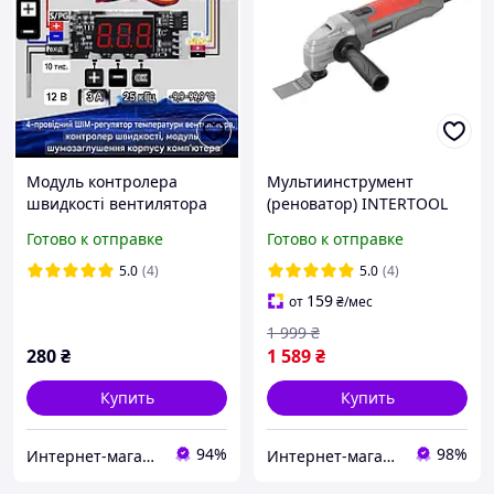
Модуль контролера
Мультиинструмент
швидкості вентилятора
(реноватор) INTERTOOL
ШІМ (PWM) 12V 0.8A |
DT-0523, 300 Вт, 15000-
Готово к отправке
Готово к отправке
Регулятор обертів для ПК
22000 об/мин,
| Терморегулятор
аксессуары, кейс
5.0
(4)
5.0
(4)
159
от
₴
/мес
1 999
₴
280
₴
1 589
₴
Купить
Купить
94%
98%
Интернет-магазин Фотограф
Интернет-магазин электрооборудования ALT-SHOP