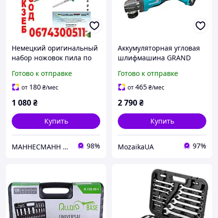
Немецкий оригинальный
Аккумуляторная угловая
набор ножовок пила по
шлифмашина GRAND
дереву Маннесманн
МШУ-20BL/PRO-1 20В
Готово к отправке
Готово к отправке
Mannesmann M30115
4Ач, бесщеточная, диск
125мм, коробка
180
465
от
₴
/мес
от
₴
/мес
1 080
₴
2 790
₴
Купить
Купить
98%
97%
МАННЕСМАНН МАРКЕТ
MozaikaUA