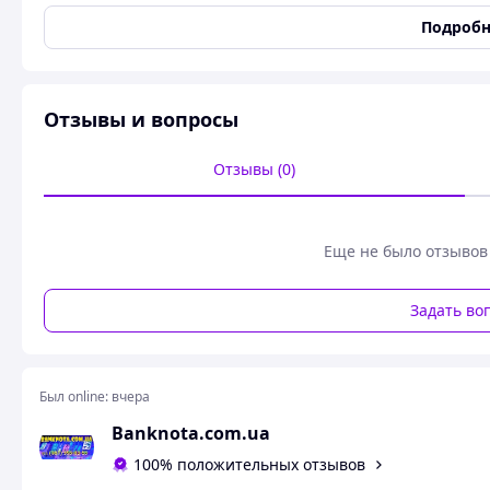
Тип детектора валют
Универсальный
Подробн
Виды контроля
Ультрафиолетовый, Конт
Магнитный, Оптически
Длина волны ультрафиолетового
365
Отзывы и вопросы
излучения
Длина волны инфракрасного
940
Отзывы (0)
излучения
Габаритные размеры
Еще не было отзывов
Высота
260
Ширина
182
Задать во
Вес
0.45
Длина
161
Питание
Был online:
вчера
Частота тока
50
Banknota.com.ua
Потребляемая мощность
14
100% положительных отзывов
Питание
Сеть 220В