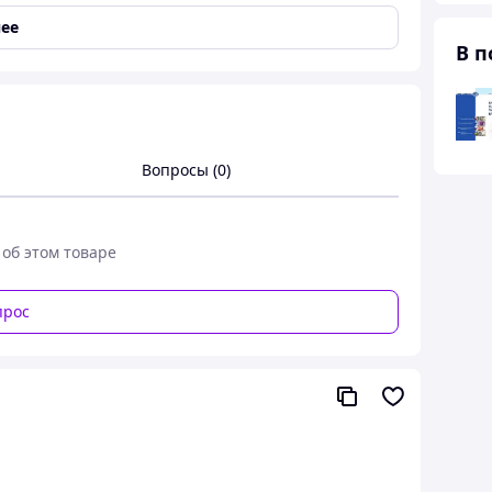
ее
В п
роль в белом проходящем свете, Инфракрасный,
й
Вопросы (0)
 об этом товаре
прос