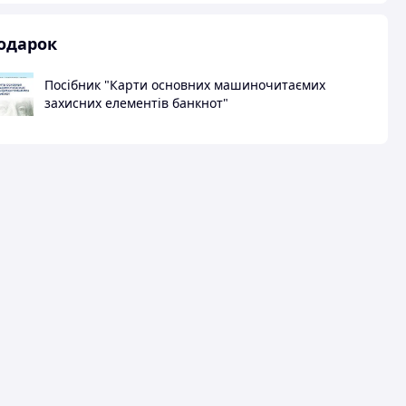
одарок
Посібник "Карти основних машиночитаємих
захисних елементів банкнот"