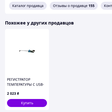
Каталог продавца
Отзывы о продавце
155
Кон
PRO 1500 I
Универсальный детектор валют
PRO 1500 IRPM
по
на профессиональном уровне.
Похожее у других продавцов
РЕГИСТРАТОР
ТЕМПЕРАТУРЫ С USB-
ИНТЕРФЕЙСОМ -
2 023
₴
КОМПЛЕКТ ДЛЯ
САМОСТОЯТЕЛЬНОЙ
Купить
СБОРКИ AVT5230 B