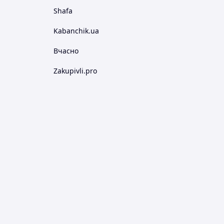
Shafa
Kabanchik.ua
Вчасно
Zakupivli.pro