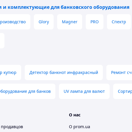
м признакам
и и комплектующие для банковского оборудования
производство
Glory
Magner
PRO
Спектр
ленной автономной лупы
10-х
PRO-10LED
ежим
одновременной проверки
р купюр
Детектор банкнот инфракрасный
Ремонт сч
щиты
. Вместе с проверкой инфракрасного
 наиболее надежной защитой от подделок,
ультрафиолетовом свете. Это
борудование для банков
UV лампа для валют
Сорти
зможна при использовании только
делками высокого уровня.
также светодиодная ИК-подсветка
ИК-меток на мониторе.
О нас
 продавцов
О prom.ua
 ИК-образ банкноты четко и без