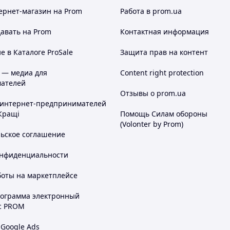
ьно удобно для проверки всех валют,
ернет-магазин
на Prom
Работа в prom.ua
положение экрана и рабочей поверхности,
авать на Prom
Контактная информация
 в Каталоге ProSale
Защита прав на контент
PM
установлены яркие
UV-LED
, которые
м и рабочей поверхностью детектора.
 — медиа для
Content right protection
еличить срок эффективной работы
ателей
Отзывы о prom.ua
 интернет-предпринимателей
Кращі
Помощь Силам обороны
тдельными кнопками, что очень удобно и
(Volonter by Prom)
льское соглашение
онфиденциальности
 меток
, нанесенных на банкноты,
боты на маркетплейсе
рограмма электронный
с PROM
 микропечати, а так же защитных
 Google Ads
ерфорации.