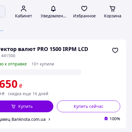
Кабинет
Уведомления
Избранное
Корзина
Запчасти и комплектующие для банковского оборудования
ектор валют PRO 1500 IRPM LCD
 441500
во к отправке
10+ купили
 650
₴
0
₴
скидка еще 16 дней
Купить
Купить сейчас
100%
авец Banknota.com.ua