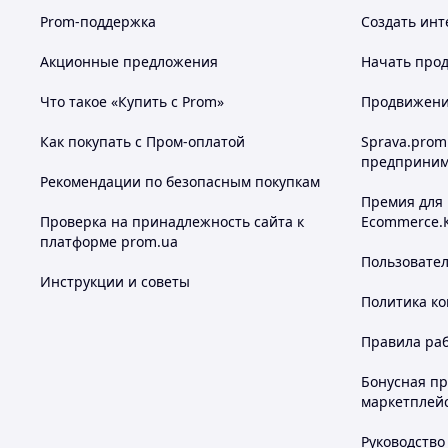
искажений.
Соотношение сторон 16:9 максимал
Prom-поддержка
Создать инт
имеющих ИК-образ. Идеально рассчитанное рас
повышает удобство работы с
PRO 1500 IRPM
.
Акционные предложения
Начать прод
Светодиодная УФ-подсветка
Что такое «Купить с Prom»
Продвижение
Вместо традиционных УФ-ламп в
PRO 1500 IR
равномерно освещают всю зону между и экрано
Как покупать с Пром-оплатой
Sprava.prom
Использование LED - позволяет значительно ув
предприним
оборудования - до 10 лет.
Рекомендации по безопасным покупкам
Премия для
Панель управления
Проверка на принадлежность сайта к
Ecommerce.
Управление режимами работы производится о
платформе prom.ua
не требует специального обучения.
Пользовате
Инструкции и советы
Магнитный датчик
Политика к
Обеспечивает
проверку наличия магнитных
защищенные документы или ценные бумаги.
Правила ра
Бонусная п
Проверка в белом свете
маркетплей
Детекция
водяных знаков
, четкости рисунка,
Руководство
элементов, выполненных по технологии микроп