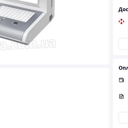
Дос
Опл