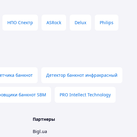
НПО Спектр
ASRock
Delux
Philips
етчика банкнот
Детектор банкнот инфракрасный
ровщики банкнот SBM
PRO Intellect Technology
Партнеры
Bigl.ua