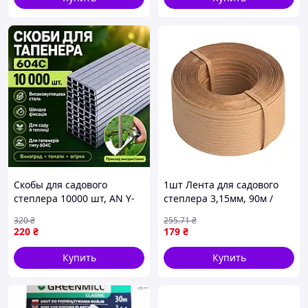
Скобы для садового
1шт Лента для садового
степлера 10000 шт, AN Y-
степлера 3,15мм, 90м /
628, Серый / Набор скоб
Лента для подвязки
320
₴
255
.71
₴
для подвязки растений
винограда / Лента для
220
₴
179
₴
тапенера / Лент для
электрического степлера
Купить
Купить