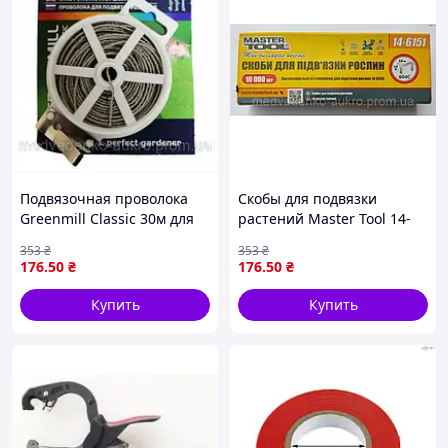
Подвязочная проволока
Скобы для подвязки
Greenmill Classic 30м для
растений Master Tool 14-
садоводства и
6151 крепкие зажимы для
353
₴
353
₴
огородничества прочная и
поддержки кустов и цветов
176
.50
₴
176
.50
₴
гибкая
Купить
Купить