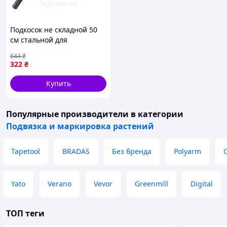
Подкосок не складной 50
см стальной для
окашивания травы и
644
₴
борьбы с сорняками в саду
322
₴
Купить
Популярные производители
в категории
Подвязка и маркировка растений
Tapetool
BRADAS
Без бренда
Polyarm
C
Yato
Verano
Vevor
Greenmill
Digital
ТОП теги