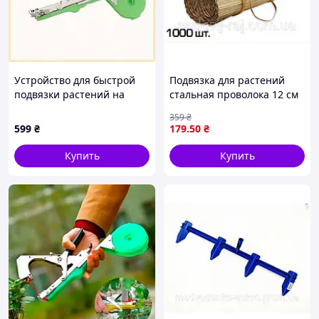
Устройство для быстрой
Подвязка для растений
подвязки растений на
стальная проволока 12 см
опору сталь, K8C8953A71
1000 шт для фиксации
359
₴
винограда плодовых
599
₴
179
.50
₴
деревьев кустарников
Купить
Купить