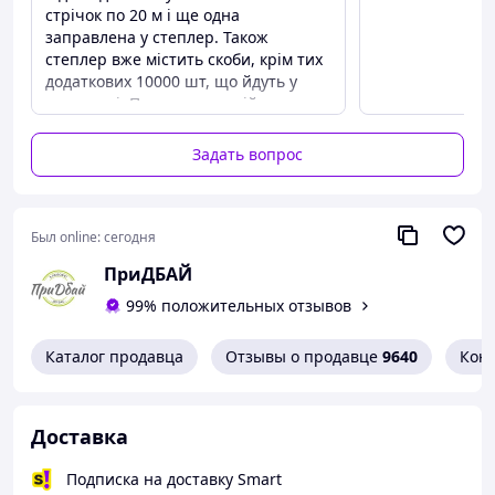
Характеристики
:
стрічок по 20 м і ще одна
заправлена у степлер. Також
Материал: пластик, металл
степлер вже містить скоби, крім тих
Цвет: зелёный
додаткових 10000 шт, що йдуть у
Вес: около 450 г
комплекті. Пакування надійне –
Размеры: представлены на изображении
оригінальна коробка. У комплекті
Длина ленты: 20 м
також є запасне лезо та інструкція.
Задать вопрос
Комплектация:
Зворотний зв'язок від продавця і
доставка були швидкими
Степлер для подвязывания — 1 шт
Преимущества
Сменное лезвие — 1 шт
Был online:
сегодня
Висока якість товару, комплектація,
Рулон ленты — 10 катушек
ціна
Скобы — 10 000 шт
ПриДБАЙ
Недостатки
99% положительных отзывов
Недоліків не виявив
Каталог продавца
Отзывы о продавце
9640
Кон
Доставка
Подписка на доставку Smart