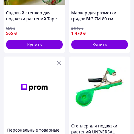
Садовый степлер для
Маркер для разметки
подвязки растений Tape
грядок BIG ZM 80 см
Tool Инструмент для
огородный инструмент для
650
₴
2 940
₴
подвязки побегов
точной разметки посевов
565
₴
1 470
₴
деревьев и цветов
Купить
Купить
Степлер для подвязки
Персональные товарные
растений UNIVERSAL