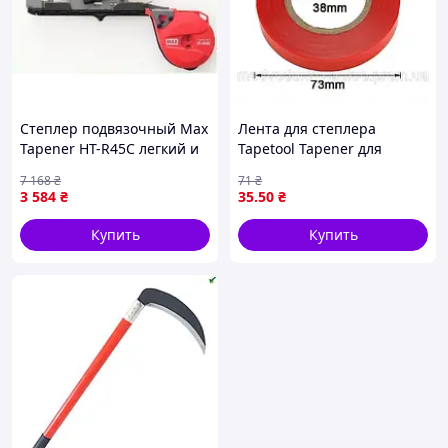
Степлер подвязочный Max
Лента для степлера
Tapener HT-R45C легкий и
Tapetool Tapener для
эффективный для
подвязки растений 25 м
7 168
₴
71
₴
подвязки растений в саду
удобная для садоводства и
3 584
₴
35
.50
₴
огородничества
Купить
Купить