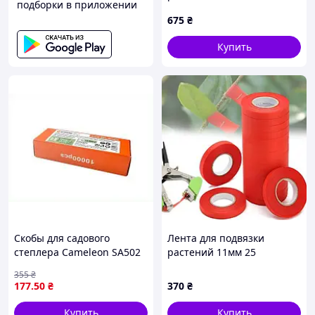
подборки в приложении
(UN1206)
675
₴
Купить
Скобы для садового
Лента для подвязки
степлера Cameleon SA502
растений 11мм 25
10000 штук для
метровTapetool JD
355
₴
подвязывания растений и
(упаковка 20шт)
177
.50
₴
370
₴
фиксации побегов
Купить
Купить