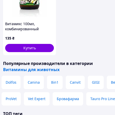
Витамикс 100мл,
комбинированный
препарат витаминов А, D3
135
₴
и Е
Купить
Популярные производители
в категории
Витамины для животных
Dolfos
Canina
8in1
Canvit
GIGI
B
ProVet
Vet Expert
Бровафарма
Tauro Pro Line
ТОП теги