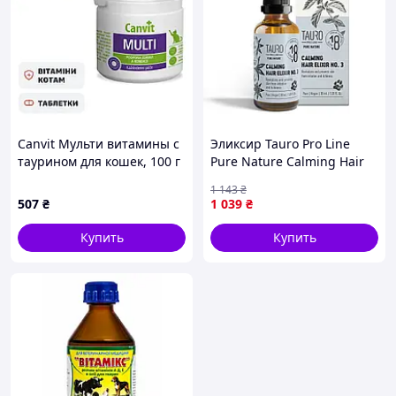
разным сроком годности. Поэтому срок годности
Аптечки ветеринарной указан препаратом, срок
годности которого истекает раньше всех.
Canvit Мульти витамины с
Эликсир Tauro Pro Line
таурином для кошек, 100 г
Pure Nature Calming Hair
Elixir No.3 Успокаивающий
1 143
₴
эликсир для кожи и
507
₴
1 039
₴
шерсти собак и кошек 30
мл
Купить
Купить