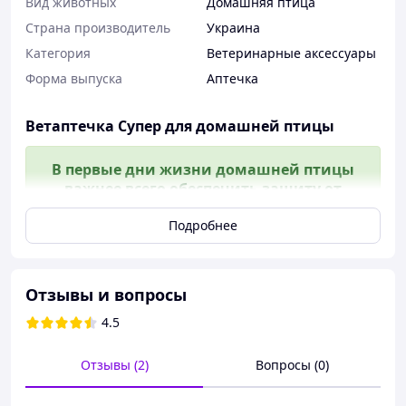
Вид животных
Домашняя птица
Страна производитель
Украина
Категория
Ветеринарные аксессуары
Форма выпуска
Аптечка
Ветаптечка Супер для домашней птицы
В первые дни жизни домашней птицы
важнее всего обеспечить защиту от
инфекций и поддержать энергетический
баланс организма. Для этого в первые
Подробнее
дни жизни цыплят (утят, гусят или
индюшат) необходимо в течение трех
дней ежедневно выпаивать птиц
Отзывы и вопросы
раствором, содержащим специально
подобранные антибиотики и
4.5
аскорбиновую кислоту
Отзывы (2)
Вопросы (0)
Животное:
Домашняя птица