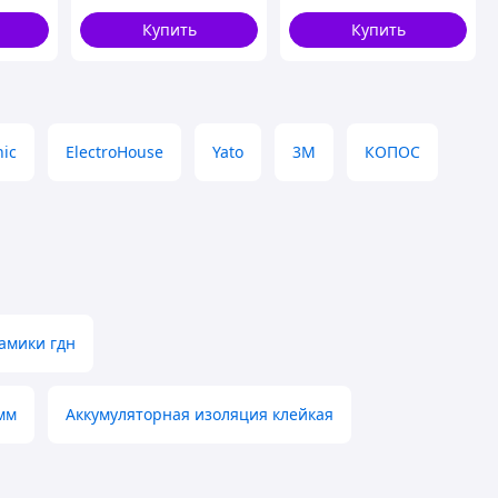
цевим
защиты проводов
Купить
Купить
nic
ElectroHouse
Yato
3М
КОПОС
амики гдн
мм
Аккумуляторная изоляция клейкая