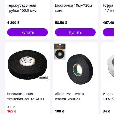
Термоусадочная
Ізострічка 19мм*20м
Гофра
трубка 150.0 мм,
синя
=17 м
рабочая температура:
от -50°C до +125°C,
4 890
₴
58
.50
₴
467
.40
синяя, 5кг, рулон
Купить
Купить
Изоляционная
Alloid Pro. Лента
Изоля
тканевая лента YATO
изоляционная
10 м 
25м x19x0.3 мм для
тканевая АНТИСКРИП
TEHNI
330
₴
кабелей с
(черная) 19мм х 20м,
165
₴
108
₴
34
₴