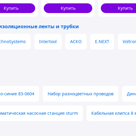
проводів з глян
покриттям
Купить
Купить
Купить
изоляционные ленты и трубки
chnoSystems
Intertool
АСКО
E.NEXT
Voltro
о-синие 83-0604
Набор разноцветных проводов
Дин
оматическая насосная станция sturm
Кабельная клипса 8 