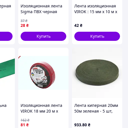
черная
Изоляционная лента
Лента изоляционная
Sigma ПВХ черная
VIROK : 15 мм х 10 м x
о
0.13мм*19мм*10м
0,18 мм ЧЕРВОНА
37
₴
(8413601)
[15/240]
28
₴
42
₴
Купить
Купить
ьна
Изоляционная лента
Лента киперная 20мм
VIROK 18 мм 20 м x
50м зеленая - 5 шт,
0,18 мм красного
код/артикул
162
₴
 жил
цвета для надежной
00000001321
81
₴
933
.80
₴