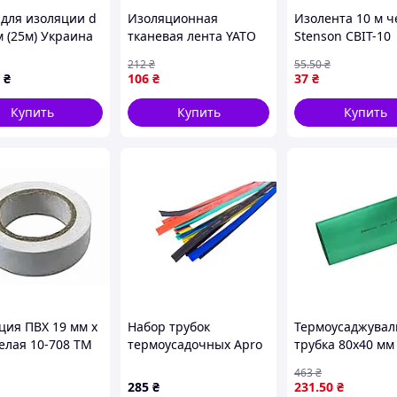
 для изоляции d
Изоляционная
Изолента 10 м 
м (25м) Украина
тканевая лента YATO
Stenson СBIT-10
15м x19x0.3 мм
высокое качеств
212
₴
55
.50
₴
температурный
₴
106
₴
37
₴
диапазон от -40°С до
+105°С для кабельных
Купить
Купить
Купить
пучков
ция ПВХ 19 мм х
Набор трубок
Термоусаджувал
белая 10-708 ТМ
термоусадочных Apro
трубка 80x40 мм
CS
14 мм x 20 м ассорти
зелена для
463
₴
(ZRG-14kit)
електроізоляції
285
₴
231
.50
₴