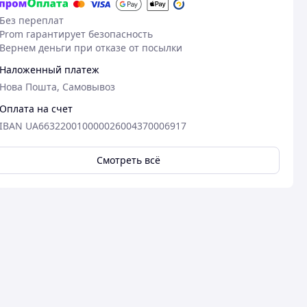
Без переплат
Prom гарантирует безопасность
Вернем деньги при отказе от посылки
Наложенный платеж
Нова Пошта, Самовывоз
Оплата на счет
IBAN UA663220010000026004370006917
Смотреть всё
11.07.2026
11
Олександр Ш.
Андрій Р.
Куплено на Prom.ua
Куплено на Pr
супер. дякую
Те що треба