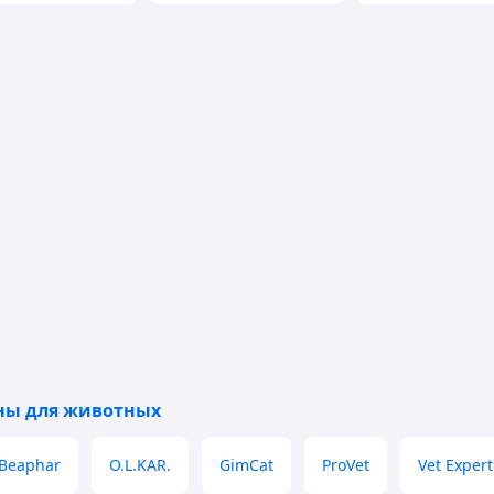
ы для животных
Beaphar
O.L.KAR.
GimCat
ProVet
Vet Expert