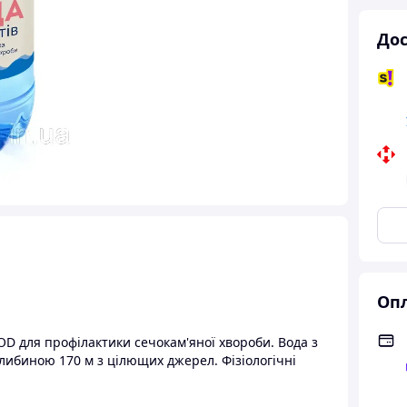
Дос
Опл
OD для профілактики сечокам'яної хвороби. Вода з
либиною 170 м з цілющих джерел. Фізіологічні
гідратації, що сприяє виробленню більш