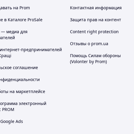
авать на Prom
Контактная информация
 в Каталоге ProSale
Защита прав на контент
 — медиа для
Content right protection
ателей
Отзывы о prom.ua
 интернет-предпринимателей
Кращі
Помощь Силам обороны
(Volonter by Prom)
льское соглашение
онфиденциальности
боты на маркетплейсе
рограмма электронный
с PROM
 Google Ads