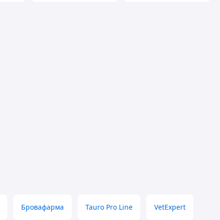
Бровафарма
Tauro Pro Line
VetExpert