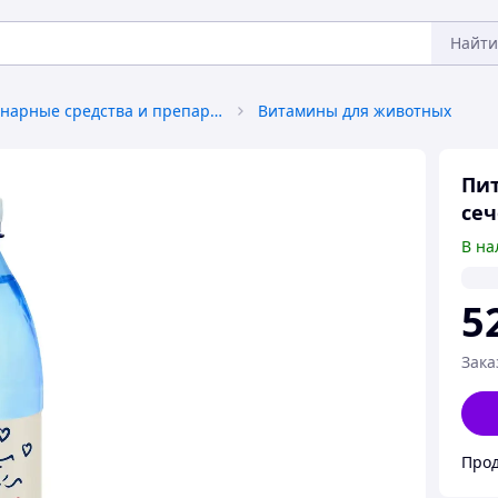
Найти
Ветеринарные средства и препараты
Витамины для животных
Пит
сеч
В на
5
Зака
Прод