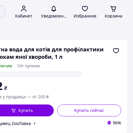
Кабинет
Уведомления
Избранное
Корзина
на вода для котів для профілактики
окам яної хвороби, 1 л
личии
10+ купили
2
₴
з у продавца — от 200 ₴
Купить
Купить сейчас
96%
авец ZooЛавка