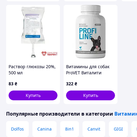
1
Раствор глюкозы 20%,
Витамины для собак
500 мл
ProVET Виталити
комплекс
83
₴
322
₴
противоаллергический
100 табл.
Купить
Купить
(4823082431663) c
Популярные производители
в категории
Витамин
Dolfos
Canina
8in1
Canvit
GIGI