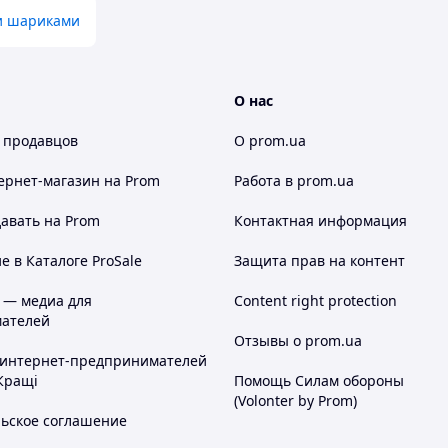
 и шариками
О нас
 продавцов
О prom.ua
ернет-магазин
на Prom
Работа в prom.ua
авать на Prom
Контактная информация
 в Каталоге ProSale
Защита прав на контент
 — медиа для
Content right protection
ателей
Отзывы о prom.ua
 интернет-предпринимателей
Кращі
Помощь Силам обороны
(Volonter by Prom)
льское соглашение