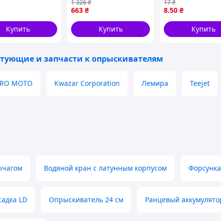
1 326
₴
17
₴
ast для
опрыскивателей
работы вашего
663
₴
8
.50
₴
отки растений с
hobby profession movi
оборудования
омерным
Купить
Купить
Купить
тием
тующие и запчасти к опрыскивателям
GRO MOTO
Kwazar Corporation
Лемира
Teejet
ычагом
Водяной кран с латунным корпусом
Форсунка
садка LD
Опрыскиватель 24 см
Ранцевый аккумулято