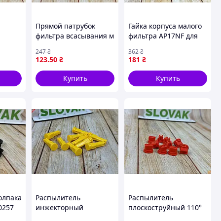
Прямой патрубок
Гайка корпуса малого
фильтра всасывания м
фильтра AP17NF для
 40 мм
40 с гайкой 1 1/2
опрыскивателя
247
₴
362
₴
ля с
дюйма AP15WP40 для
черная резьбовая для
123
.50
₴
181
₴
йма
надежного
крепления крышки
подключения
фильтра
Купить
Купить
олпака
Распылитель
Распылитель
0257
инжекторный
плоскоструйный 110°
дежной
Agroplast 8MS 110 02
AP04110 для