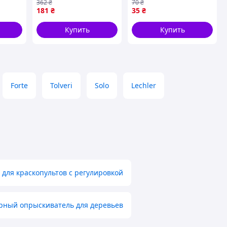
362
₴
70
₴
для защиты растений
опрыскивания
181
₴
35
₴
с плоским факелом и
растений и удобрений
низким сносом
равномерное
Купить
Купить
распределение
раствора
Forte
Tolveri
Solo
Lechler
 для краскопультов с регулировкой
рный опрыскиватель для деревьев