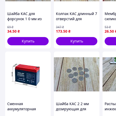
Шайба КАС для
Колпак КАС длинный 7
Мембр
форсунок 1 0 мм из
отверстий для
силик
нержавеющей стали
внесения удобрений
клапа
69
₴
347
₴
53
₴
для точного
формирует большие
опрыс
34
.50
₴
173
.50
₴
26
.50
дозирования
капли для защиты
герме
удобрений
растений
эласт
Купить
Купить
стаби
распы
Сменная
Шайба КАС 2 2 мм
Распы
аккумуляторная
дозирующая для
инже
батарея 12в 10ач для
форсунок удобрений
двухф