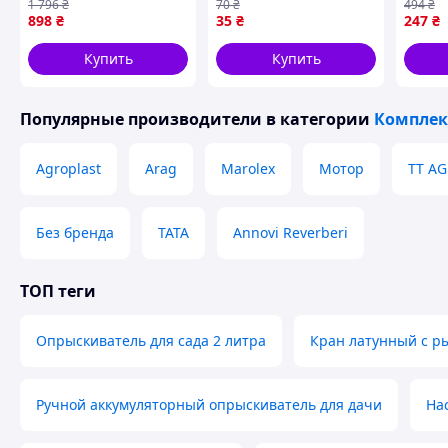
1 796
₴
70
₴
494
₴
садовых
высокая
Agropl
898
₴
35
₴
247
₴
опрыскивателей с
износостойкость
обраб
высокой емкостью и
нержавеющая сталь
равн
Купить
Купить
стабильной работой
покры
Популярные производители
в категории
Комплек
Agroplast
Arag
Marolex
Мотор
TT A
Без бренда
TATA
Annovi Reverberi
ТОП теги
Опрыскиватель для сада 2 литра
Кран латунный с р
Ручной аккумуляторный опрыскиватель для дачи
На