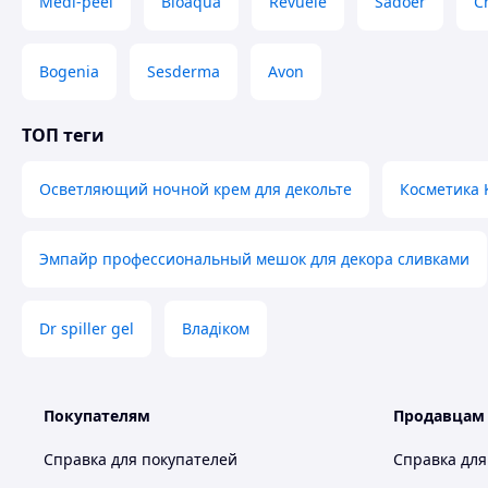
Medi-peel
Bioaqua
Revuele
Sadoer
C
Bogenia
Sesderma
Avon
ТОП теги
Осветляющий ночной крем для декольте
Косметика 
Эмпайр профессиональный мешок для декора сливками
Dr spiller gel
Владіком
Покупателям
Продавцам
Справка для покупателей
Справка для