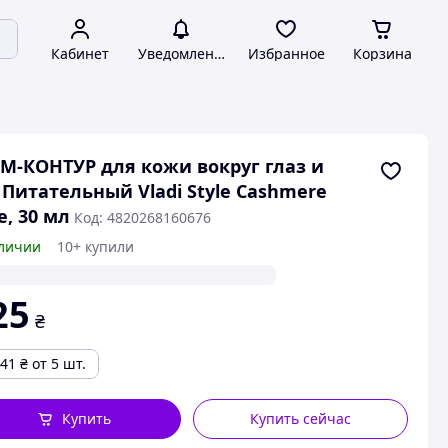
Кабинет
Уведомления
Избранное
Корзина
М-КОНТУР для кожи вокруг глаз и
 Питательный Vladi Style Cashmere
e, 30 мл
Код: 4820268160676
личии
10+ купили
25
₴
.41
₴
от 5 шт.
Купить
Купить сейчас