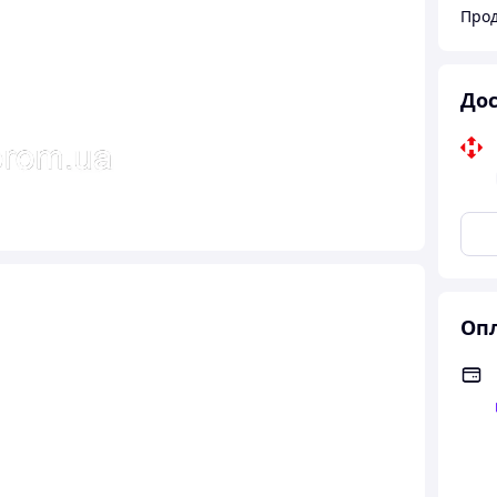
Прод
Дос
Опл
ость
,
Морщины
,
Раздражения
,
Сухость
,
Возрастные