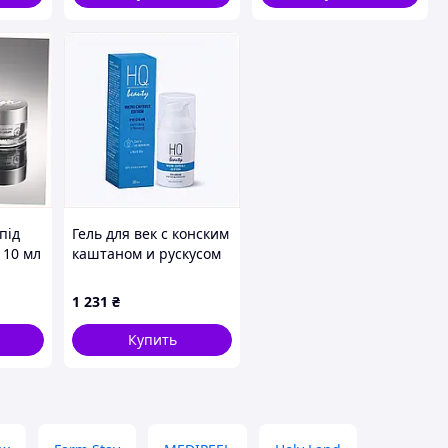
під
Гель для век с конским
 10 мл
каштаном и рускусом
от отечности 30 мл,
H8T799K823
1 231
₴
Купить