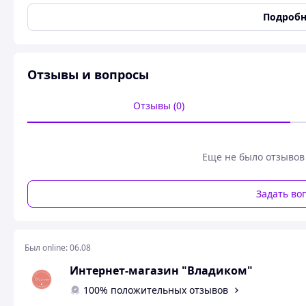
изменения
Подробн
Назначение и результат
Питание
,
Увлажнение
,
В
Успокоение
,
Сохранение
Время применения
Универсальный
Отзывы и вопросы
Классификация косметического
Масс маркет
средства
Отзывы (0)
Возраст
18+
Возрастная группа
Без ограничений
Пол
Женский
Еще не было отзывов
Объем
30 мл
Количество в упаковке
30 шт
Задать во
КРЕМ-КОНТУР для кожи вокруг глаз и губ Питательн
Активные компоненты:
Был online:
06.08
Гиалуроновая кислота
Интернет-магазин "Владиком"
Кофеин
Ниацинамид
100% положительных отзывов
Масло жожоба