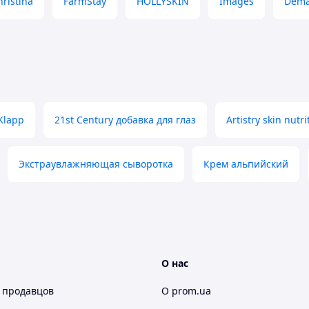
hristina
FarmStay
HOLLYSKIN
Images
Dem
Klapp
21st Century добавка для глаз
Artistry skin nut
Экстраувлажняющая сыворотка
Крем альпийский
О нас
 продавцов
О prom.ua