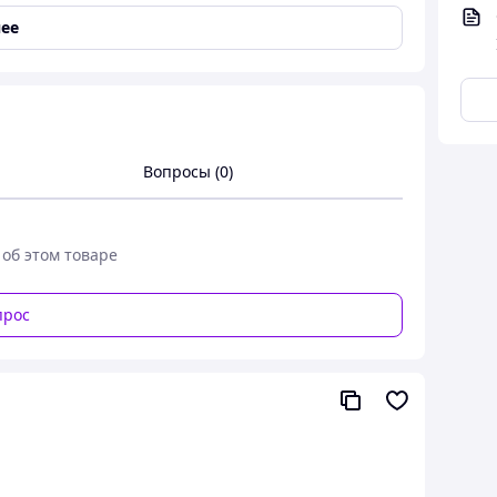
ее
осстановление
,
Смягчение
,
Подтягивание
,
 упругости кожи
,
Препятствует обезвоживанию
Вопросы (0)
 об этом товаре
прос
ый
Vladi Style Cashmere Care