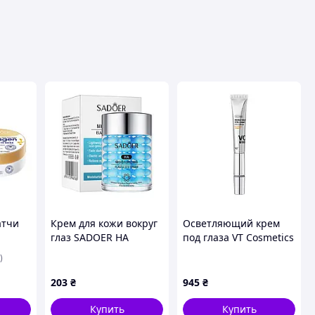
атчи
Крем для кожи вокруг
Осветляющий крем
глаз SADOER HA
под глаза VT Cosmetics
r, (60
увлажняющий 60 г
Reedle Shot Vita-Light
)
(SD48768) качество GR!
Eye Cream 15 мл
2575
203
₴
945
₴
Купить
Купить