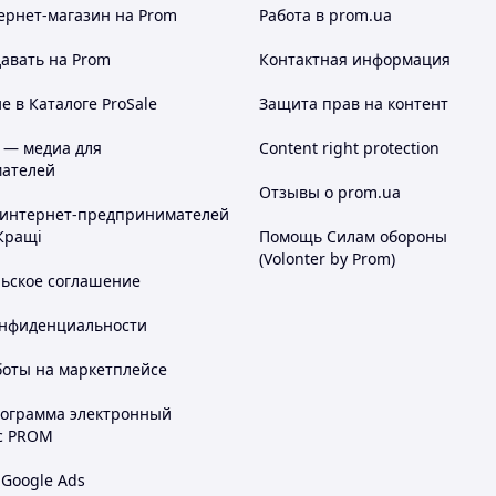
ернет-магазин
на Prom
Работа в prom.ua
авать на Prom
Контактная информация
 в Каталоге ProSale
Защита прав на контент
 — медиа для
Content right protection
ателей
Отзывы о prom.ua
 интернет-предпринимателей
Кращі
Помощь Силам обороны
(Volonter by Prom)
льское соглашение
онфиденциальности
боты на маркетплейсе
рограмма электронный
с PROM
 Google Ads