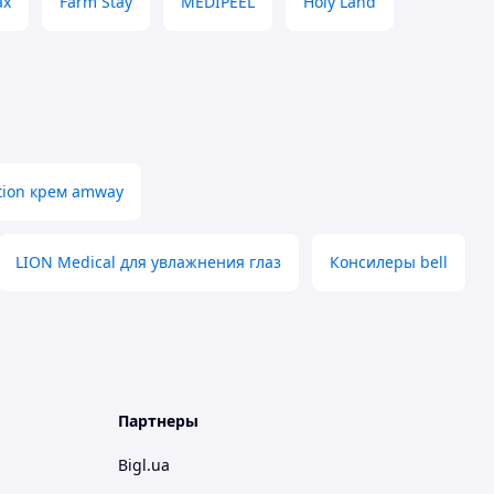
ax
Farm Stay
MEDIPEEL
Holy Land
rition крем amway
LION Medical для увлажнения глаз
Консилеры bell
Партнеры
Bigl.ua