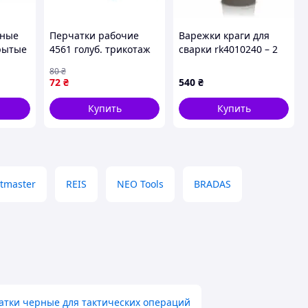
тные
Перчатки рабочие
Варежки краги для
рытые
4561 голуб. трикотаж
сварки rk4010240 – 2
ие с
(частич. облив
шт. Код/Артикул
80
₴
полиуретан) 8р. ТМ
rk4010240
72
₴
540
₴
ми
DOLONI
Купить
Купить
tmaster
REIS
NEO Tools
BRADAS
атки черные для тактических операций