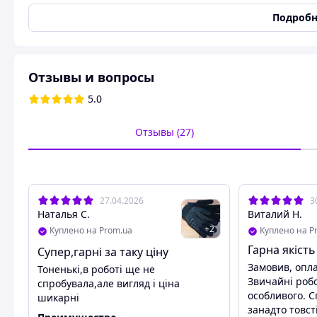
Размер
Универсальный
Подробн
Состояние
Новое
Тип перчаток
Комбинированные
Цвет
Разные цвета
Отзывы и вопросы
Перчатки рабочие для сада нейлоновые с микр
5.0
Нейлоновые перчатки имеют оптимальное соотнош
прочного нейлонового волокна.
Отзывы (27)
Также есть синий и черный цвет данных перчаток.
Состав:100% нейлон
27.04.2026
3
Похожие товары по характеристикам
Наталья С.
Виталий Н.
+
2
Куплено на Prom.ua
Куплено на P
Гарна якість
Супер,гарні за таку ціну
Замовив, опл
Тоненькі,в роботі ще не
Звичайні робо
спробувала,але вигляд і ціна
особливого. 
шикарні
занадто товсті