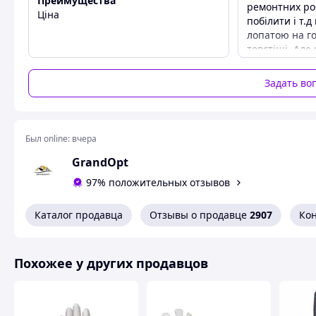
Преимущества
ремонтних роб
Ціна
побілити і т.д
лопатою на го
товстіші. Але
спеціально, т
Преимущест
Задать во
Якість і ціна
Недостатки
Немає
Был online:
вчера
GrandOpt
97% положительных отзывов
Каталог продавца
Отзывы о продавце
2907
Ко
Похожее у других продавцов