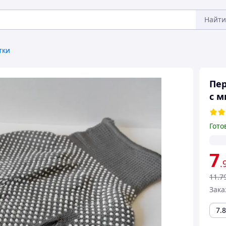
Найти
тки
Пер
с м
Гото
7
.
11
.7
Зака
7.