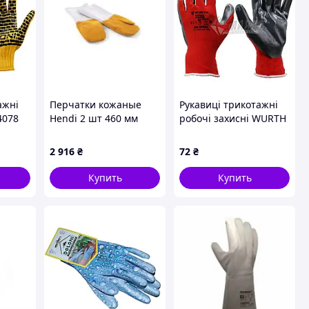
ажні
Перчатки кожаные
Рукавиці трикотажні
4078
Hendi 2 шт 460 мм
робочі захисні WURTH
 ПВХ
556658
RED NITRILE
0899403109 L (9)
2 916
₴
72
₴
покриття нітрилове
Купить
Купить