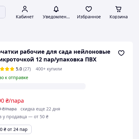
Кабинет
Уведомления
Избранное
Корзина
чатки рабочие для сада нейлоновые
икроточкой 12 пар/упаковка ПВХ
5.0
(27)
400+ купили
во к отправке
90
₴/пара
9
₴/пара
скидка еще 22 дня
з у продавца — от 50 ₴
80
₴
от 24 пар