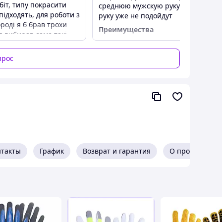
іт, типу покрасити
среднюю мужскую руку. На большу
 підходять, для роботи з
руку уже не подойдут
роді я б брав трохи
Преимущества
 я вибирав саме такі
Цена / качество
ак що все ОК.
Недостатки
ва
прос
Не подходит под большие руки
нтакты
График
Возврат и гарантия
О продавце