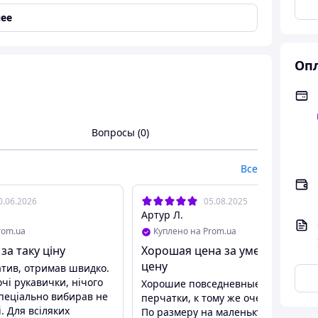
ее
Опл
оточкой 12 пар/упаковка ПВХ
ение цены и качества.Изготовлены из
Вопросы (0)
Все
0.06.2026
05.08.2025
Артур Л.
rom.ua
Куплено на Prom.ua
 за таку ціну
Хорошая цена за умеренную
цену
атив, отримав швидко.
чі рукавички, нічого
Хорошие повседневные рабочие
Спеціально вибирав не
перчатки, к тому же очень дешевы
. Для всіляких
По размеру на маленькую и немно