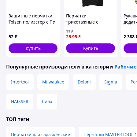
Защитные перчатки
Перчатки
Рукав
Tolsen полиэстер с ПУ
трикотажные с
додат
покрытием черные
частичным ПУ
захист
35
₴
XXL (11) (45508)
покрытием р10
порізі
52
₴
26
.95
₴
2 388
(черно-серые манжет)
SIGMA (9446411)
Купить
Купить
Популярные производители
в категории
Рабочие
Intertool
Milwaukee
Doloni
Sigma
Po
HAISSER
Сила
ТОП теги
Перчатки для сада женские
Перчатки MASTERTOOL 10