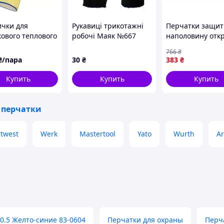
ички для
Рукавиці трикотажні
Перчатки защи
кового теплового
робочі Маяк №667
наполовину отк
у/захисту від
покриття ПВХ крапка
для работы легк
766
₴
в uvex k-basic
чорно-жовті
кастетом и
₴/пара
30
₴
383
₴
антискользящи
вставками хакі
Купить
Купить
Купить
 перчатки
rtwest
Werk
Mastertool
Yato
Wurth
Ar
.5 Желто-синие 83-0604
Перчатки для охраны
Перч