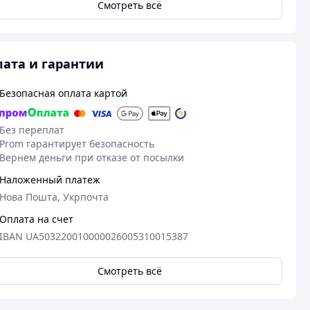
Смотреть всё
ата и гарантии
Безопасная оплата картой
Без переплат
Prom гарантирует безопасность
Вернем деньги при отказе от посылки
Наложенный платеж
Нова Пошта, Укрпочта
06.11.2025
29
Сергій Ш.
Віталій К.
Оплата на счет
Куплено на Prom.ua
Куплено на Pr
IBAN UA503220010000026005310015387
За таку ціну печатки круті!
Дорожче і не
Невеликі, на ж
Смотреть всё
зручні для ро
об'єктами, нап
е.
садити.
го