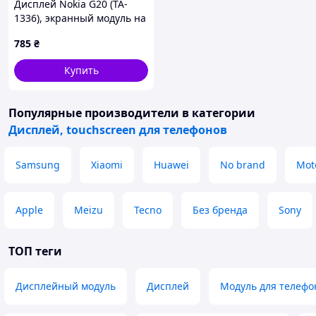
Дисплей Nokia G20 (TA-
1336), экранный модуль на
Нокия Г20
785
₴
Купить
Популярные производители
в категории
Дисплей, touchscreen для телефонов
Samsung
Xiaomi
Huawei
No brand
Mot
Apple
Meizu
Tecno
Без бренда
Sony
ТОП теги
Дисплейный модуль
Дисплей
Модуль для телефо