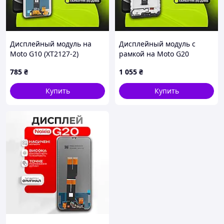
Дисплейный модуль на
Дисплейный модуль с
Moto G10 (XT2127-2)
рамкой на Moto G20
(черный с тачскрином),
(XT2128-1) (черный с
785
₴
1 055
₴
экран для Мото Г10
тачскрином), экран для
Мото Г20
Купить
Купить