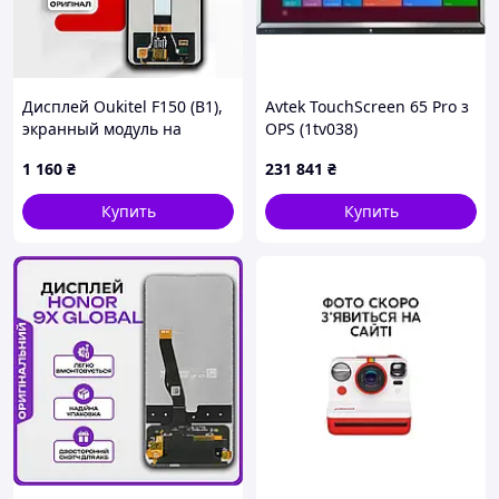
Дисплей Oukitel F150 (B1),
Avtek TouchScreen 65 Pro з
экранный модуль на
OPS (1tv038)
Оукител Ф150 (Б1)
1 160
₴
231 841
₴
Купить
Купить
Видео, как мы упаковываем посылки