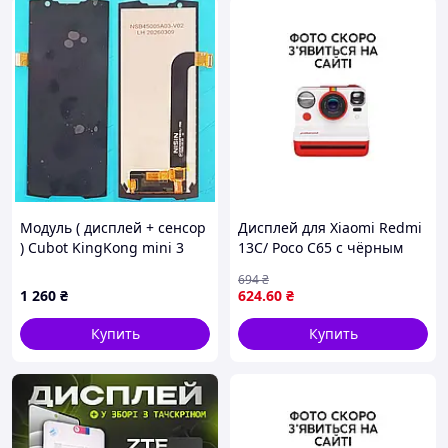
Сервисный центр VNGSM
Характеристики:
Модуль ( дисплей + сенсор
Дисплей для Xiaomi Redmi
) Cubot KingKong mini 3
13C/ Poco C65 с чёрным
Производитель
Xiaomi
чорний
тачскрином REV U
694
₴
Страна производитель
Китай
1 260
₴
624
.60
₴
Состояние
Новое
Купить
Купить
Гарантийный срок
1
Цвет
Черный
Диагональ экрана
6.71
Тип
Дисплей