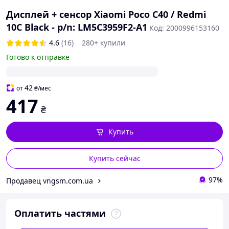
Дисплей + сенсор Xiaomi Poco C40 / Redmi
10C Black - p/n: LM5C3959F2-A1
Код: 2000996153160
4.6
(16)
280+ купили
Готово к отправке
42
от
₴
/мес
417
₴
Купить
Купить сейчас
97%
Продавец vngsm.com.ua
Оплатить частями