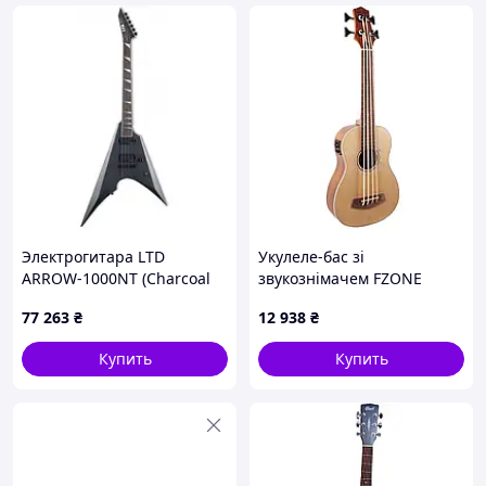
Электрогитара LTD
Укулеле-бас зі
ARROW-1000NT (Charcoal
звукознімачем FZONE
Metallic Satin)
FZUB-003 Bass Ukulele
77 263
₴
12 938
₴
Купить
Купить