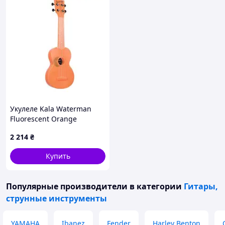
Укулеле Kala Waterman
Fluorescent Orange
Soprano Ukulele (231451)
2 214
₴
Купить
Популярные производители
в категории
Гитары,
струнные инструменты
YAMAHA
Ibanez
Fender
Harley Benton