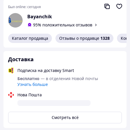
не входит)
Был online:
сегодня
либо через адаптер (9В)- в комплект не входят;
Регулятор громкости,тона, функция overdrive,
Bayanchik
выход для наушников.
95% положительных отзывов
Подходит для электро гитара для электро
скрипки.
Каталог продавца
Отзывы о продавце
1328
Кон
Доставка
Подписка на доставку Smart
Бесплатно
— в отделения Новой почты
Узнать больше
Нова Пошта
Смотреть всё