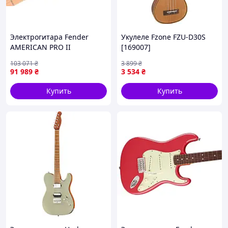
Электрогитара Fender
Укулеле Fzone FZU-D30S
AMERICAN PRO II
[169007]
TELECASTER LTD HH RM
103 071
₴
3 899
₴
SMOKE
91 989
₴
3 534
₴
Купить
Купить