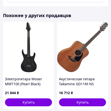
Похожее у других продавцов
Электрогитара Mooer
Акустическая гитара
MMT100 (Pearl Black)
Takamine GD11M-NS
21 944
₴
16 712
₴
Купить
Купить