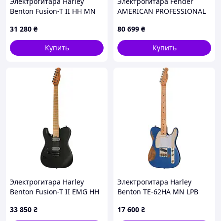
Электрогитара Harley
Электрогитара Fender
Benton Fusion-T II HH MN
AMERICAN PROFESSIONAL
HT SGR
CLASSIC STRATOCASTER
31 280
₴
80 699
₴
FADED DAKOTA RED
Купить
Купить
Электрогитара Harley
Электрогитара Harley
Benton Fusion-T II EMG HH
Benton TE-62HA MN LPB
LH MN HT SB
33 850
₴
17 600
₴