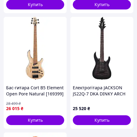
Купить
Купить
Бас-гитара Cort B5 Element
Електрогітара JACKSON
Open Pore Natural [169399]
JS22Q-7 DKA DINKY ARCH
TOP HT TRANSPARENT
28 499
₴
BLACK BURST
26 015
₴
25 520
₴
Купить
Купить