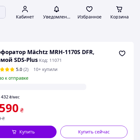
Кабинет
Уведомления
Избранное
Корзина
форатор Mächtz MRH-1170S DFR,
мой SDS-Plus
Код: 11071
5.0
(2)
10+ купили
во к отправке
432
т
₴
/мес
 590
₴
0
₴
Купить
Купить сейчас