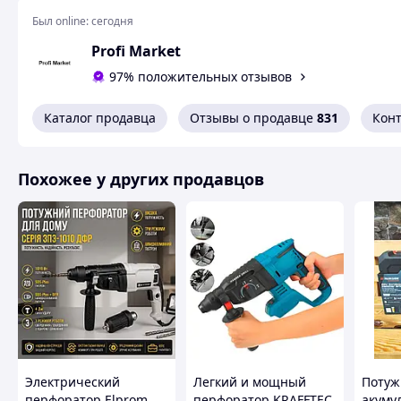
Был online:
Дополнительные функции
сегодня
Profi Market
Реверс
Да
Регулировка количества
Да
97% положительных отзывов
оборотов
Каталог продавца
Отзывы о продавце
831
Кон
Ограничение пускового тока
Нет
Предохранительная муфта
Нет
Подсветка рабочей зоны
Нет
Похожее у других продавцов
Комплектация
Ограничитель глубины
Да
сверления
Пользовательские характеристики
Буры в комплекте, мм
8,10,12
Система фиксации:
SDS-plus + DFR
Электрический
Легкий и мощный
Потуж
Перфоратор MRH-1170S
DFR
мощный и
перфоратор Elprom
перфоратор KRAFFTEC,
акуму