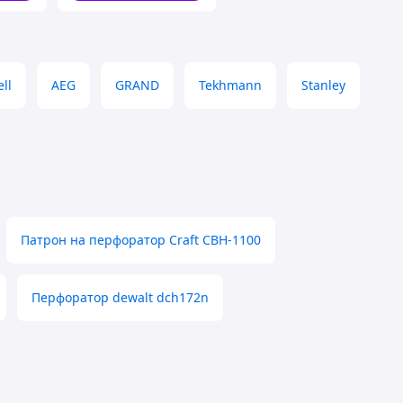
Отбойный
ll
AEG
GRAND
Tekhmann
Stanley
Патрон на перфоратор Craft CBH-1100
Перфоратор dewalt dch172n