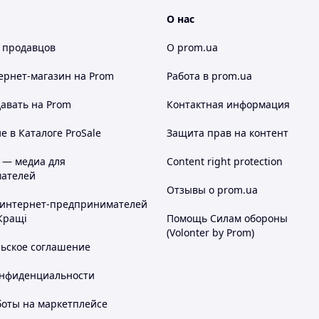
О нас
 продавцов
О prom.ua
ернет-магазин
на Prom
Работа в prom.ua
авать на Prom
Контактная информация
дки для размешивания строительных смесей.
ожность использовать свёрла и любую
 в Каталоге ProSale
Защита прав на контент
13 мм.
 — медиа для
Content right protection
ателей
Отзывы о prom.ua
УДОБСТВО И КОМФОРТ РАБОТЫ
 интернет-предпринимателей
Регулировка скорости вращения патрона
Кращі
Помощь Силам обороны
происходит степенью нажатия на пусковую
(Volonter by Prom)
клавишу для выполнения точного сверления
льское соглашение
на низких оборотах.
Возможность работы в любом положении
онфиденциальности
благодаря регулируемой передней рукоятке.
Особо деликатные работы могут
боты на маркетплейсе
выполняться с использованием ограничителя