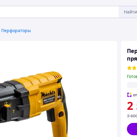
Найти
Перфораторы
Пер
пря
Гото
о
2
3 60