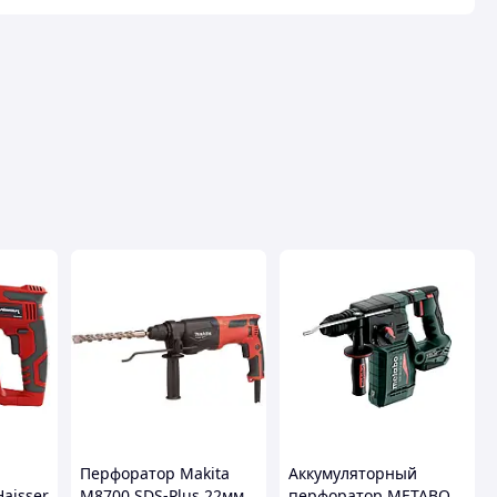
Перфоратор Makita
Аккумуляторный
aisser
M8700 SDS-Plus 22мм,
перфоратор METABO