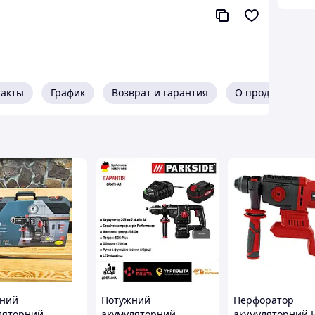
такты
График
Возврат и гарантия
О продавце
ний
Потужний
Перфоратор
ляторний
акумуляторний
акумуляторний H