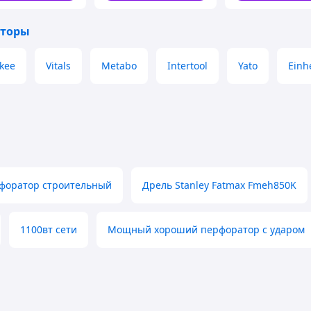
оверт
МОЩНОСТЬ И
аторы
ФУНКЦИОНАЛЬНОСТЬ
Мощный двигатель и высокая энергия
kee
Vitals
Metabo
Intertool
Yato
Einhe
удара 3,4 Дж дает возможность легко
выполнять демонтажные, бурильные и
сверлильные работы разной сложности.
Три режима работы позволяют
использовать перфоратор как в качестве
дрели, так и в качестве отбойного молотка.
Функция Реверс облегчает извлечение
инструмента из обрабатываемого
материала, снижая риск повреждений.
форатор строительный
Дрель Stanley Fatmax Fmeh850K
Небольшой вес (3,3 кг) обеспечивает
возможность использования перфоратора
для потолочных работ.
1100вт сети
Мощный хороший перфоратор с ударом