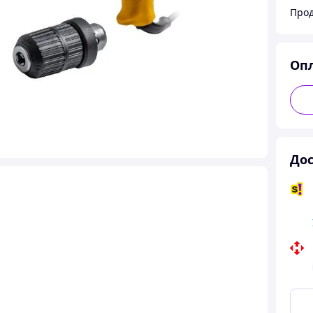
Прод
Оп
Дос