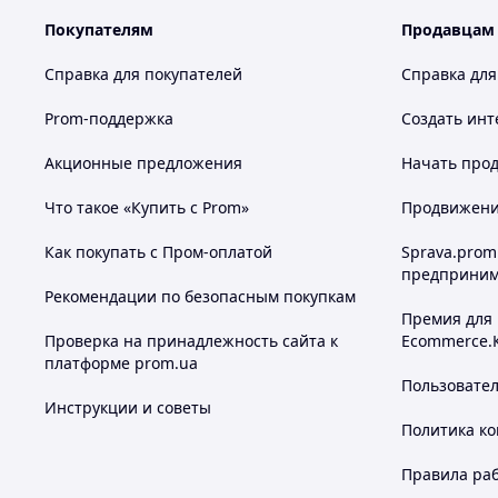
использовать два типа патронов для большей
универсальности. Патроны легко меняются без
Покупателям
Продавцам
использования инструментов
благодаря системе быстрой фиксации – DFR.
Справка для покупателей
Справка для
Патрон со стандартом фиксации
SDS-
Prom-поддержка
Создать инт
Plus
позволяет использовать различные буры и
коронки для работы со всеми типами
Акционные предложения
Начать прод
строительных материалов, а также миксерные наса
Быстрозажимной
сверлильный патрон дает возм
Что такое «Купить с Prom»
Продвижение
другую оснастку с диаметром хвостовика от 2 мм до 
Как покупать с Пром-оплатой
Sprava.prom
предприним
Рекомендации по безопасным покупкам
Премия для
Проверка на принадлежность сайта к
Ecommerce.
платформе prom.ua
Пользовате
Инструкции и советы
Политика к
Правила ра