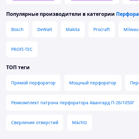
JGGW_6485
шуруп
Популярные производители
в категории
Перфор
Bosch
DeWalt
Makita
Procraft
Milwau
PROFI-TEC
ТОП теги
Прямой перфоратор
Мощный перфоратор
Пер
Ремкомплект патрона перфоратора Авангард П-26/1050Г
Сверление отверстий
Mächtz
БЫСТРОСЪЕМНЫЙ ПАТРОН 2в1
Конструкция перфоратора позволяет