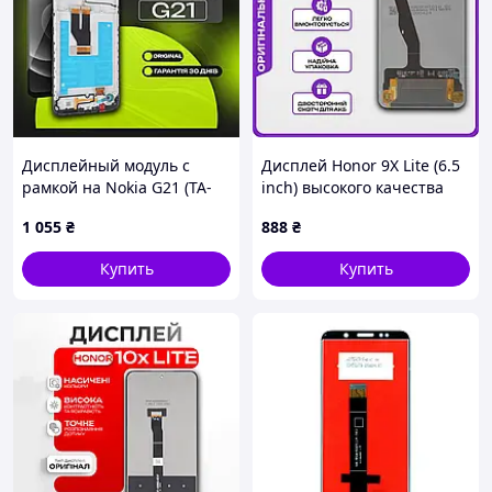
Дисплейный модуль с
Дисплей Honor 9X Lite (6.5
рамкой на Nokia G21 (TA-
inch) высокого качества
1418) (черный с
(original), экран на Хонор
1 055
₴
888
₴
тачскрином), экран для
9Х Лайт
Нокия Г21
Купить
Купить
Сервисный центр VNGSM
Характеристики:
Производитель
Xiaomi
Страна производитель
Китай
Состояние
Новое
Гарантийный срок
1