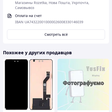
Магазины Rozetka, Нова Пошта, Укрпочта,
Xiaomi Redmi 8A Black - p/n: TFT5K3078FPC-A1-E
Самовывоз
Вам потребуются:
Оплата на счет
IBAN UA743220010000026008330146039
Смотреть всё
Похожее у других продавцов