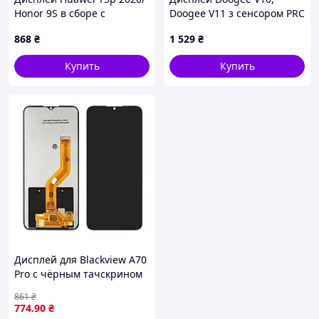
Honor 9S в сборе с
Doogee V11 з сенсором PRC
сенсором и рамкой black
Black*фарба місцями
868
₴
1 529
₴
відсутня (Восстановлен)
Купить
Купить
Дисплей для Blackview A70
Pro с чёрным тачскрином
861
₴
774
.90
₴