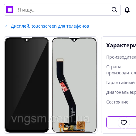
Дисплей, touchscreen для телефонов
Характер
Производите
Страна
производител
Гарантийный 
Диагональ эк
Состояние