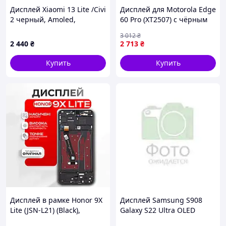
Дисплей Xiaomi 13 Lite /Civi
Дисплей для Motorola Edge
2 черный, Amoled,
60 Pro (XT2507) с чёрным
оригинал PRC
тачскрином и серой
3 012
₴
корпусной рамкой Original
2 440
₴
2 713
₴
Купить
Купить
Видео, как мы упаковываем посылки
Дисплей в рамке Honor 9X
Дисплей Samsung S908
Lite (JSN-L21) (Black),
Galaxy S22 Ultra OLED
экранный модуль на Хонор
черный + рамка зеленая