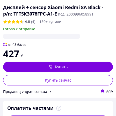
Дисплей + сенсор Xiaomi Redmi 8A Black -
p/n: TFT5K3078FPC-A1-E
Код: 2000996058991
4.8
(4)
150+ купили
Готово к отправке
43
от
₴
/мес
427
₴
Купить
Купить сейчас
97%
Продавец vngsm.com.ua
Оплатить частями