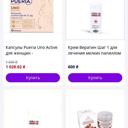
Капсулы Pueria Uno Active
Крем Вератин Шаг 1 для
для женщин -
лечения мелких папиллом
планирование и ранка
6ACX832887
1 049
₴
беременность, 30+30 шт
1 028
.02
₴
600
₴
Купить
Купить