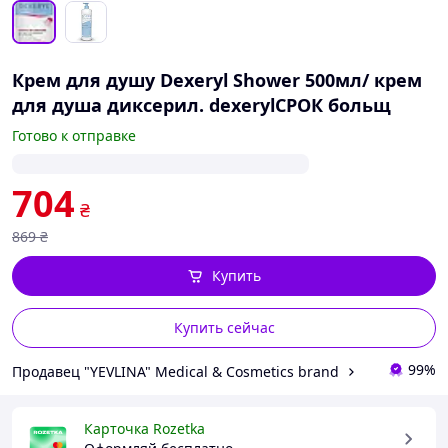
Крем для душу Dexeryl Shower 500мл/ крем
для душа диксерил. dexerylСРОК больщ
Готово к отправке
704
₴
869
₴
Купить
Купить сейчас
99%
Продавец "YEVLINA" Medical & Cosmetics brand
Карточка Rozetka