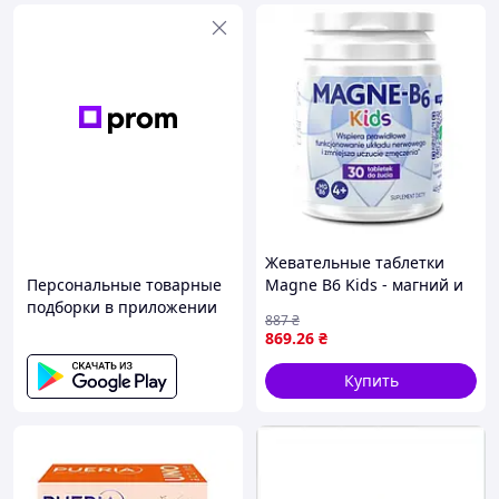
Жевательные таблетки
Персональные товарные
Magne B6 Kids - магний и
подборки в приложении
витамин B6 для детей, 30
887
₴
шт
869
.26
₴
Купить