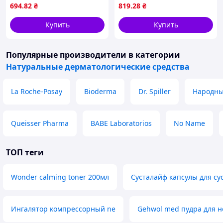
нервной системы, мышц и
печени, 60 шт
694
.82
₴
819
.28
₴
сердца, 60 шт
Купить
Купить
Популярные производители
в категории
Натуральные дерматологические средства
La Roche-Posay
Bioderma
Dr. Spiller
Народны
Queisser Pharma
BABE Laboratorios
No Name
ТОП теги
Wonder calming toner 200мл
Сусталайф капсулы для су
Ингалятор компрессорный ne
Gehwol med пудра для н