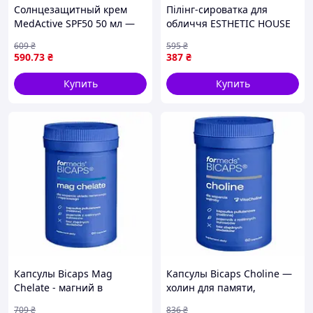
Солнцезащитный крем
Пілінг-сироватка для
MedActive SPF50 50 мл —
обличчя ESTHETIC HOUSE
высокая защита от UVA и
Toxheal Red Glycolic Peeling
609
₴
595
₴
UVB лучей
Serum, 100 мл
590
.73
₴
387
₴
Купить
Купить
Капсулы Bicaps Mag
Капсулы Bicaps Choline —
Chelate - магний в
холин для памяти,
хелатной форме для
нервной системы и
709
₴
836
₴