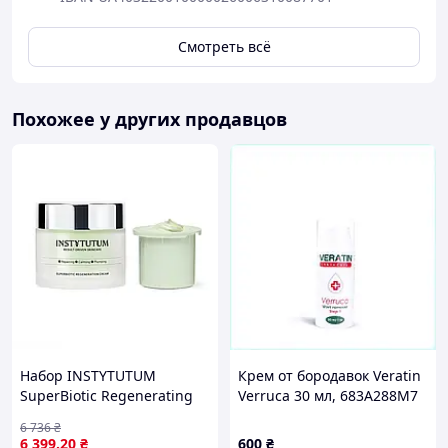
Смотреть всё
Похожее у других продавцов
Набор INSTYTUTUM
Крем от бородавок Veratin
SuperBiotic Regenerating
Verruca 30 мл, 683A288M7
Cream Next-Gen 50 мл +
6 736
₴
рефил SuperBiotic
6 399
.20
₴
600
₴