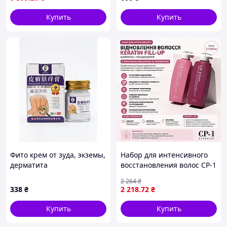
Regenerating Cream
Купить
Купить
Фито крем от зуда, экземы,
Набор для интенсивного
дерматита
восстановления волос CP-1
Pixuanfuyanggao, 30 г
Keratin Fill-Up Set -
2 264
₴
шампунь + маска +
338
₴
2 218
.72
₴
кератиновый филлер, с
кератином
Купить
Купить