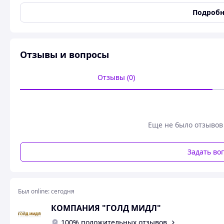
Подробн
Устройство предназначено для скручивания соединител
сечением от 16 до 185 мм2 и стальных проводов сечением 
Габариты - 1200 х 160 х 176 мм.
Отзывы и вопросы
Масса - не более 22 кг.
Отзывы (0)
В комплект поставки входит:
- устройство УСП-1
- два рычага
- плашка № 1 для проводов, сечением 16-35 мм2 (4шт)
- плашка № 2 для проводов, сечением 50-95 мм2 (4шт)
Еще не было отзывов
- плашка № 3 для проводов, сечением 120-185 мм2 (4шт)
Задать во
Был online:
сегодня
КОМПАНИЯ "ГОЛД МИДЛ"
100% положительных отзывов