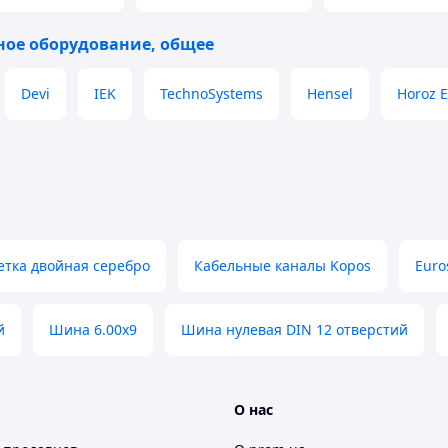
ое оборудование, общее
Devi
IEK
TechnoSystems
Hensel
Horoz E
етка двойная серебро
Кабельные каналы Kopos
Euro
й
Шина 6.00х9
Шина нулевая DIN 12 отверстий
О нас