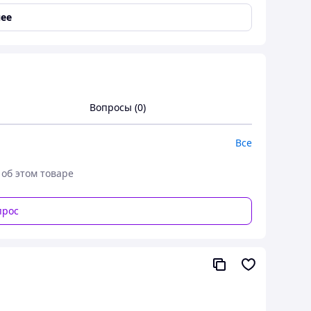
ее
ей алюминиевых и сталеалюминевых проводов
от 25 до 50 мм2.
Вопросы (0)
Все
 об этом товаре
прос