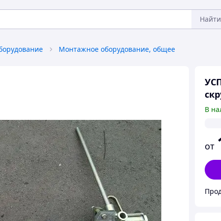
Найти
борудование
Монтажное оборудование, общее
УСП
скр
В на
от
Про