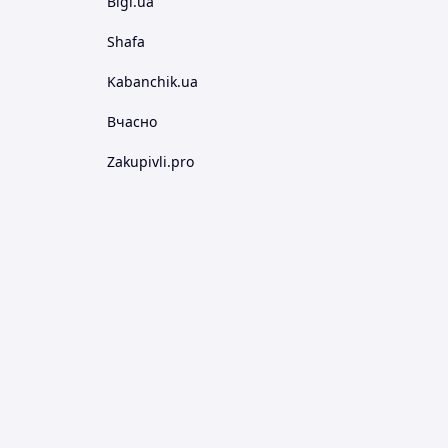
Bigl.ua
Shafa
Kabanchik.ua
Вчасно
Zakupivli.pro