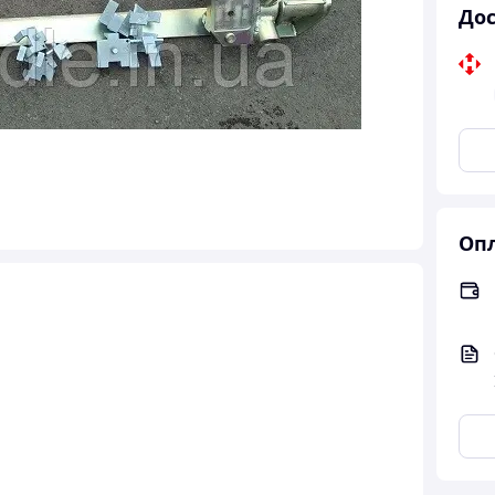
Дос
Опл