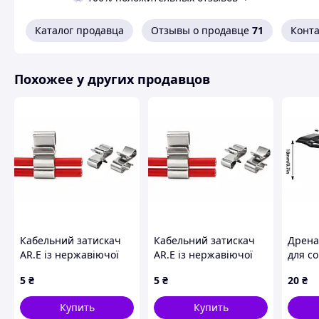
Каталог продавца
Отзывы о продавце
71
Конт
Похожее у других продавцов
Кабельний затискач
Кабельний затискач
Дрена
AR.E із нержавіючої
AR.E із нержавіючої
для с
сталі SUS304 для 2
сталі SUS304 для 2
35 мм,
5
₴
5
₴
20
₴
сонячних кабелів 4
сонячних кабелів 6
відве
мм², кліпса для
мм², кліпса для
PV-каб
Купить
Купить
кріплення PV-кабелю
кріплення PV-кабелю