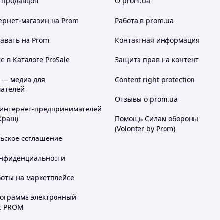
 продавцов
О prom.ua
ернет-магазин
на Prom
Работа в prom.ua
авать на Prom
Контактная информация
 в Каталоге ProSale
Защита прав на контент
 — медиа для
Content right protection
ателей
Отзывы о prom.ua
 интернет-предпринимателей
Кращі
Помощь Силам обороны
(Volonter by Prom)
льское соглашение
онфиденциальности
боты на маркетплейсе
рограмма электронный
с PROM