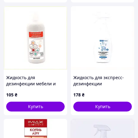
Жидкость для
Жидкость для экспресс-
дезинфекции мебели и
дезинфекции
инструментов 1л
инструментов Тач Протект,
105
₴
178
₴
84P9H6067
81X6318M8
Купить
Купить