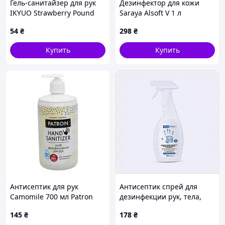
Гель-санитайзер для рук
Дезинфектор для кожи
IKYUO Strawberry Pound
Saraya Alsoft V 1 л
Cake, 29 мл
японского качества
54
₴
298
₴
P8253T447
Купить
Купить
Антисептик для рук
Антисептик спрей для
Camomile 700 мл Patron
дезинфекции рук, тела,
(дезинфицирующее
поверхностей и
145
₴
178
₴
средство)
инструментов Touch