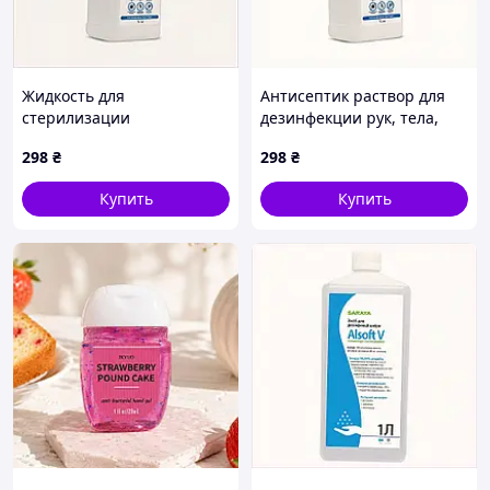
Жидкость для
Антисептик раствор для
стерилизации
дезинфекции рук, тела,
маникюрных
поверхностей и
298
₴
298
₴
инструментов 1000 мл
инструментов Touch
816C31T92
Protect 1 л 81E6P3192
Купить
Купить