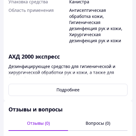
Упаковка средства
Канистра
Область применения
Антисептическая
обработка кожи
,
Гигиеническая
дезинфекция рук и кожи
,
Хирургическая
дезинфекция рук и кожи
АХД 2000 экспресс
Дезинфицирующее средство для гигиенической и
хирургической обработки рук и кожи, а также для
быстрой дезинфекции небольших поверхностей,
некритичных медицинских изделий
Подробнее
Состав
: пропанол-1, пропанол-2, ЧАС
Производитель:
ООО «Бланидас», Украина
Отзывы и вопросы
Свойства:
Содержит комплекс ухода за кожей, защищает кожу рук
Отзывы (0)
Вопросы (0)
от сухости и раздражений, сохраняет эластичность и
естественный водно-жировой баланс кожи.