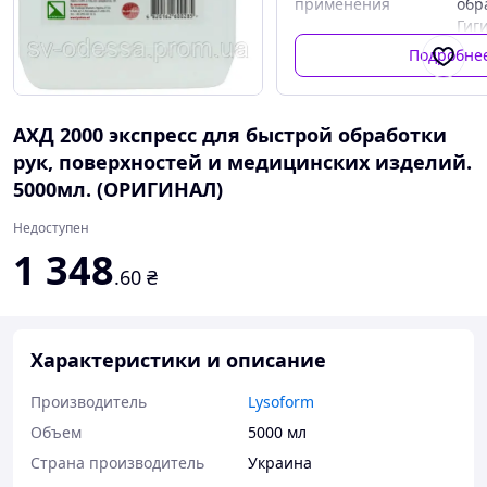
применения
обр
Гиг
дез
Подробне
кож
Хир
дез
АХД 2000 экспресс для быстрой обработки
кож
рук, поверхностей и медицинских изделий.
5000мл. (ОРИГИНАЛ)
Недоступен
1 348
.60
₴
Характеристики и описание
Производитель
Lysoform
Объем
5000 мл
Страна производитель
Украина