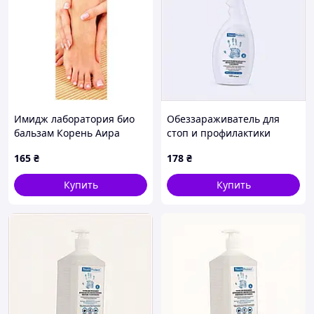
Имидж лаборатория био
Обеззараживатель для
бальзам Корень Аира
стоп и профилактики
радикально подавляет
грибка 500 мл 8HK16318A8
165
₴
178
₴
грибок
Купить
Купить