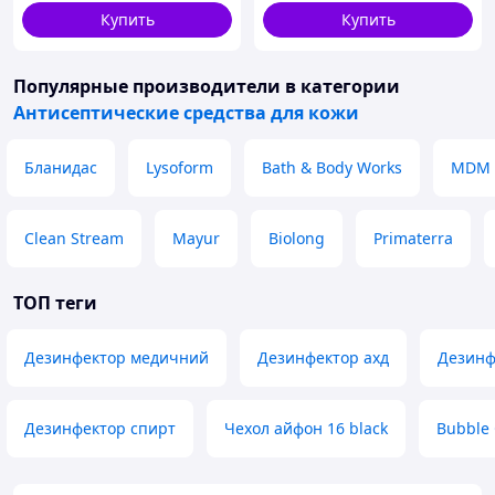
Protect 500 мл, 8K1H6318E8
Купить
Купить
Популярные производители
в категории
Антисептические средства для кожи
Бланидас
Lysoform
Bath & Body Works
MDM
Clean Stream
Mayur
Biolong
Primaterra
ТОП теги
Дезинфектор медичний
Дезинфектор ахд
Дезинф
Дезинфектор спирт
Чехол айфон 16 black
Bubble