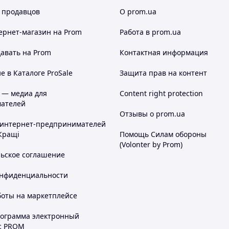
 продавцов
О prom.ua
ернет-магазин
на Prom
Работа в prom.ua
авать на Prom
Контактная информация
 в Каталоге ProSale
Защита прав на контент
 — медиа для
Content right protection
ателей
Отзывы о prom.ua
 интернет-предпринимателей
Кращі
Помощь Силам обороны
(Volonter by Prom)
льское соглашение
онфиденциальности
боты на маркетплейсе
рограмма электронный
с PROM