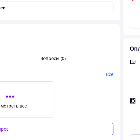
ее
Опл
Вопросы (0)
Все
СЛЫХ СОБАК МЯСНОЕ АССОРТИ
ная, субпродукты мясные, цельный рис, ячмень,
птицы, жир говяжий (консерв.токоферолом
смотреть все
ы, масло лосося (источник Омега-3, -6), масло
, люцерна, листья крапивы, премикс
РГЕТИЧЕСКАЯ ЦЕННОСТЬ :
100г - 355 кКал.
прос
клетчатка ≤ 5%, зола ≤ 5, влажность - 10%, кальций