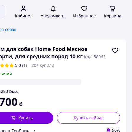
Кабинет
Уведомления
Избранное
Корзина
ля собак
м для собак Home Food Мясное
орти, для средних пород 10 кг
Код: 58963
5.0
(1)
20+ купили
личии
283
т
₴
/мес
 700
₴
Купить
Купить сейчас
96%
авец ZooЛавка