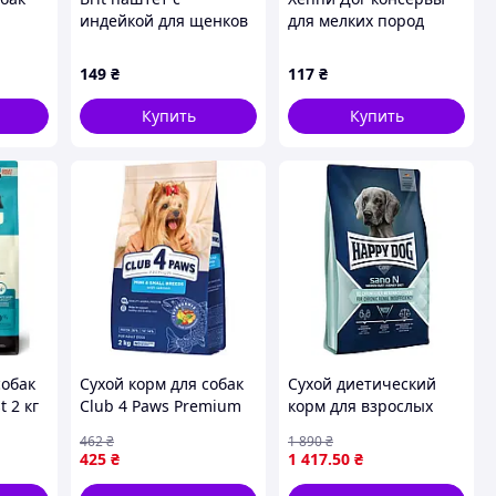
индейкой для щенков
для мелких пород
Small
всех пород
собак утка 200г
pples
гипоаллергенный 400г
8X253A931
149
₴
117
₴
8T7901KK32
Купить
Купить
собак
Сухой корм для собак
Сухой диетический
 2 кг
Club 4 Paws Premium
корм для взрослых
для малых и
собак с ХПН Happy Dog
462
₴
1 890
₴
миниатюрных пород с
Sano N 7.5 кг
425
₴
1 417
.50
₴
лососем 2 кг
(4820269145474) —