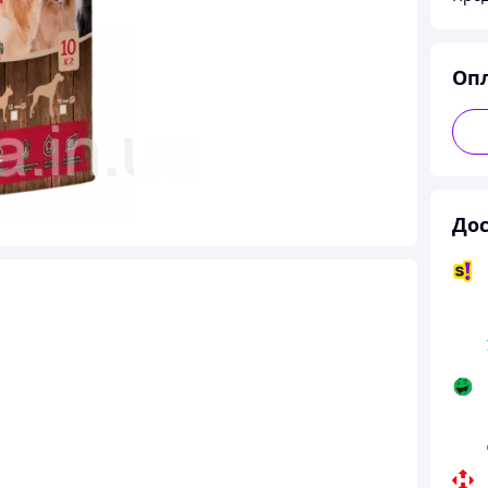
Оп
Дос