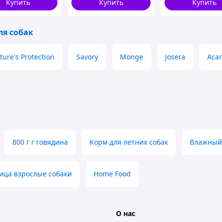
Купить
Купить
Купить
ля собак
ture's Protection
Savory
Monge
Josera
Aca
800 г г говядина
Корм для летних собак
Влажный 
ица взрослые собаки
Home Food
О нас