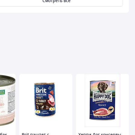
Смотреть всё
бак
Brit паштет с
Хеппи Дог консервы