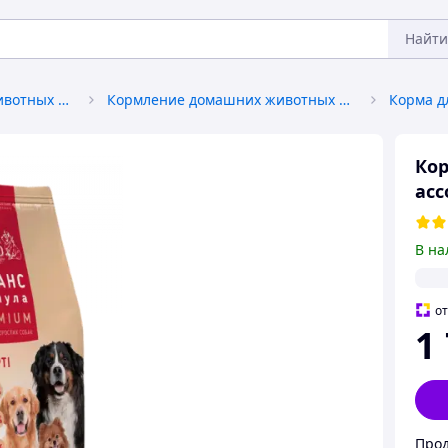
Найти
Товары для домашних животных и птиц
Кормление домашних животных и птиц
Корма д
Кор
асс
В на
о
1
Прод