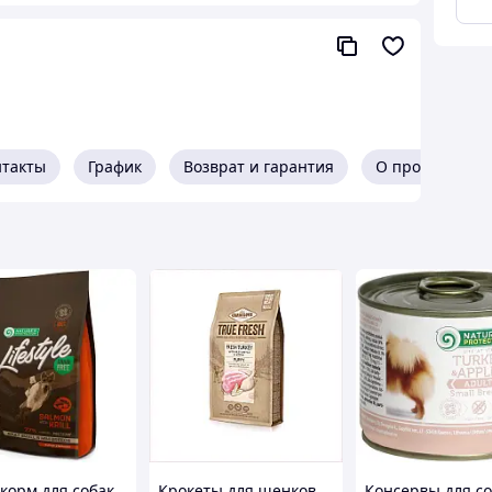
00 МЕ, витамин D3 750 МЕ, витамин Е 300 мг,
тамин В1 - 4 мг, витамин В2 - 0.06 мг, витамин В3 -
ислота -0.5мг, витамин В12 - 0.04 мг, цинк 80 мг,
ен 0.2 мг, магний-0.1%, калий-0,7%, омега 3 жирные
нтакты
График
Возврат и гарантия
О продавце
ичество корма г/сутки*
рмальная
Высокая
тивность
активность
105
2-140
112-150
5-210
155-220
2-295
222-305
6-392
306-402
7-488
407-499
 корм для собак
Крокеты для щенков
Консервы для со