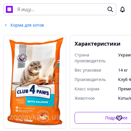
Корма для котов
Характеристики
Страна
Украи
производитель
Вес упаковки
14 кг
Производитель
Клуб 
Класс корма
Прем
Животное
Коты/
Подробнее