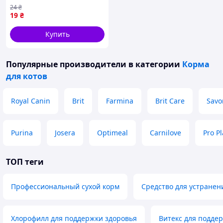
кусочки в желе для
24
₴
взрослых кошек 85 г
19
₴
Купить
Популярные производители
в категории
Корма
для котов
Royal Canin
Brit
Farmina
Brit Care
Savo
Purina
Josera
Optimeal
Carnilove
Pro P
ТОП теги
Профессиональный сухой корм
Средство для устранен
Хлорофилл для поддержки здоровья
Витекс для подде