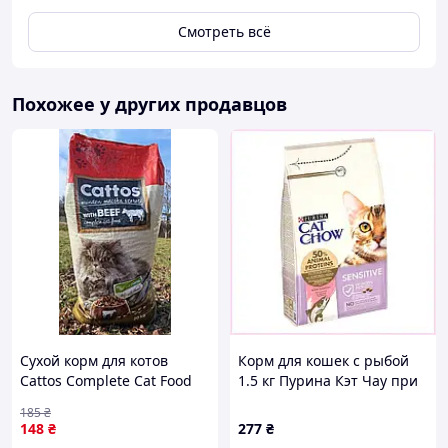
Смотреть всё
Похожее у других продавцов
Сухой корм для котов
Корм для кошек с рыбой
Cattos Complete Cat Food
1.5 кг Пурина Кэт Чау при
with Beef ЯЛВЕТКА, 20 кг
проблемах с ЖКТ
185
₴
88H189H72X
148
₴
277
₴