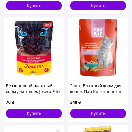
Купить
Купить
Беззерновой влажный
24шт, Влажный корм для
корм для кошек Josera Filet
кошек Пан Кот ягненок в
Huhn mit Rind 70 г —
соусе 100 г
70
₴
348
₴
кусочки куриного филе и
(4820111141050)
говядины в сочном
Купить
Купить
бульоне