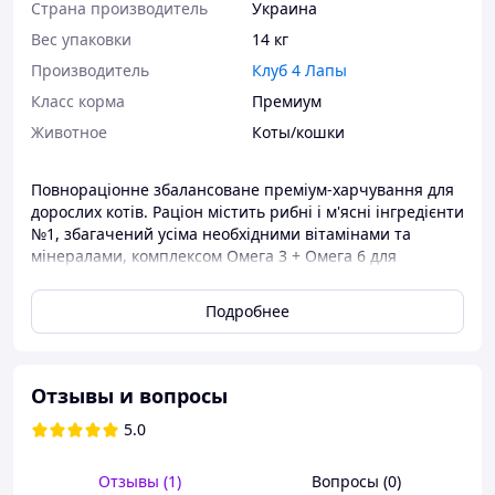
Страна производитель
Украина
Вес упаковки
14 кг
Производитель
Клуб 4 Лапы
Класс корма
Премиум
Животное
Коты/кошки
Повнораціонне збалансоване преміум-харчування для
дорослих котів. Раціон містить рибні і м'ясні інгредієнти
№1, збагачений усіма необхідними вітамінами та
мінералами, комплексом Омега 3 + Омега 6 для
здорової шкіри та блискучої шерсті та формулою
ІNTEGRAMIX для чудового вигляду та здоров`я вашого
Подробнее
улюбленця.
СКЛАД:
борошно з курки 23 %, кукурудза, клейковина
кукурудзяна, ячмінь, рис, борошно з лосося 4 %,
Отзывы и вопросы
соняшникова олія, жир тваринний (з додаванням
токоферолів), протеїн гідролізований тваринний, олія
5.0
лососева 1 %, мінерали, насіння льону 0,53 %,
клітковина бурякова, дріжджі пивні, банан* 0,23 %,
Отзывы (1)
Вопросы (0)
помідори* 0,2 %, глід* 0,065 %, імбир* 0,01 %.