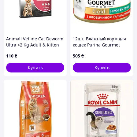
Animall Vetline Cat Deworm
12шт, Влажный корм для
Ultra <2 Kg Adult & Kitten
кошек Purina Gourmet
таблетки для взрослых
Gold. Нежные биточки с
110
₴
505
₴
котов и котят весом до 2 кг
говядиной и томатами 85 г
антигельминтные 1 шт.
(7613035442474)
Купить
Купить