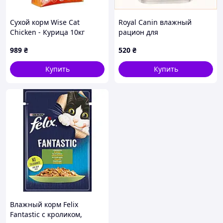
Сухой корм Wise Cat
Royal Canin влажный
Chicken - Курица 10кг
рацион для
стерилизованных кошек
989
₴
520
₴
паштет 885157AC8
Купить
Купить
Влажный корм Felix
Fantastic с кроликом,