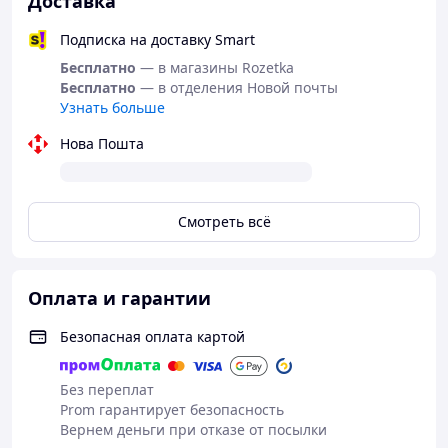
Доставка
КОРМЛЕНИЕ
Подписка на доставку Smart
Бесплатно
— в магазины Rozetka
Корм необхідно вводити в раціон поступово (принаймні
Бесплатно
— в отделения Новой почты
протягом перших 5-ти d (днів)). Забезпечте тварині
Узнать больше
постійний доступ до чистої свіжої питної води.
Індивідуальні норми годування можуть змінюватися,
Нова Пошта
залежно від віку, породи, рівня активності та
середовища перебування тварини. Комбінуйте
годування з вологими раціонами CLUB 4 PAWS для
дорослих котів.
Смотреть всё
Корм фасується в полієтиленові пакети.
Оплата и гарантии
Безопасная оплата картой
Без переплат
Prom гарантирует безопасность
Вернем деньги при отказе от посылки